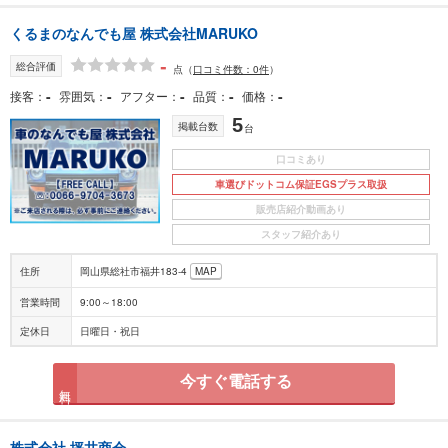
くるまのなんでも屋 株式会社MARUKO
-
総合評価
点
（
口コミ件数：0件
）
-
-
-
-
-
接客
雰囲気
アフター
品質
価格
5
掲載台数
台
口コミあり
車選びドットコム保証EGSプラス取扱
販売店紹介動画あり
スタッフ紹介あり
住所
岡山県総社市福井183-4
MAP
営業時間
9:00～18:00
定休日
日曜日・祝日
今すぐ電話する
無料
株式会社 坪井商会