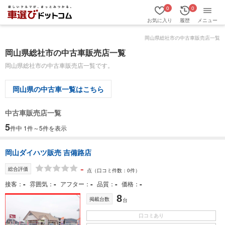
0
0
お気に入り
履歴
メニュー
岡山県総社市の中古車販売店一覧
岡山県総社市の中古車販売店一覧
岡山県総社市の中古車販売店一覧です。
岡山県の中古車一覧はこちら
中古車販売店一覧
5
件中 1件～5件を表示
岡山ダイハツ販売 吉備路店
-
総合評価
点
（口コミ件数：0件）
-
-
-
-
-
接客
雰囲気
アフター
品質
価格
8
掲載台数
台
口コミあり