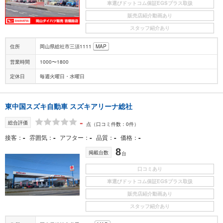
車選びドットコム保証EGSプラス取扱
販売店紹介動画あり
スタッフ紹介あり
住所
岡山県総社市三須1111
MAP
営業時間
1000〜1800
定休日
毎週火曜日・水曜日
東中国スズキ自動車 スズキアリーナ総社
-
総合評価
点
（口コミ件数：0件）
-
-
-
-
-
接客
雰囲気
アフター
品質
価格
8
掲載台数
台
口コミあり
車選びドットコム保証EGSプラス取扱
販売店紹介動画あり
スタッフ紹介あり