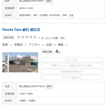
住所
岡山県総社市井手908-1
MAP
営業時間
0930〜1830
定休日
毎週水曜日・第2・3火曜日 ※年末年始、GW、お盆
Honda Cars 総社 総社店
-
総合評価
点
（口コミ件数：0件）
-
-
-
-
-
接客
雰囲気
アフター
品質
価格
4
掲載台数
台
口コミあり
車選びドットコム保証EGSプラス取扱
販売店紹介動画あり
スタッフ紹介あり
住所
岡山県総社市井手793-9
MAP
営業時間
1000〜1830
定休日
火曜日・水曜日