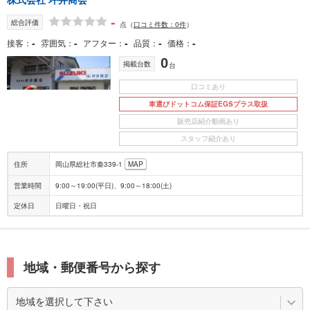
-
総合評価
点
（
口コミ件数：0件
）
-
-
-
-
-
接客
雰囲気
アフター
品質
価格
0
掲載台数
台
口コミあり
車選びドットコム保証EGSプラス取扱
販売店紹介動画あり
スタッフ紹介あり
住所
岡山県総社市秦339-1
MAP
営業時間
9:00～19:00(平日)、9:00～18:00(土)
定休日
日曜日・祝日
地域・郵便番号から探す