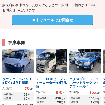
販売店の在庫状況・見積り依頼などのご質問・ご相談がメールにて
お問合せいただけます。
今すぐメールでお問合せ
在庫車両
タウンエースバン 1.
デュトロ 3tセーフテ
エクスプローラース
5 DX 5速MT 商用
ィーローダー 6MT風
ポーツトラック アク
防
アフィール 4...
78
支払総額
万円
670
155
支払総額
支払総額
万円
万円
68
車両価格
万円
650
138
10
車両価格
車両価格
諸費用
万円
万円
万円
20
17
諸費用
諸費用
万円
万円
2015
年式
年(H.27)