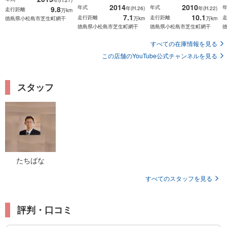
2014
2010
年式
年式
9.8
年(H.26)
年(H.22)
走行距離
万km
7.1
10.1
走行距離
走行距離
徳島県小松島市芝生町網干
万km
万km
徳島県小松島市芝生町網干
徳島県小松島市芝生町網干
すべての在庫情報を見る
この店舗のYouTube公式チャンネルを見る
スタッフ
たちばな
すべてのスタッフを見る
評判・口コミ