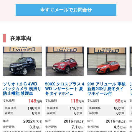
今すぐメールでお問合せ
在庫車両
ソリオ 1.2 G 4WD
500X クロスプラス 4
208 アリュール 車検
バックカメラ 横滑り
WD レザーシート 夏
新規2年付 夏冬タイ
防止機能 禁煙車
冬タイヤホイ...
ヤホイール付
148
118
68
支払総額
支払総額
支払総額
万円
万円
万円
140
110
60
車両価格
車両価格
車両価格
万円
万円
万円
8
8
8
諸費用
諸費用
諸費用
万円
万円
万円
2022
2016
2016
年式
年式
年式
年(R.4)
年(H.28)
年(H.28)
3.3
7.1
4.5
走行距離
走行距離
走行距離
万km
万km
万km
北海道中川郡幕別町札内共栄
北海道中川郡幕別町札内共栄
北海道中川郡幕別町札内共栄