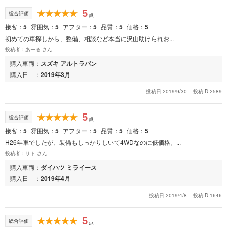
5
総合評価
点
接客
5
雰囲気
5
アフター
5
品質
5
価格
5
初めての車探しから、整備、相談など本当に沢山助けられお...
投稿者：あーる さん
購入車両
スズキ アルトラパン
購入日
2019年3月
投稿日 2019/9/30
投稿ID 2589
5
総合評価
点
接客
5
雰囲気
5
アフター
5
品質
5
価格
5
H26年車でしたが、装備もしっかりしいて4WDなのに低価格。...
投稿者：サト さん
購入車両
ダイハツ ミライース
購入日
2019年4月
投稿日 2019/4/8
投稿ID 1646
5
総合評価
点