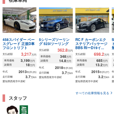
在庫車両
458スパイダー ベー
5シリーズツーリン
RC F カーボンエク
スグレード 正規D車
グ 523iツーリング
ステリアパッケージ
フロントリフト
BBS RIーD19イ...
362.8
支払総額
万円
3,217
698.2
支払総額
支払総額
万円
万円
348
車両価格
万円
3,199
685
14.8
車両価格
車両価格
諸費用
万円
万円
万円
18
13.2
諸費用
諸費用
万円
万円
2018
年式
年(H.30)
2013
2015
年式
年式
3.7
年(H.25)
年(H.27)
走行距離
万km
3.7
3.2
走行距離
走行距離
万km
愛知県西尾市中原町
万km
愛知県西尾市中原町
愛知県西尾市中原町
すべての在庫情報を見る
スタッフ