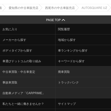
索
愛知県の中古車販売店
西尾市の中古車販売店
AUTOSQUARE UZ
PAGE TOP
お気に入り
閲覧履歴
メーカーから探す
地域から探す
ボディタイプから探す
車ランキングから探す
車選びドットコムの取り組み
キーワードから探す
中古車買取・中古車査定
廃車買取
事故車買取
トラックバンク
自動車メディア「CARPRIME」
私たちと一緒に働きませんか？
サイトマップ