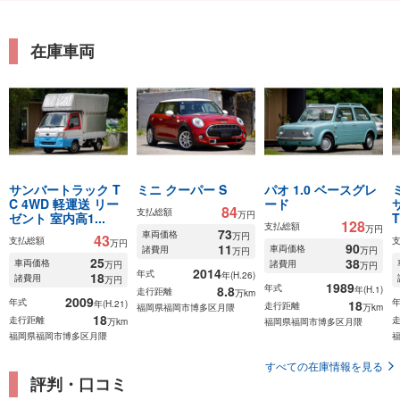
在庫車両
サンバートラック T
ミニ クーパー S
パオ 1.0 ベースグレ
C 4WD 軽運送 リー
ード
84
支払総額
万円
ゼント 室内高1...
T
128
支払総額
万円
73
車両価格
万円
43
支払総額
万円
90
11
車両価格
諸費用
万円
万円
25
38
車両価格
諸費用
万円
万円
2014
年式
18
年(H.26)
諸費用
万円
1989
年式
8.8
年(H.1)
走行距離
万km
2009
年式
18
年(H.21)
走行距離
福岡県福岡市博多区月隈
万km
18
走行距離
万km
福岡県福岡市博多区月隈
福岡県福岡市博多区月隈
すべての在庫情報を見る
評判・口コミ