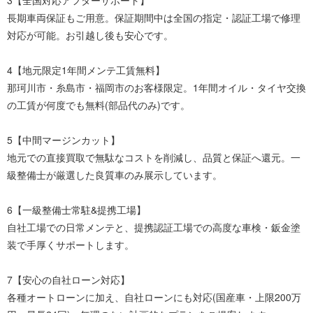
3【全国対応アフターサポート】
長期車両保証もご用意。保証期間中は全国の指定・認証工場で修理
対応が可能。お引越し後も安心です。
4【地元限定1年間メンテ工賃無料】
那珂川市・糸島市・福岡市のお客様限定。1年間オイル・タイヤ交換
の工賃が何度でも無料(部品代のみ)です。
5【中間マージンカット】
地元での直接買取で無駄なコストを削減し、品質と保証へ還元。一
級整備士が厳選した良質車のみ展示しています。
6【一級整備士常駐&提携工場】
自社工場での日常メンテと、提携認証工場での高度な車検・鈑金塗
装で手厚くサポートします。
7【安心の自社ローン対応】
各種オートローンに加え、自社ローンにも対応(国産車・上限200万