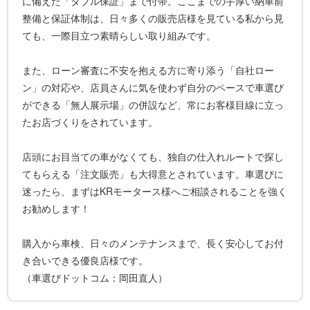
に備えた「ダブル保証」まで付帯。ここまでの手厚い納車前
整備と保証体制は、日々多くの販売店様を見ている私から見
ても、一際目立つ素晴らしい取り組みです。
また、ローン審査に不安を抱える方に寄り添う「自社ロー
ン」の対応や、店員さんに気を使わず自分のペースで車選び
ができる「無人展示場」の併設など、常にお客様目線に立っ
たお店づくりをされています。
店頭にお目当ての車がなくても、独自の仕入れルートで探し
てもらえる「注文販売」も大得意とされています。車選びに
迷ったら、まずはKRモータース様へご相談されることを強く
お勧めします！
購入から車検、日々のメンテナンスまで、長く安心してお付
き合いできる優良店様です。
（車選びドットコム：岡田直人）