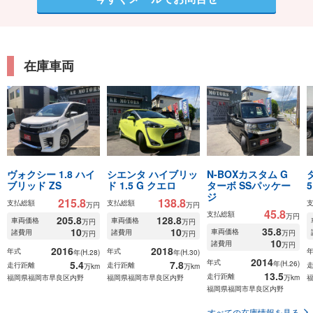
在庫車両
ヴォクシー 1.8 ハイ
シエンタ ハイブリッ
N-BOXカスタム G
ブリッド ZS
ド 1.5 G クエロ
ターボ SSパッケー
5
ジ
215.8
138.8
支払総額
支払総額
万円
万円
45.8
支払総額
万円
205.8
128.8
車両価格
車両価格
万円
万円
35.8
10
10
車両価格
諸費用
諸費用
万円
万円
万円
10
諸費用
万円
2016
2018
年式
年式
年(H.28)
年(H.30)
2014
年式
5.4
7.8
年(H.26)
走行距離
走行距離
万km
万km
13.5
走行距離
福岡県福岡市早良区内野
福岡県福岡市早良区内野
万km
福岡県福岡市早良区内野
すべての在庫情報を見る