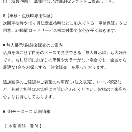
円・最長24回)。無理のない計画的なプランをご提案します。
8【車検・点検時専用保証】
次回車検時や12ヶ月法定点検時などに加入できる「車検保証」をご
用意。24時間ロードサービス標準付帯で安心が長く続きます。
■ 無人展示場&注文販売のご案内
店員を気にせず自分のペースで見学できる「無人展示場」も大好評
です。もし店頭にお探しの車種やカラーがない場合でも、全国から
最適な1台をお探しする「注文販売」を承っております。
追加画像のご確認やご要望のお車探し(注文販売)、ローン審査な
ど、各種ご相談はお気軽にお問い合わせください。皆様のご来店を
心よりお待ちしております。
■ KRモータース 店舗情報
【 本店:商談・受付 】