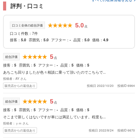
評判・口コミ
5.0
口コミ全体の総合評価
点
口コミ件数：7件
接客
5.0
雰囲気
5.0
アフター
-
品質
5.0
価格
4.9
5
総合評価
点
接客
5
雰囲気
5
アフター
-
品質
5
価格
5
あちこち回りましたが色々相談に乗って頂いたのでこちらで...
投稿者：AY さん
販売店からの返信あり
投稿日 2022/10/20
投稿ID 6964
5
総合評価
点
接客
5
雰囲気
5
アフター
-
品質
5
価格
5
そこまで新しくはないですが車には満足しています。程度も...
投稿者：ｙｍ さん
販売店からの返信あり
投稿日 2022/8/24
投稿ID 6670