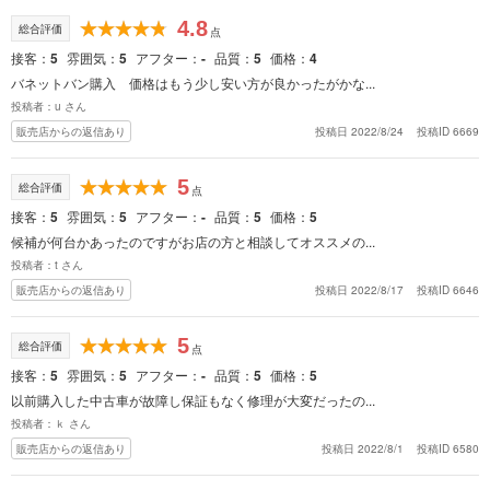
4.8
総合評価
点
接客
5
雰囲気
5
アフター
-
品質
5
価格
4
バネットバン購入 価格はもう少し安い方が良かったがかな...
投稿者：u さん
販売店からの返信あり
投稿日 2022/8/24
投稿ID 6669
5
総合評価
点
接客
5
雰囲気
5
アフター
-
品質
5
価格
5
候補が何台かあったのですがお店の方と相談してオススメの...
投稿者：t さん
販売店からの返信あり
投稿日 2022/8/17
投稿ID 6646
5
総合評価
点
接客
5
雰囲気
5
アフター
-
品質
5
価格
5
以前購入した中古車が故障し保証もなく修理が大変だったの...
投稿者：ｋ さん
販売店からの返信あり
投稿日 2022/8/1
投稿ID 6580