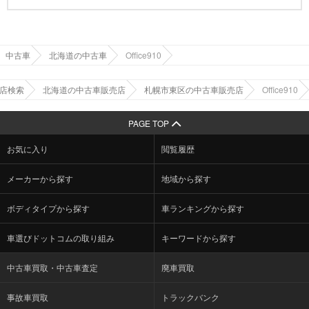
中古車
北海道の中古車
Office910
店検索
北海道の中古車販売店
札幌市東区の中古車販売店
Office910
PAGE TOP
お気に入り
閲覧履歴
メーカーから探す
地域から探す
ボディタイプから探す
車ランキングから探す
車選びドットコムの取り組み
キーワードから探す
中古車買取・中古車査定
廃車買取
事故車買取
トラックバンク