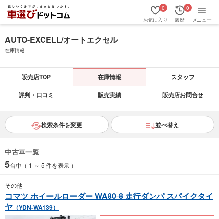
0
0
お気に入り
履歴
メニュー
AUTO-EXCELL/オートエクセル
在庫情報
販売店TOP
在庫情報
スタッフ
評判・口コミ
販売実績
販売店お問合せ
検索条件を変更
並べ替え
中古車一覧
5
台中（ 1 ～ 5 件を表示 ）
その他
コマツ ホイールローダー WA80-8 走行ダンパ スパイクタイ
ヤ
（YDN-WA139）