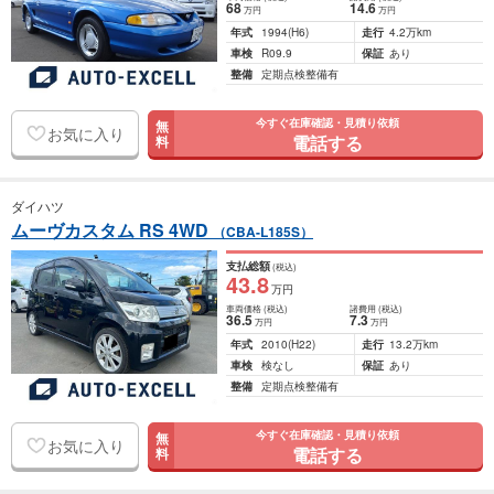
68
14
.6
万円
万円
年式
1994
(H6)
走行
4.2万km
車検
R09.9
保証
あり
整備
定期点検整備有
今すぐ在庫確認・見積り依頼
無
お気に入り
電話する
料
ダイハツ
ムーヴカスタム RS 4WD
（CBA-L185S）
支払総額
(税込)
43
.8
万円
車両価格
(税込)
諸費用
(税込)
36
.5
7
.3
万円
万円
年式
2010
(H22)
走行
13.2万km
車検
検なし
保証
あり
整備
定期点検整備有
今すぐ在庫確認・見積り依頼
無
お気に入り
電話する
料