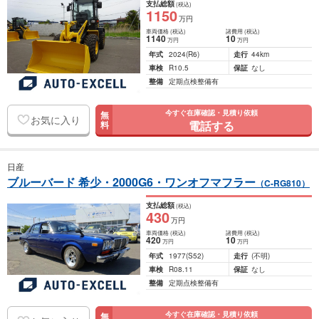
支払総額
(税込)
1150
万円
車両価格
(税込)
諸費用
(税込)
1140
10
万円
万円
年式
2024
(R6)
走行
44km
車検
R10.5
保証
なし
整備
定期点検整備有
今すぐ在庫確認・見積り依頼
無
お気に入り
電話する
料
日産
ブルーバード 希少・2000G6・ワンオフマフラー
（C-RG810）
支払総額
(税込)
430
万円
車両価格
(税込)
諸費用
(税込)
420
10
万円
万円
年式
1977
(S52)
走行
(不明)
車検
R08.11
保証
なし
整備
定期点検整備有
今すぐ在庫確認・見積り依頼
無