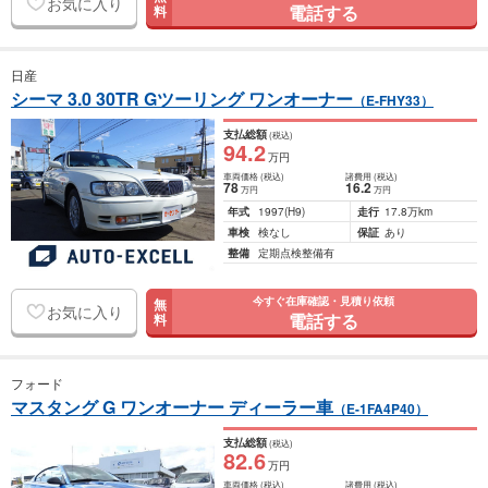
お気に入り
電話する
料
日産
シーマ 3.0 30TR Gツーリング ワンオーナー
（E-FHY33）
支払総額
(税込)
94
.2
万円
車両価格
(税込)
諸費用
(税込)
78
16
.2
万円
万円
年式
1997
(H9)
走行
17.8万km
車検
検なし
保証
あり
整備
定期点検整備有
今すぐ在庫確認・見積り依頼
無
お気に入り
電話する
料
フォード
マスタング G ワンオーナー ディーラー車
（E-1FA4P40）
支払総額
(税込)
82
.6
万円
車両価格
(税込)
諸費用
(税込)