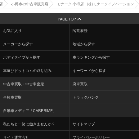
店
小樽市の中古車販売店
モナーク 小樽店 - (株)モナークイノベーション
PAGE TOP
お気に入り
閲覧履歴
メーカーから探す
地域から探す
ボディタイプから探す
車ランキングから探す
車選びドットコムの取り組み
キーワードから探す
中古車買取・中古車査定
廃車買取
事故車買取
トラックバンク
自動車メディア「CARPRIME」
私たちと一緒に働きませんか？
サイトマップ
サイト運営会社
プライバシーポリシー