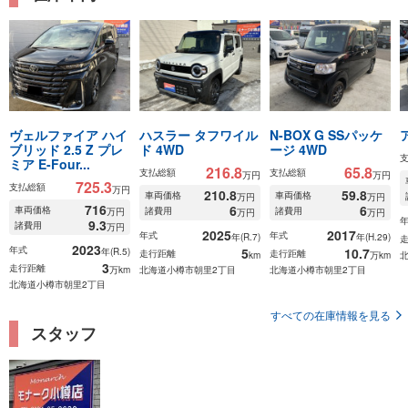
ヴェルファイア ハイ
ハスラー タフワイル
N-BOX G SSパッケ
ブリッド 2.5 Z プレ
ド 4WD
ージ 4WD
ミア E-Four...
216.8
65.8
支払総額
支払総額
万円
万円
725.3
支払総額
万円
210.8
59.8
車両価格
車両価格
万円
万円
716
6
6
車両価格
諸費用
諸費用
万円
万円
万円
9.3
諸費用
万円
2025
2017
年式
年式
年(R.7)
年(H.29)
2023
年式
5
10.7
年(R.5)
走行距離
走行距離
km
万km
3
走行距離
万km
北海道小樽市朝里2丁目
北海道小樽市朝里2丁目
北海道小樽市朝里2丁目
すべての在庫情報を見る
スタッフ