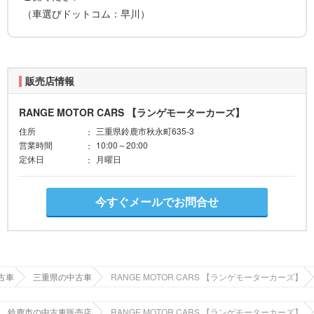
（車選びドットコム：早川）
販売店情報
RANGE MOTOR CARS 【ランゲモーターカーズ】
住所
三重県鈴鹿市秋永町635-3
営業時間
10:00～20:00
定休日
月曜日
今すぐメールでお問合せ
古車
三重県の中古車
RANGE MOTOR CARS 【ランゲモーターカーズ】
鈴鹿市の中古車販売店
RANGE MOTOR CARS 【ランゲモーターカーズ】