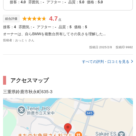
接客
4.0
雰囲気
-
アフター
-
品質
5.0
価格
5.0
4.7
総合評価
点
接客
4
雰囲気
-
アフター
-
品質
5
価格
5
オーナーは、自らBMWを複数台所有してその良さを理解した...
投稿者：おっとぅ さん
投稿日 2025/2/8
投稿ID 9982
すべての評判・口コミを見る
アクセスマップ
三重県鈴鹿市秋永町635-3