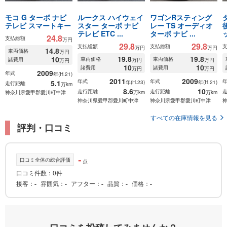
モコ G ターボ ナビ
ルークス ハイウェイ
ワゴンRスティング
テレビ スマートキー
スター ターボ ナビ
レー TS オーディオ
テレビ ETC ...
ターボ ナビ ...
24.8
支払総額
万円
29.8
29.8
支払総額
支払総額
万円
万円
14.8
車両価格
万円
19.8
19.8
10
車両価格
車両価格
諸費用
万円
万円
万円
10
10
諸費用
諸費用
万円
万円
2009
年式
年(H.21)
2011
2009
年式
年式
5.1
年(H.23)
年(H.21)
走行距離
万km
8.6
10
走行距離
走行距離
神奈川県愛甲郡愛川町中津
万km
万km
神奈川県愛甲郡愛川町中津
神奈川県愛甲郡愛川町中津
すべての在庫情報を見る
評判・口コミ
-
口コミ全体の総合評価
点
口コミ件数：0件
接客
-
雰囲気
-
アフター
-
品質
-
価格
-