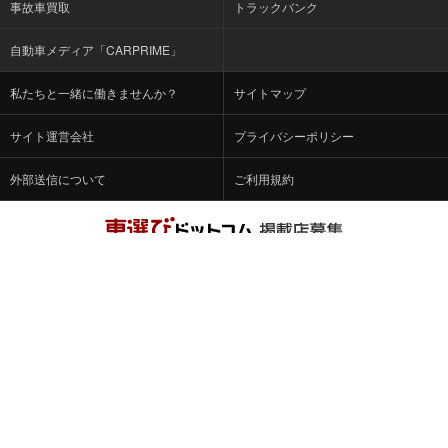
事故車買取
トラックバンク
自動車メディア「CARPRIME」
私たちと一緒に働きませんか？
サイトマップ
サイト運営会社
プライバシーポリシー
外部送信について
ご利用規約
詳しくはこちら
© Fabrica Communications Co., LTD.
当サイトを運営する株式会社ファブリカコミュニケーションズ
は、株式会社ファブリカホールディングス（東証スタンダード上
場 証券コード：4193）のグループ会社です。