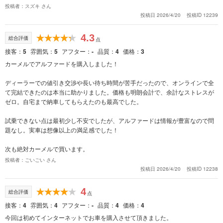
投稿者：スズキ さん
投稿日 2026/4/20
投稿ID 12239
4.3
総合評価
点
接客
5
雰囲気
5
アフター
-
品質
4
価格
3
カーメルでアルファードを購入しました！
ディーラーでの値引き交渉や長い待ち時間が苦手だったので、オンラインで全
て完結できたのは本当に助かりました。価格も明朗会計で、余計なストレスが
ゼロ。自宅まで納車してもらえたのも最高でした。
試乗できない点は最初少し不安でしたが、アルファードは情報が豊富なので問
題なし。実車は想像以上の満足感でした！
次も絶対カーメルで買います。
投稿者：ごいごい さん
投稿日 2026/4/20
投稿ID 12238
4
総合評価
点
接客
4
雰囲気
4
アフター
-
品質
4
価格
4
今回は初めてインターネットでお車を購入させて頂きました。