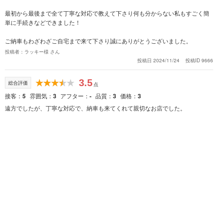
最初から最後まで全て丁寧な対応で教えて下さり何も分からない私もすごく簡
単に手続きなどできました！
ご納車もわざわざご自宅まで来て下さり誠にありがとうございました。
投稿者：ラッキー様 さん
投稿日 2024/11/24
投稿ID 9666
3.5
総合評価
点
接客
5
雰囲気
3
アフター
-
品質
3
価格
3
遠方でしたが、丁寧な対応で、納車も来てくれて親切なお店でした。