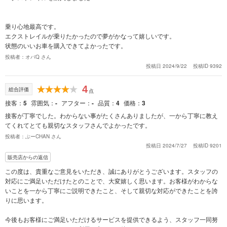
乗り心地最高です。
エクストレイルが乗りたかったので夢がかなって嬉しいです。
状態のいいお車を購入できてよかったです。
投稿者：オバQ さん
投稿日 2024/9/22
投稿ID 9392
4
総合評価
点
接客
5
雰囲気
-
アフター
-
品質
4
価格
3
接客が丁寧でした。わからない事がたくさんありましたが、一から丁寧に教え
てくれてとても親切なスタッフさんでよかったです。
投稿者：ぶーCHAN さん
投稿日 2024/7/27
投稿ID 9201
販売店からの返信
この度は、貴重なご意見をいただき、誠にありがとうございます。スタッフの
対応にご満足いただけたとのことで、大変嬉しく思います。お客様がわからな
いことを一から丁寧にご説明できたこと、そして親切な対応ができたことを誇
りに思います。
今後もお客様にご満足いただけるサービスを提供できるよう、スタッフ一同努