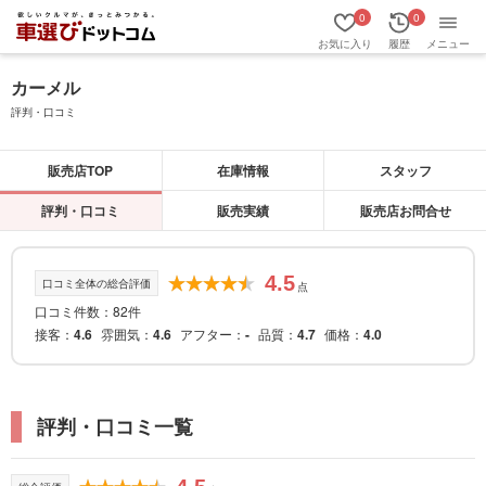
0
0
お気に入り
履歴
メニュー
カーメル
評判・口コミ
販売店TOP
在庫情報
スタッフ
評判・口コミ
販売実績
販売店お問合せ
4.5
口コミ全体の総合評価
点
口コミ件数：82件
接客
4.6
雰囲気
4.6
アフター
-
品質
4.7
価格
4.0
評判・口コミ一覧