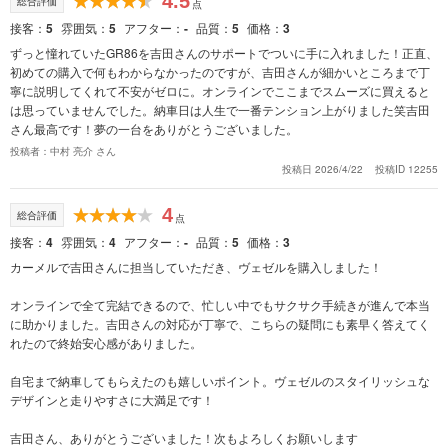
4.5
総合評価
点
接客
5
雰囲気
5
アフター
-
品質
5
価格
3
ずっと憧れていたGR86を吉田さんのサポートでついに手に入れました！正直、
初めての購入で何もわからなかったのですが、吉田さんが細かいところまで丁
寧に説明してくれて不安がゼロに。オンラインでここまでスムーズに買えると
は思っていませんでした。納車日は人生で一番テンション上がりました笑吉田
さん最高です！夢の一台をありがとうございました。
投稿者：中村 亮介 さん
投稿日 2026/4/22
投稿ID 12255
4
総合評価
点
接客
4
雰囲気
4
アフター
-
品質
5
価格
3
カーメルで吉田さんに担当していただき、ヴェゼルを購入しました！
オンラインで全て完結できるので、忙しい中でもサクサク手続きが進んで本当
に助かりました。吉田さんの対応が丁寧で、こちらの疑問にも素早く答えてく
れたので終始安心感がありました。
自宅まで納車してもらえたのも嬉しいポイント。ヴェゼルのスタイリッシュな
デザインと走りやすさに大満足です！
吉田さん、ありがとうございました！次もよろしくお願いします