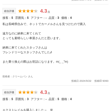
4.3
総合評価
点
接客
5
雰囲気
5
アフター
-
品質
3
価格
4
私は長崎県住みで、ネットでカーメルさんを見つけたので購入
遠方なのに納車に来てくれて
とっても素晴らしい車屋さんだと思います。
納車に来てくれたスタッフさんは
フレンドリーなスタッフさんでした♪
また乗り換えの際はお世話になります。m(_ _"m)
投稿者：クリームパン さん
投稿日 2024/9/22
投稿ID 9393
4.3
総合評価
点
接客
5
雰囲気
3
アフター
-
品質
5
価格
4
エクストレイルを購入しました～ 🌸