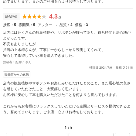
めてまいります。またのご利用を心よりお待ちしております。
4.3
総合評価
点
接客
5
雰囲気
5
アフター
-
品質
4
価格
3
店内にはたくさんの観葉植物や、サボテンが飾ってあり、待ち時間も居心地が
よかったです。
不安もありましたが
担当の上水樽さんが、丁寧に一からしっかり説明してくれて、
安心して希望していた車を購入できました。
投稿者：あおい さん
投稿日 2024/7/6
投稿ID 9118
販売店からの返信
店内の観葉植物やサボテンをお楽しみいただけたとのこと、また居心地の良さ
を感じていただけたこと、大変嬉しく思います。
お客様に安心して車を購入いただけたことを何よりも喜んでおります。
これからもお客様にリラックスしていただける空間とサービスを提供できるよ
う、努めてまいります。ご来店、心よりお待ちしております。
1
/ 9