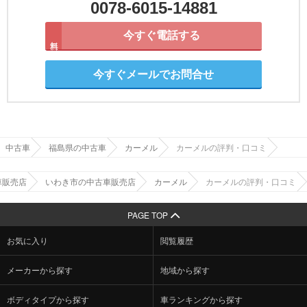
0078-6015-14881
今すぐ電話する
無料
今すぐメールでお問合せ
中古車
福島県の中古車
カーメル
カーメルの評判・口コミ
車販売店
いわき市の中古車販売店
カーメル
カーメルの評判・口コミ
PAGE TOP
お気に入り
閲覧履歴
メーカーから探す
地域から探す
ボディタイプから探す
車ランキングから探す