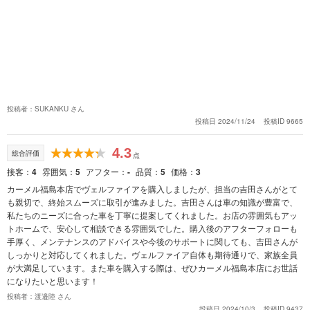
投稿者：SUKANKU さん
投稿日 2024/11/24
投稿ID 9665
4.3
総合評価
点
接客
4
雰囲気
5
アフター
-
品質
5
価格
3
カーメル福島本店でヴェルファイアを購入しましたが、担当の吉田さんがとて
も親切で、終始スムーズに取引が進みました。吉田さんは車の知識が豊富で、
私たちのニーズに合った車を丁寧に提案してくれました。お店の雰囲気もアッ
トホームで、安心して相談できる雰囲気でした。購入後のアフターフォローも
手厚く、メンテナンスのアドバイスや今後のサポートに関しても、吉田さんが
しっかりと対応してくれました。ヴェルファイア自体も期待通りで、家族全員
が大満足しています。また車を購入する際は、ぜひカーメル福島本店にお世話
になりたいと思います！
投稿者：渡邉陸 さん
投稿日 2024/10/3
投稿ID 9437