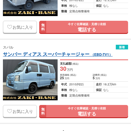
年式
2010
(H22)
走行
12.3万km
車検
検なし
保証
なし
整備
定期点検整備有
今すぐ在庫確認・見積り依頼
無
お気に入り
電話する
料
スバル
新着
サンバー ディアス スーパーチャージャー
（EBD-TV1）
支払総額
(税込)
30
万円
車両価格
(税込)
諸費用
(税込)
25
5
万円
万円
年式
2010
(H22)
走行
16.2万km
車検
検なし
保証
なし
整備
定期点検整備有
今すぐ在庫確認・見積り依頼
無
お気に入り
電話する
料