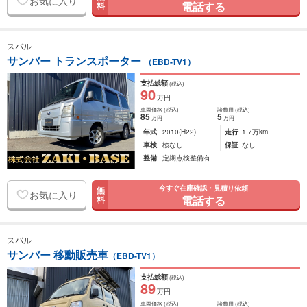
お気に入り
電話する
料
スバル
サンバー トランスポーター
（EBD-TV1）
支払総額
(税込)
90
万円
車両価格
(税込)
諸費用
(税込)
85
5
万円
万円
年式
2010
(H22)
走行
1.7万km
車検
検なし
保証
なし
整備
定期点検整備有
今すぐ在庫確認・見積り依頼
無
お気に入り
電話する
料
スバル
サンバー 移動販売車
（EBD-TV1）
支払総額
(税込)
89
万円
車両価格
(税込)
諸費用
(税込)