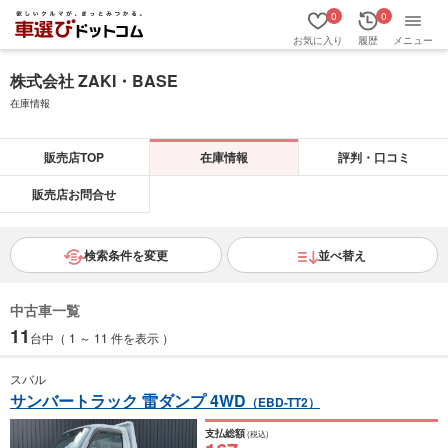
0
0
お気に入り
履歴
メニュー
株式会社 ZAKI・BASE
在庫情報
販売店TOP
在庫情報
評判・口コミ
販売店お問合せ
検索条件を変更
並べ替え
中古車一覧
11
台中（ 1 ～ 11 件を表示 ）
スバル
サンバートラック 雷ダンプ 4WD
（EBD-TT2）
支払総額
(税込)