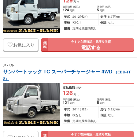
万円
車両価格
(税込)
諸費用
(税込)
124
5
万円
万円
年式
2012
(H24)
走行
6.7万km
車検
R10.1
保証
なし
整備
定期点検整備無し
今すぐ在庫確認・見積り依頼
無
お気に入り
電話する
料
スバル
サンバートラック TC スーパーチャージャー 4WD
（EBD-TT
2）
支払総額
(税込)
126
万円
車両価格
(税込)
諸費用
(税込)
121
5
万円
万円
年式
2011
(H23)
走行
3.8万km
車検
検なし
保証
なし
整備
定期点検整備無し
今すぐ在庫確認・見積り依頼
無