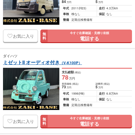
84
5
万円
万円
年式
2011
(H23)
走行
4.3万km
車検
検なし
保証
なし
整備
定期点検整備有
今すぐ在庫確認・見積り依頼
無
お気に入り
電話する
料
ダイハツ
ミゼットII オーディオ付き
（V-K100P）
支払総額
(税込)
78
万円
車両価格
(税込)
諸費用
(税込)
73
5
万円
万円
年式
1996
(H8)
走行
6.8万km
車検
検なし
保証
なし
整備
定期点検整備有
今すぐ在庫確認・見積り依頼
無
お気に入り
電話する
料