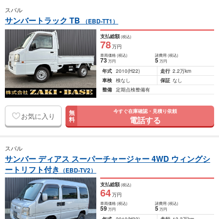
スバル
サンバートラック TB
（EBD-TT1）
支払総額
(税込)
78
万円
車両価格
(税込)
諸費用
(税込)
73
5
万円
万円
年式
2010
(H22)
走行
2.2万km
車検
検なし
保証
なし
整備
定期点検整備有
今すぐ在庫確認・見積り依頼
無
お気に入り
電話する
料
スバル
サンバー ディアス スーパーチャージャー 4WD ウィングシ
ートリフト付き
（EBD-TV2）
支払総額
(税込)
64
万円
車両価格
(税込)
諸費用
(税込)
59
5
万円
万円