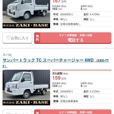
167
万円
車両価格
(税込)
諸費用
(税込)
162
5
万円
万円
年式
2009
(H21)
走行
4.4万km
車検
検なし
保証
なし
整備
定期点検整備無し
今すぐ在庫確認・見積り依頼
無
お気に入り
電話する
料
スバル
サンバートラック TC スーパーチャージャー 4WD
（EBD-TT
2）
支払総額
(税込)
159
万円
車両価格
(税込)
諸費用
(税込)
154
5
万円
万円
年式
2009
(H21)
走行
2.2万km
車検
検なし
保証
なし
整備
定期点検整備有
今すぐ在庫確認・見積り依頼
無