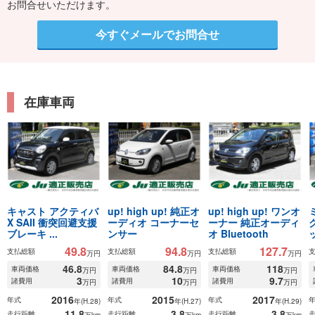
お問合せいただけます。
今すぐメールでお問合せ
在庫車両
キャスト アクティバ
up! high up! 純正オ
up! high up! ワンオ
X SAII 衝突回避支援
ーディオ コーナーセ
ーナー 純正オーディ
ブレーキ ...
ンサー
オ Bluetooth
49.8
94.8
127.7
支払総額
支払総額
支払総額
万円
万円
万円
46.8
84.8
118
車両価格
車両価格
車両価格
万円
万円
万円
3
10
9.7
諸費用
諸費用
諸費用
万円
万円
万円
2016
2015
2017
年式
年式
年式
年(H.28)
年(H.27)
年(H.29)
11.8
3.8
3.8
走行距離
走行距離
走行距離
万km
万km
万km