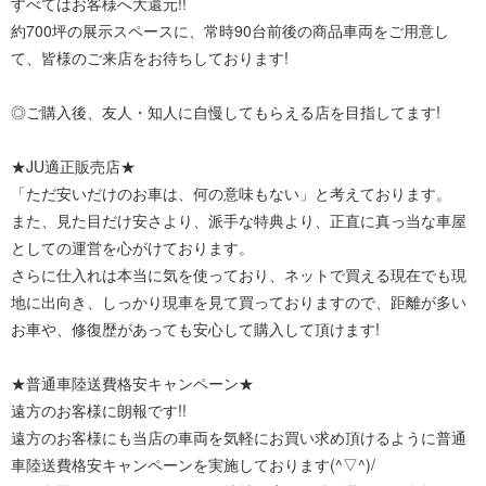
すべてはお客様へ大還元!!
約700坪の展示スペースに、常時90台前後の商品車両をご用意し
て、皆様のご来店をお待ちしております!
◎ご購入後、友人・知人に自慢してもらえる店を目指してます!
★JU適正販売店★
「ただ安いだけのお車は、何の意味もない」と考えております。
また、見た目だけ安さより、派手な特典より、正直に真っ当な車屋
としての運営を心がけております。
さらに仕入れは本当に気を使っており、ネットで買える現在でも現
地に出向き、しっかり現車を見て買っておりますので、距離が多い
お車や、修復歴があっても安心して購入して頂けます!
★普通車陸送費格安キャンペーン★
遠方のお客様に朗報です!!
遠方のお客様にも当店の車両を気軽にお買い求め頂けるように普通
車陸送費格安キャンペーンを実施しております(^▽^)/