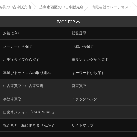
島県の中古車販売店
広島市西区の中古車販売店
有限会社ガレージオスト
PAGE TOP
お気に入り
閲覧履歴
メーカーから探す
地域から探す
ボディタイプから探す
車ランキングから探す
車選びドットコムの取り組み
キーワードから探す
中古車買取・中古車査定
廃車買取
事故車買取
トラックバンク
自動車メディア「CARPRIME」
私たちと一緒に働きませんか？
サイトマップ