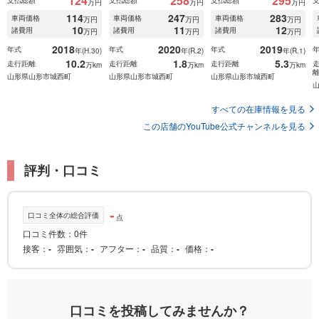
124
258
295
支払総額
支払総額
支払総額
万円
万円
万円
114
247
283
車両価格
車両価格
車両価格
万円
万円
万円
10
11
12
諸費用
諸費用
諸費用
万円
万円
万円
2018
2020
2019
年式
年式
年式
年(H.30)
年(R.2)
年(R.1)
10.2
1.8
5.3
走行距離
走行距離
走行距離
万km
万km
万km
山形県山形市城西町
山形県山形市城西町
山形県山形市城西町
すべての在庫情報を見る
この店舗のYouTube公式チャンネルを見る
評判・口コミ
-
口コミ全体の総合評価
点
口コミ件数：0件
接客
-
雰囲気
-
アフター
-
品質
-
価格
-
口コミを投稿してみませんか？