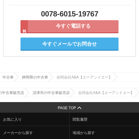
0078-6015-19767
今すぐ電話する
無料
今すぐメールでお問合せ
中古車
静岡県の中古車
合同会社A&A【エーアンドエー】
の中古車販売店
沼津市の中古車販売店
合同会社A&A【エーアンドエー】
PAGE TOP
お気に入り
閲覧履歴
メーカーから探す
地域から探す