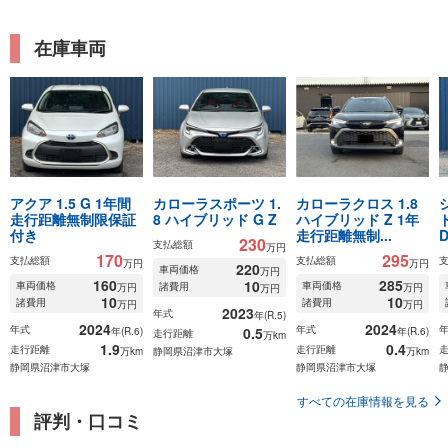
在庫車両
アクア 1.5 G 1年間
カローラスポーツ 1.
カローラクロス 1.8
走行距離無制限保証
8 ハイブリッド G Z
ハイブリッド Z 1年
ド
付き
走行距離無制...
230
支払総額
万円
170
295
支払総額
支払総額
万円
万円
220
車両価格
万円
160
285
10
車両価格
車両価格
諸費用
万円
万円
万円
10
10
諸費用
諸費用
万円
万円
2023
年式
年(R.5)
2024
2024
年式
年式
0.5
年(R.6)
年(R.6)
走行距離
万km
1.9
0.4
走行距離
走行距離
万km
静岡県沼津市大塚
万km
静岡県沼津市大塚
静岡県沼津市大塚
すべての在庫情報を見る
評判・口コミ