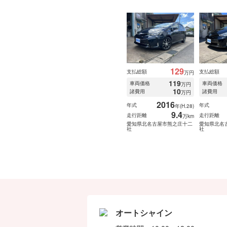
129
支払総額
支払総額
万円
119
車両価格
車両価格
万円
10
諸費用
諸費用
万円
2016
年式
年式
年(H.28)
9.4
走行距離
走行距離
万km
愛知県北名古屋市熊之庄十二
愛知県北名
社
社
オートシャイン