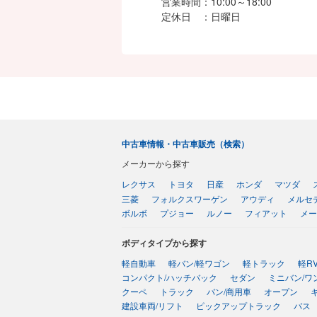
営業時間
10:00～18:00
定休日
日曜日
中古車情報・中古車販売（検索）
メーカーから探す
レクサス
トヨタ
日産
ホンダ
マツダ
三菱
フォルクスワーゲン
アウディ
メルセ
ボルボ
プジョー
ルノー
フィアット
メー
ボディタイプから探す
軽自動車
軽バン/軽ワゴン
軽トラック
軽R
コンパクト/ハッチバック
セダン
ミニバン/ワ
クーペ
トラック
バン/商用車
オープン
建設車両/リフト
ピックアップトラック
バス