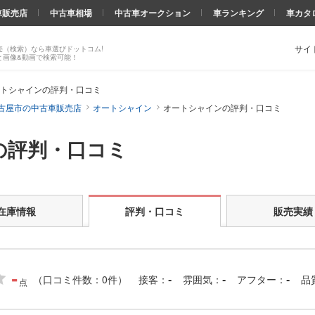
車販売店
中古車相場
中古車オークション
車ランキング
車カタ
サイ
売（検索）なら車選びドットコム!
と画像&動画で検索可能！
トシャインの評判・口コミ
古屋市の中古車販売店
オートシャイン
オートシャインの評判・口コミ
の評判・口コミ
在庫情報
評判・口コミ
販売実績
-
（口コミ件数：0件）
接客
雰囲気
アフター
品
-
-
-
点