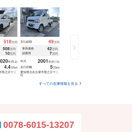
518
49
125
支払総額
支払総額
支払総額
万円
万円
万円
508
42
115
車両価格
車両価格
車両価格
万円
万円
万円
10
7
10
諸費用
諸費用
諸費用
万円
万円
万円
020
2001
2014
201
年式
年式
年式
年(R.2)
年(H.13)
年(H.26)
4.4
5
11.1
1
走行距離
走行距離
走行距離
万km
万km
万km
市熊之庄十二
愛知県北名古屋市熊之庄十二
愛知県北名古屋市熊之庄十二
愛知県北名古屋市
社
社
社
すべての在庫情報を見る
0078-6015-13207