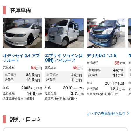
在庫車両
オデッセイ 2.4 アブ
エブリイ ジョイン(J
デリカD:2 1.2 S
ソルート
OIN) ハイルーフ
55
支払総額
万円
55
55
支払総額
支払総額
万円
万円
44
車両価格
万円
38.5
44
11
車両価格
車両価格
諸費用
万円
万円
万円
16.5
11
諸費用
諸費用
万円
万円
2011
年式
年(H.23)
2005
2010
年式
年式
12.1
年(H.17)
年(H.22)
走行距離
万km
16.6
3.7
走行距離
走行距離
万km
万km
兵庫県神崎郡市川町田中
兵庫県神崎郡市川町田中
兵庫県神崎郡市川町田中
すべての在庫情報を見る
評判・口コミ