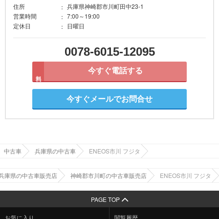
住所
兵庫県神崎郡市川町田中23-1
営業時間
7:00～19:00
定休日
日曜日
0078-6015-12095
今すぐ電話する
無料
今すぐメールでお問合せ
中古車
兵庫県の中古車
ENEOS市川 フジタ
兵庫県の中古車販売店
神崎郡市川町の中古車販売店
ENEOS市川 フジタ
PAGE TOP
お気に入り
閲覧履歴