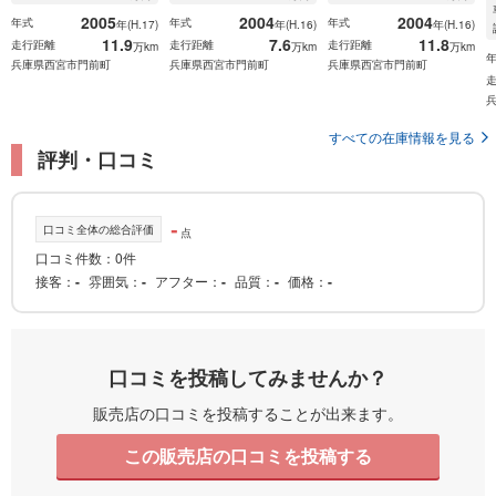
2005
2004
2004
年式
年式
年式
年(H.17)
年(H.16)
年(H.16)
11.9
7.6
11.8
走行距離
走行距離
走行距離
万km
万km
万km
兵庫県西宮市門前町
兵庫県西宮市門前町
兵庫県西宮市門前町
すべての在庫情報を見る
評判・口コミ
-
口コミ全体の総合評価
点
口コミ件数：0件
接客
-
雰囲気
-
アフター
-
品質
-
価格
-
口コミを投稿してみませんか？
販売店の口コミを投稿することが出来ます。
この販売店の口コミを投稿する