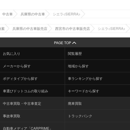
中古車
兵庫県の中古車
シエラ<SIERRA>
検索
兵庫県の中古車販売店
西宮市の中古車販売店
シエラ<SIERRA>
PAGE TOP
お気に入り
閲覧履歴
メーカーから探す
地域から探す
ボディタイプから探す
車ランキングから探す
車選びドットコムの取り組み
キーワードから探す
中古車買取・中古車査定
廃車買取
事故車買取
トラックバンク
自動車メディア「CARPRIME」