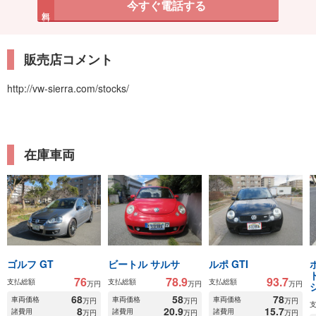
今すぐ電話する
無料
販売店コメント
http://vw-sierra.com/stocks/
在庫車両
ゴルフ GT
ビートル サルサ
ルポ GTI
76
78.9
93.7
支払総額
支払総額
支払総額
万円
万円
万円
68
58
78
車両価格
車両価格
車両価格
万円
万円
万円
8
20.9
15.7
諸費用
諸費用
諸費用
万円
万円
万円