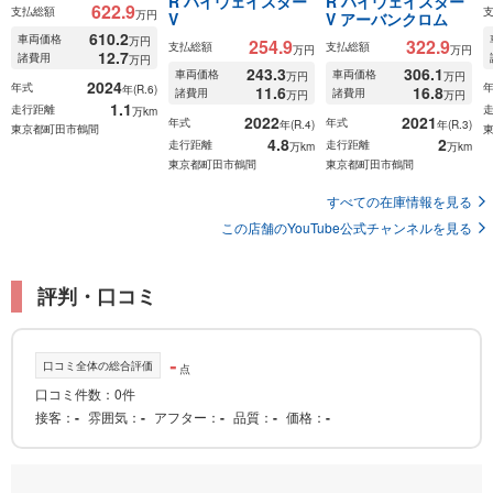
R ハイウェイスター
R ハイウェイスター
622.9
支払総額
万円
V
V アーバンクロム
610.2
車両価格
万円
254.9
322.9
支払総額
支払総額
万円
万円
12.7
諸費用
万円
243.3
306.1
車両価格
車両価格
万円
万円
2024
年式
年(R.6)
11.6
16.8
諸費用
諸費用
万円
万円
1.1
走行距離
万km
2022
2021
年式
年式
年(R.4)
年(R.3)
東京都町田市鶴間
4.8
2
走行距離
走行距離
万km
万km
東京都町田市鶴間
東京都町田市鶴間
すべての在庫情報を見る
この店舗のYouTube公式チャンネルを見る
評判・口コミ
-
口コミ全体の総合評価
点
口コミ件数：0件
接客
-
雰囲気
-
アフター
-
品質
-
価格
-