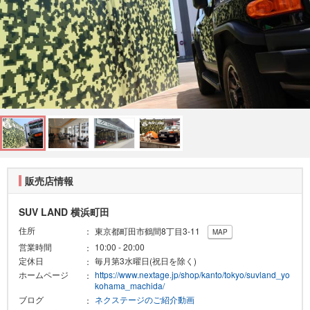
販売店情報
SUV LAND 横浜町田
住所
東京都町田市鶴間8丁目3-11
MAP
営業時間
10:00 - 20:00
定休日
毎月第3水曜日(祝日を除く)
ホームページ
https://www.nextage.jp/shop/kanto/tokyo/suvland_yo
kohama_machida/
ブログ
ネクステージのご紹介動画