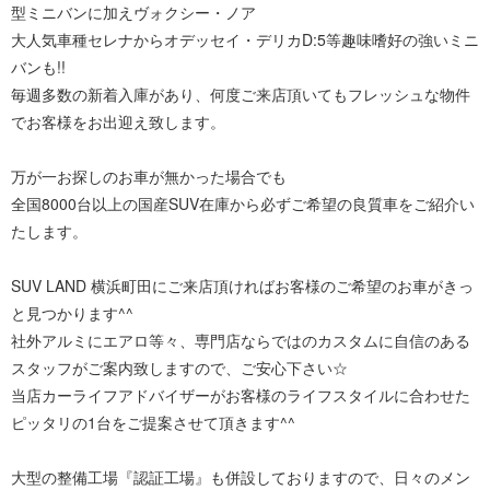
型ミニバンに加えヴォクシー・ノア
大人気車種セレナからオデッセイ・デリカD:5等趣味嗜好の強いミニ
バンも!!
毎週多数の新着入庫があり、何度ご来店頂いてもフレッシュな物件
でお客様をお出迎え致します。
万が一お探しのお車が無かった場合でも
全国8000台以上の国産SUV在庫から必ずご希望の良質車をご紹介い
たします。
SUV LAND 横浜町田にご来店頂ければお客様のご希望のお車がきっ
と見つかります^^
社外アルミにエアロ等々、専門店ならではのカスタムに自信のある
スタッフがご案内致しますので、ご安心下さい☆
当店カーライフアドバイザーがお客様のライフスタイルに合わせた
ピッタリの1台をご提案させて頂きます^^
大型の整備工場『認証工場』も併設しておりますので、日々のメン