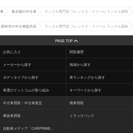
車
東京都の中古車
ランクル専門店 フレックス・ドリーム ランクル調布
調布市の中古車販売店
ランクル専門店 フレックス・ドリーム ランクル調布
PAGE TOP
お気に入り
閲覧履歴
メーカーから探す
地域から探す
ボディタイプから探す
車ランキングから探す
車選びドットコムの取り組み
キーワードから探す
中古車買取・中古車査定
廃車買取
事故車買取
トラックバンク
自動車メディア「CARPRIME」