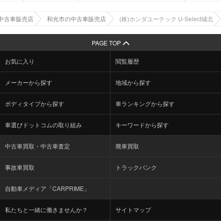
中古車販売店
和光市の中古車販売店
(株)ホンダユーテック U-Select城北
PAGE TOP
お気に入り
閲覧履歴
メーカーから探す
地域から探す
ボディタイプから探す
車ランキングから探す
車選びドットコムの取り組み
キーワードから探す
中古車買取・中古車査定
廃車買取
事故車買取
トラックバンク
自動車メディア「CARPRIME」
私たちと一緒に働きませんか？
サイトマップ