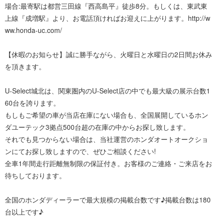
場合:最寄駅は都営三田線『西高島平』徒歩8分。もしくは、東武東
上線『成増駅』より、お電話頂ければお迎えに上がります。http://w
ww.honda-uc.com/
【休暇のお知らせ】誠に勝手ながら、火曜日と水曜日の2日間お休み
を頂きます。
U-Select城北は、関東圏内のU-Select店の中でも最大級の展示台数1
60台を誇ります。
もしもご希望の車が当店在庫にない場合も、全国展開しているホン
ダユーテック3拠点500台超の在庫の中からお探し致します。
それでも見つからない場合は、当社運営のホンダオートオークショ
ンにてお探し致しますので、ぜひご相談ください!
全車1年間走行距離無制限の保証付き。お客様のご連絡・ご来店をお
待ちしております。
全国のホンダディーラーで最大規模の掲載台数です♪掲載台数は180
台以上です♪