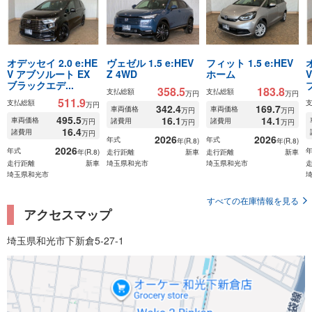
オデッセイ 2.0 e:HE
ヴェゼル 1.5 e:HEV
フィット 1.5 e:HEV
V アブソルート EX
Z 4WD
ホーム
ブラックエデ...
358.5
183.8
支払総額
支払総額
万円
万円
511.9
支払総額
万円
342.4
169.7
車両価格
車両価格
万円
万円
495.5
16.1
14.1
車両価格
諸費用
諸費用
万円
万円
万円
16.4
諸費用
万円
2026
2026
年式
年式
年(R.8)
年(R.8)
2026
年式
年(R.8)
走行距離
新車
走行距離
新車
走行距離
新車
埼玉県和光市
埼玉県和光市
埼玉県和光市
すべての在庫情報を見る
アクセスマップ
埼玉県和光市下新倉5-27-1