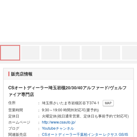
販売店情報
CSオートディーラー埼玉岩槻20/30/40アルファード/ヴェルフ
ァイア専門店
住所
埼玉県さいたま市岩槻区谷下374-1
MAP
営業時間
9:30～19:00 時間外対応可(要予約)
定休日
火曜定休(祝日通常営業、定休日も事前予約で対応可)
ホームページ
http://www.csauto.jp/
ブログ
Youtubeチャンネル
関連販売店
CSオートディーラー千葉柏インター レクサス GS/IS