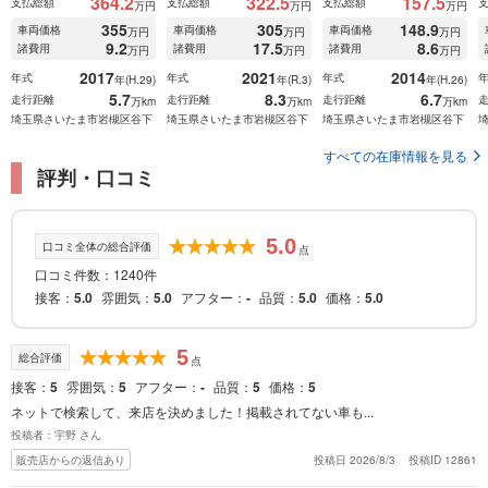
364.2
322.5
157.5
支払総額
支払総額
支払総額
万円
万円
万円
355
305
148.9
車両価格
車両価格
車両価格
万円
万円
万円
9.2
17.5
8.6
諸費用
諸費用
諸費用
万円
万円
万円
2017
2021
2014
年式
年式
年式
年(H.29)
年(R.3)
年(H.26)
5.7
8.3
6.7
走行距離
走行距離
走行距離
万km
万km
万km
埼玉県さいたま市岩槻区谷下
埼玉県さいたま市岩槻区谷下
埼玉県さいたま市岩槻区谷下
すべての在庫情報を見る
評判・口コミ
5.0
口コミ全体の総合評価
点
口コミ件数：1240件
接客
5.0
雰囲気
5.0
アフター
-
品質
5.0
価格
5.0
5
総合評価
点
接客
5
雰囲気
5
アフター
-
品質
5
価格
5
ネットで検索して、来店を決めました！掲載されてない車も...
投稿者：宇野 さん
販売店からの返信あり
投稿日 2026/8/3
投稿ID 12861