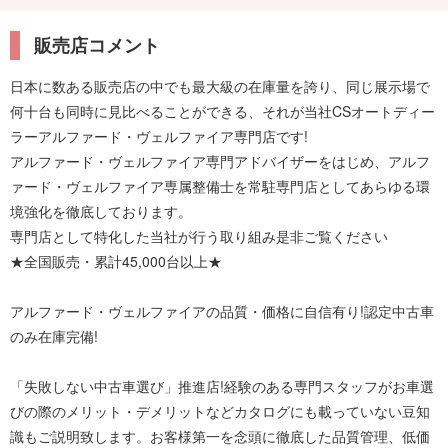
販売店コメント
日本に数ある販売店の中でも最大級の在庫量を誇り、同じ展示場で
何十台も同時に見比べることができる、それが当社CSオートディー
ラーアルファード・ヴェルファイア専門店です!
アルファード・ヴェルファイア専門アドバイザーをはじめ、アルフ
ァード・ヴェルファイア専属整備士を常駐専門店としてあらゆる環
境強化を徹底しております。
専門店として特化した当社が行う取り組み是非ご覧ください
★全国販売・累計45,000台以上★
アルファード・ヴェルファイアの品質・価格に自信有り!認定中古車
のみ在庫完備!
「失敗しない中古車選び」推進店!経験のある専門スタッフがお車選
びの際のメリット・デメリットなどカタログにも載っていない豆知
識もご説明致します。お客様第一を念頭に徹底した品質管理、低価