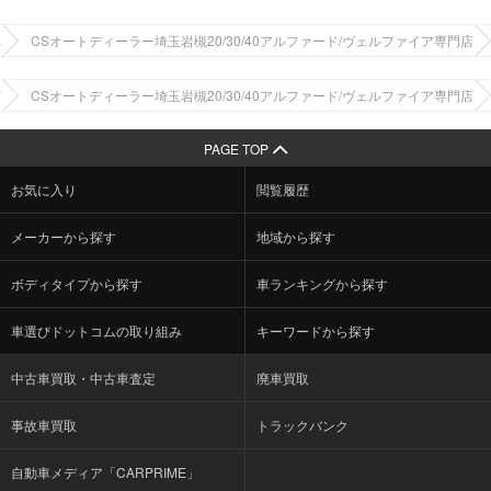
車
CSオートディーラー埼玉岩槻20/30/40アルファード/ヴェルファイア専門店
店
CSオートディーラー埼玉岩槻20/30/40アルファード/ヴェルファイア専門店
PAGE TOP
お気に入り
閲覧履歴
メーカーから探す
地域から探す
ボディタイプから探す
車ランキングから探す
車選びドットコムの取り組み
キーワードから探す
中古車買取・中古車査定
廃車買取
事故車買取
トラックバンク
自動車メディア「CARPRIME」