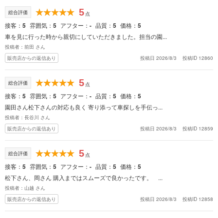
5
総合評価
点
接客
5
雰囲気
5
アフター
-
品質
5
価格
5
車を見に行った時から親切にしていただきました。担当の園...
投稿者：前田 さん
販売店からの返信あり
投稿日 2026/8/3
投稿ID 12860
5
総合評価
点
接客
5
雰囲気
5
アフター
-
品質
5
価格
5
園田さん松下さんの対応も良く 寄り添って車探しを手伝っ...
投稿者：長谷川 さん
販売店からの返信あり
投稿日 2026/8/3
投稿ID 12859
5
総合評価
点
接客
5
雰囲気
5
アフター
-
品質
5
価格
5
松下さん、岡さん 購入まではスムーズで良かったです。 ...
投稿者：山越 さん
販売店からの返信あり
投稿日 2026/8/3
投稿ID 12858