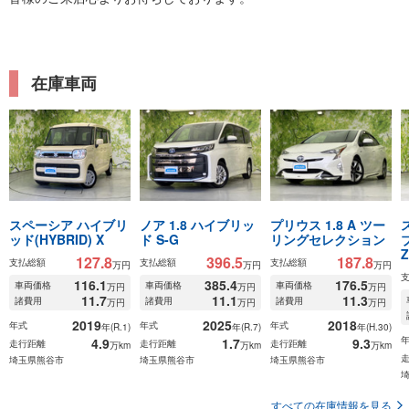
在庫車両
スペーシア ハイブリ
ノア 1.8 ハイブリッ
プリウス 1.8 A ツー
ッド(HYBRID) X
ド S-G
リングセレクション
Z
127.8
396.5
187.8
支払総額
支払総額
支払総額
万円
万円
万円
116.1
385.4
176.5
車両価格
車両価格
車両価格
万円
万円
万円
11.7
11.1
11.3
諸費用
諸費用
諸費用
万円
万円
万円
2019
2025
2018
年式
年式
年式
年(R.1)
年(R.7)
年(H.30)
4.9
1.7
9.3
走行距離
走行距離
走行距離
万km
万km
万km
埼玉県熊谷市
埼玉県熊谷市
埼玉県熊谷市
すべての在庫情報を見る