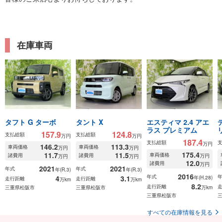
在庫車両
タフト G ターボ
タント X
エスティマ 2.4 アエ
ラス プレミアム
157.9
124.8
支払総額
支払総額
万円
万円
187.4
支払総額
万円
146.2
113.3
車両価格
車両価格
万円
万円
175.4
11.7
11.5
車両価格
諸費用
諸費用
万円
万円
万円
12.0
諸費用
万円
2021
2021
年式
年式
年(R.3)
年(R.3)
2016
年式
4
3.1
年(H.28)
走行距離
走行距離
万km
万km
8.2
走行距離
三重県松阪市
三重県松阪市
万km
三重県松阪市
すべての在庫情報を見る