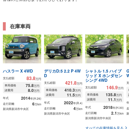
在庫車両
ハスラー X 4WD
デリカD:5 2.2 P 4W
シャトル 1.5 ハイブ
G
D
リッド X ホンダセン
83.8
支払総額
万円
シング 4WD
421.8
支払総額
万円
75.8
車両価格
万円
146.9
支払総額
万円
410.3
8.0
車両価格
諸費用
万円
万円
135.8
11.5
車両価格
諸費用
万円
万円
2014
年式
年(H.26)
11.1
諸費用
万円
2022
年式
6
年(R.4)
走行距離
万km
2018
年式
4
年(H.30)
走行距離
新潟県新潟市中央区
万km
2.1
走行距離
新潟県新潟市中央区
万km
新潟県新潟市中央区
すべての在庫情報を見る