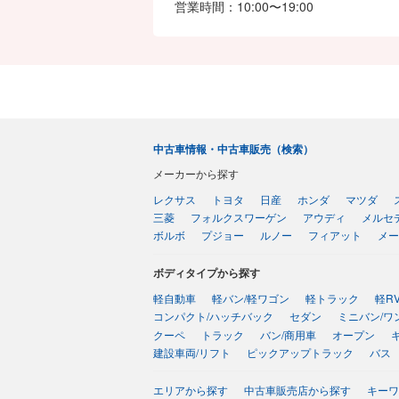
営業時間
10:00〜19:00
中古車情報・中古車販売（検索）
メーカーから探す
レクサス
トヨタ
日産
ホンダ
マツダ
三菱
フォルクスワーゲン
アウディ
メルセ
ボルボ
プジョー
ルノー
フィアット
メー
ボディタイプから探す
軽自動車
軽バン/軽ワゴン
軽トラック
軽R
コンパクト/ハッチバック
セダン
ミニバン/ワ
クーペ
トラック
バン/商用車
オープン
建設車両/リフト
ピックアップトラック
バス
エリアから探す
中古車販売店から探す
キーワ