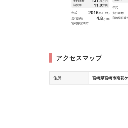
131.4
車両価格
万円
11.0
諸費用
万円
年式
2016
年式
走行距離
年(H.28)
4.8
宮崎県宮崎
走行距離
万km
宮崎県宮崎市
アクセスマップ
住所
宮崎県宮崎市南花ケ島