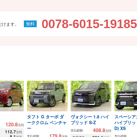
0078-6015-19185
だけます。
タフト G ターボ ダ
ヴォクシー 1.8 ハイ
スペーシア
ーククロム ベンチャ
ブリッド S-Z
ハイブリッド
120.8
万円
ー
D) XS
408.8
支払総額
112.7
万円
万円
179.8
8.1
支払総額
支払総額
万円