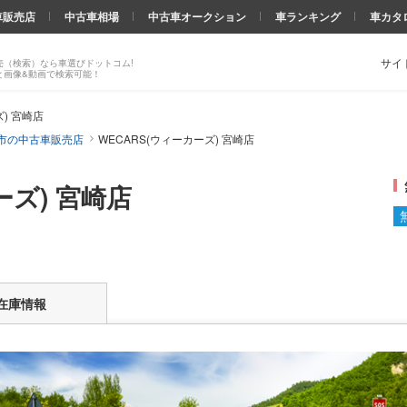
車販売店
中古車相場
中古車オークション
車ランキング
車カタ
サイ
売（検索）なら車選びドットコム!
と画像&動画で検索可能！
ズ) 宮崎店
市の中古車販売店
WECARS(ウィーカーズ) 宮崎店
ーズ) 宮崎店
在庫情報