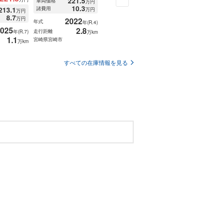
221.5
122.8
車両価格
車両価格
万円
万円
10.3
11.0
213.1
諸費用
諸費用
万円
万円
20
万円
年式
8.7
万円
2022
2014
年式
年式
走行距離
年(R.4)
年(H.26)
025
2.8
8
宮崎県宮崎市
走行距離
走行距離
年(R.7)
万km
万km
1.1
宮崎県宮崎市
宮崎県宮崎市
万km
すべての在庫情報を見る