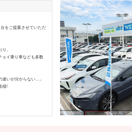
1台をご提案させていただ
おり、
チョイ乗り車なども多数
の違いが分からない…」
様!
。