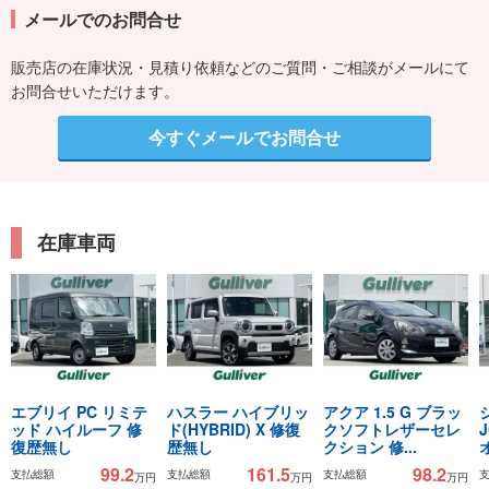
メールでのお問合せ
販売店の在庫状況・見積り依頼などのご質問・ご相談がメールにて
お問合せいただけます。
今すぐメールでお問合せ
在庫車両
エブリイ PC リミテ
ハスラー ハイブリッ
アクア 1.5 G ブラッ
ッド ハイルーフ 修
ド(HYBRID) X 修復
クソフトレザーセレ
復歴無し
歴無し
クション 修...
99.2
161.5
98.2
支払総額
支払総額
支払総額
万円
万円
万円