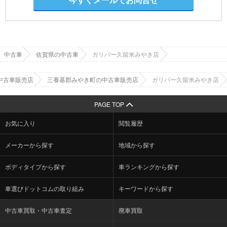
中古車
佐賀県の中古車
ガリバー久留米みやき店
中古車販売店
三養基郡みやき町の中古車販売店
ガリバー久留米みやき店
PAGE TOP
お気に入り
閲覧履歴
メーカーから探す
地域から探す
ボディタイプから探す
車ランキングから探す
車選びドットコムの取り組み
キーワードから探す
中古車買取・中古車査定
廃車買取