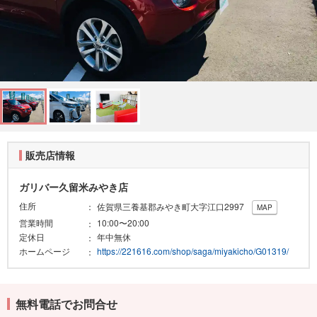
販売店情報
ガリバー久留米みやき店
住所
佐賀県三養基郡みやき町大字江口2997
MAP
営業時間
10:00〜20:00
定休日
年中無休
ホームページ
https://221616.com/shop/saga/miyakicho/G01319/
無料電話でお問合せ