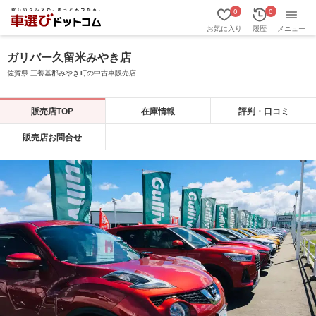
0
0
お気に入り
履歴
メニュー
ガリバー久留米みやき店
佐賀県 三養基郡みやき町の中古車販売店
販売店TOP
在庫情報
評判・口コミ
販売店お問合せ