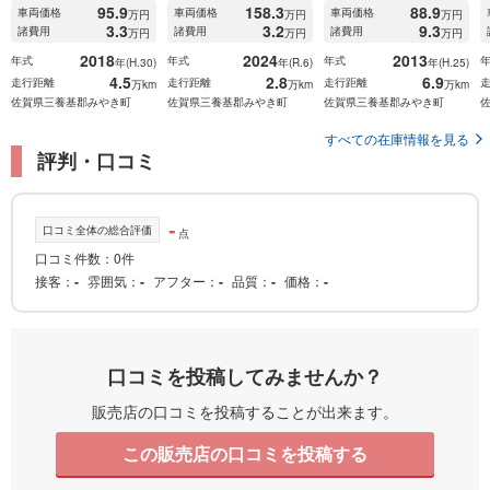
95.9
158.3
88.9
車両価格
車両価格
車両価格
万円
万円
万円
3.3
3.2
9.3
諸費用
諸費用
諸費用
万円
万円
万円
2018
2024
2013
年式
年式
年式
年(H.30)
年(R.6)
年(H.25)
4.5
2.8
6.9
走行距離
走行距離
走行距離
万km
万km
万km
佐賀県三養基郡みやき町
佐賀県三養基郡みやき町
佐賀県三養基郡みやき町
すべての在庫情報を見る
評判・口コミ
-
口コミ全体の総合評価
点
口コミ件数：0件
接客
-
雰囲気
-
アフター
-
品質
-
価格
-
口コミを投稿してみませんか？
販売店の口コミを投稿することが出来ます。
この販売店の口コミを投稿する