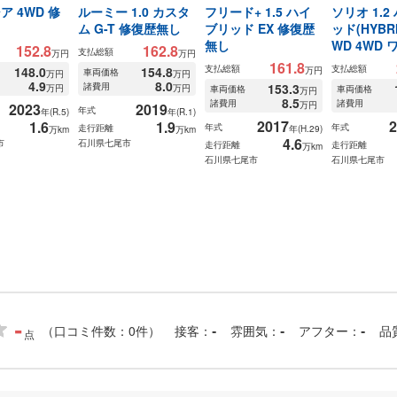
ア 4WD 修
ルーミー 1.0 カスタ
フリード+ 1.5 ハイ
ソリオ 1.2
し
ム G-T 修復歴無し
ブリッド EX 修復歴
ッド(HYBRI
無し
WD 4WD ワ
152.8
162.8
支払総額
万円
万円
161.8
支払総額
支払総額
148.0
154.8
万円
車両価格
万円
万円
4.9
8.0
諸費用
153.3
万円
万円
車両価格
車両価格
万円
8.5
諸費用
諸費用
万円
2023
2019
年式
年(R.5)
年(R.1)
2017
2
1.6
1.9
年式
年式
走行距離
年(H.29)
万km
万km
4.6
市
石川県七尾市
走行距離
走行距離
万km
石川県七尾市
石川県七尾市
-
（口コミ件数：0件）
接客
雰囲気
アフター
品
-
-
-
点