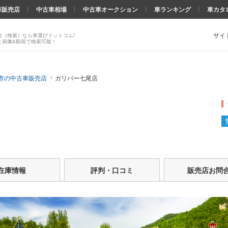
車販売店
中古車相場
中古車オークション
車ランキング
車カタ
サイ
売（検索）なら車選びドットコム!
と画像&動画で検索可能！
市の中古車販売店
ガリバー七尾店
在庫情報
評判・口コミ
販売店お問