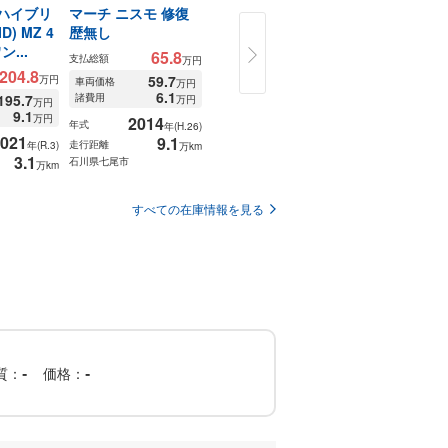
 ハイブリ
マーチ ニスモ 修復
シエンタ 1.5 G ワン
スペーシアカ
D) MZ 4
歴無し
オーナー 修復歴無し
ハイブリッド(
ン...
D) XSターボ..
65.8
195.8
支払総額
支払総額
万円
万円
204.8
1
支払総額
59.7
187.6
万円
車両価格
車両価格
万円
万円
6.1
8.3
195.7
諸費用
諸費用
12
万円
万円
車両価格
万円
9.1
諸費用
万円
2014
2021
年式
年式
年(H.26)
年(R.3)
021
201
9.1
3.5
年式
走行距離
走行距離
年(R.3)
万km
万km
3.1
石川県七尾市
石川県七尾市
走行距離
万km
石川県七尾市
すべての在庫情報を見る
質
価格
-
-