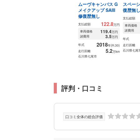
ムーヴキャンバス G
スペーシ
メイクアップ SAIII
復歴無
修復歴無し
支払総額
122.8
支払総額
万円
車両価格
119.4
諸費用
車両価格
万円
3.5
諸費用
万円
年式
2018
年式
走行距離
年(H.30)
5.2
石川県七尾
走行距離
万km
石川県七尾市
評判・口コミ
口コミ全体の総合評価