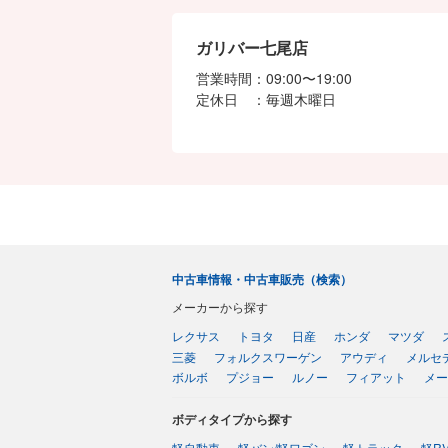
ガリバー七尾店
営業時間
09:00〜19:00
定休日
毎週木曜日
中古車情報・中古車販売（検索）
メーカーから探す
レクサス
トヨタ
日産
ホンダ
マツダ
三菱
フォルクスワーゲン
アウディ
メルセ
ボルボ
プジョー
ルノー
フィアット
メー
ボディタイプから探す
軽自動車
軽バン/軽ワゴン
軽トラック
軽R