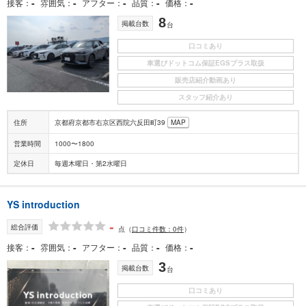
-
-
-
-
-
接客
雰囲気
アフター
品質
価格
8
掲載台数
台
口コミあり
車選びドットコム保証EGSプラス取扱
販売店紹介動画あり
スタッフ紹介あり
住所
京都府京都市右京区西院六反田町39
MAP
営業時間
1000〜1800
定休日
毎週木曜日・第2水曜日
YS introduction
-
総合評価
点
（
口コミ件数：0件
）
-
-
-
-
-
接客
雰囲気
アフター
品質
価格
3
掲載台数
台
口コミあり