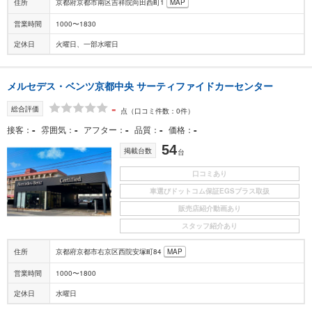
住所
京都府京都市南区吉祥院向田西町1
MAP
営業時間
1000〜1830
定休日
火曜日、一部水曜日
メルセデス・ベンツ京都中央 サーティファイドカーセンター
-
総合評価
点
（口コミ件数：0件）
-
-
-
-
-
接客
雰囲気
アフター
品質
価格
54
掲載台数
台
口コミあり
車選びドットコム保証EGSプラス取扱
販売店紹介動画あり
スタッフ紹介あり
住所
京都府京都市右京区西院安塚町84
MAP
営業時間
1000〜1800
定休日
水曜日