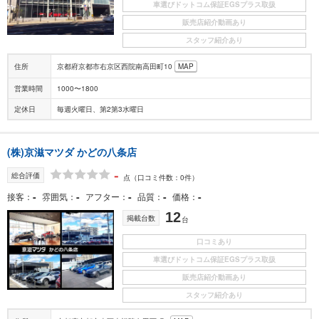
車選びドットコム保証EGSプラス取扱
販売店紹介動画あり
スタッフ紹介あり
住所
京都府京都市右京区西院南高田町10
MAP
営業時間
1000〜1800
定休日
毎週火曜日、第2第3水曜日
(株)京滋マツダ かどの八条店
-
総合評価
点
（口コミ件数：0件）
-
-
-
-
-
接客
雰囲気
アフター
品質
価格
12
掲載台数
台
口コミあり
車選びドットコム保証EGSプラス取扱
販売店紹介動画あり
スタッフ紹介あり