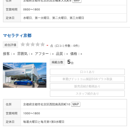
住所
京都府京都市右京区西京極東大丸町8
MAP
営業時間
0930〜1800
定休日
水曜日、第一火曜日、第二火曜日、第三火曜日
マセラティ京都
-
総合評価
点
（口コミ件数：0件）
-
-
-
-
-
接客
雰囲気
アフター
品質
価格
5
掲載台数
台
口コミあり
車選びドットコム保証EGSプラス取扱
販売店紹介動画あり
スタッフ紹介あり
住所
京都府京都市右京区西院南高田町10
MAP
営業時間
1000〜1800
定休日
毎週火曜日と毎月第1第3水曜日