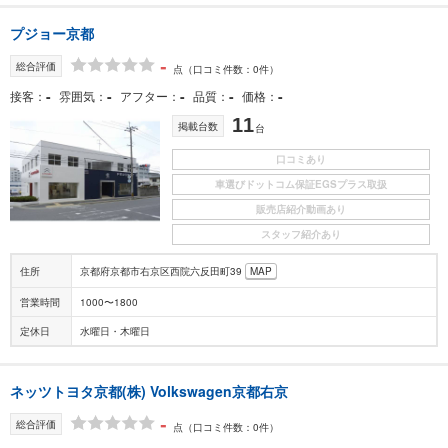
プジョー京都
-
総合評価
点
（口コミ件数：0件）
-
-
-
-
-
接客
雰囲気
アフター
品質
価格
11
掲載台数
台
口コミあり
車選びドットコム保証EGSプラス取扱
販売店紹介動画あり
スタッフ紹介あり
住所
京都府京都市右京区西院六反田町39
MAP
営業時間
1000〜1800
定休日
水曜日・木曜日
ネッツトヨタ京都(株) Volkswagen京都右京
-
総合評価
点
（口コミ件数：0件）