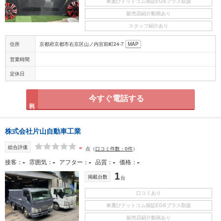
車選びドットコム保証EGSプラス取扱
販売店紹介動画あり
スタッフ紹介あり
住所
京都府京都市右京区山ノ内宮前町24-7
MAP
営業時間
定休日
今すぐ電話する
無料
株式会社片山自動車工業
-
総合評価
点
（
口コミ件数：0件
）
-
-
-
-
-
接客
雰囲気
アフター
品質
価格
1
掲載台数
台
口コミあり
車選びドットコム保証EGSプラス取扱
販売店紹介動画あり