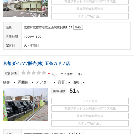
車選びドットコム保証EGSプラス取扱
販売店紹介動画あり
スタッフ紹介あり
住所
京都府京都市右京区西院東貝川町57
MAP
営業時間
1000〜1800
定休日
火・水曜日
京都ダイハツ販売(株) 五条カドノ店
-
総合評価
点
（口コミ件数：0件）
-
-
-
-
-
接客
雰囲気
アフター
品質
価格
51
掲載台数
台
口コミあり
車選びドットコム保証EGSプラス取扱
販売店紹介動画あり
スタッフ紹介あり