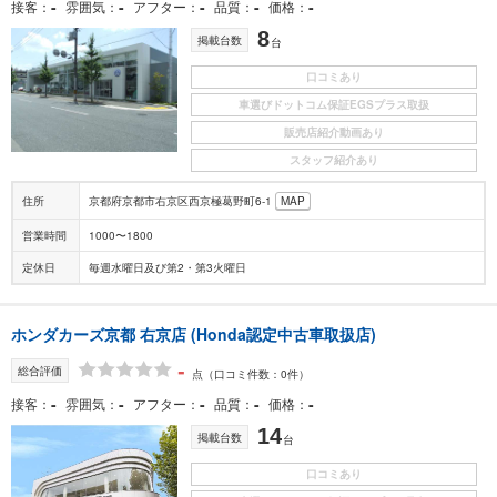
-
-
-
-
-
接客
雰囲気
アフター
品質
価格
8
掲載台数
台
口コミあり
車選びドットコム保証EGSプラス取扱
販売店紹介動画あり
スタッフ紹介あり
住所
京都府京都市右京区西京極葛野町6-1
MAP
営業時間
1000〜1800
定休日
毎週水曜日及び第2・第3火曜日
ホンダカーズ京都 右京店 (Honda認定中古車取扱店)
-
総合評価
点
（口コミ件数：0件）
-
-
-
-
-
接客
雰囲気
アフター
品質
価格
14
掲載台数
台
口コミあり