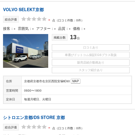
VOLVO SELEKT京都
-
総合評価
点
（口コミ件数：0件）
-
-
-
-
-
接客
雰囲気
アフター
品質
価格
13
掲載台数
台
口コミあり
車選びドットコム保証EGSプラス取扱
販売店紹介動画あり
スタッフ紹介あり
住所
京都府京都市右京区西院安塚町60
MAP
営業時間
0930〜1800
定休日
毎週月曜日、火曜日
シトロエン京都/DS STORE 京都
-
総合評価
点
（口コミ件数：0件）