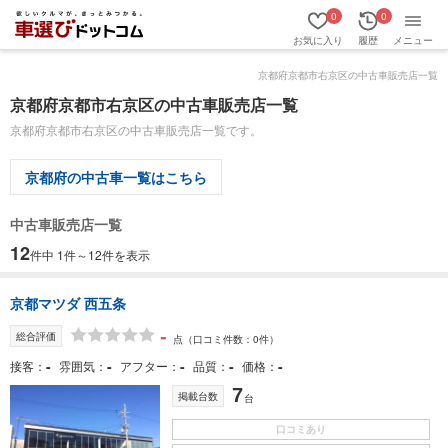
0
0
お気に入り
履歴
メニュー
京都府京都市右京区の中古車販売店一覧
京都府京都市右京区の中古車販売店一覧
京都府京都市右京区の中古車販売店一覧です。
京都府の中古車一覧はこちら
中古車販売店一覧
12
件中 1件～12件を表示
京都マツダ 西五条
-
総合評価
点
（口コミ件数：0件）
-
-
-
-
-
接客
雰囲気
アフター
品質
価格
7
掲載台数
台
口コミあり