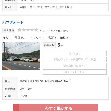
定休日
水曜日、第一火曜日、第二火曜日、第三火曜日
ハマダオート
-
総合評価
点
（
口コミ件数：0件
）
-
-
-
-
-
接客
雰囲気
アフター
品質
価格
5
掲載台数
台
口コミあり
車選びドットコム保証EGSプラス取扱
販売店紹介動画あり
スタッフ紹介あり
住所
京都府木津川市加茂町井平尾岩脇24-3
MAP
営業時間
9時～18時
定休日
不定休
今すぐ電話する
無料