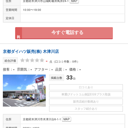
住所
京都府木津川市山城町椿井鳥井24-1
MAP
営業時間
10:00〜19:00
定休日
今すぐ電話する
無料
京都ダイハツ販売(株) 木津川店
-
総合評価
点
（口コミ件数：0件）
-
-
-
-
-
接客
雰囲気
アフター
品質
価格
33
掲載台数
台
口コミあり
車選びドットコム保証EGSプラス取扱
販売店紹介動画あり
スタッフ紹介あり
住所
京都府木津川市木津川台6-1-1
MAP
営業時間
0930〜1800