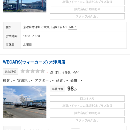
車選びドットコム保証EGSプラス取扱
販売店紹介動画あり
スタッフ紹介あり
住所
京都府木津川市木津川台6丁目1-1
MAP
営業時間
1000〜1800
定休日
水曜日
WECARS(ウィーカーズ) 木津川店
-
総合評価
点
（
口コミ件数：0件
）
-
-
-
-
-
接客
雰囲気
アフター
品質
価格
98
掲載台数
台
口コミあり
車選びドットコム保証EGSプラス取扱
販売店紹介動画あり
スタッフ紹介あり