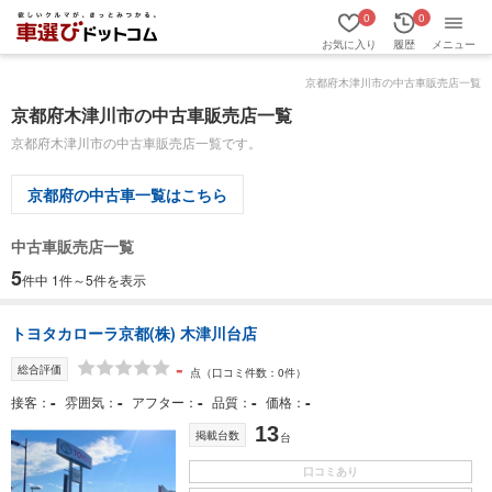
0
0
お気に入り
履歴
メニュー
京都府木津川市の中古車販売店一覧
京都府木津川市の中古車販売店一覧
京都府木津川市の中古車販売店一覧です。
京都府の中古車一覧はこちら
中古車販売店一覧
5
件中 1件～5件を表示
トヨタカローラ京都(株) 木津川台店
-
総合評価
点
（口コミ件数：0件）
-
-
-
-
-
接客
雰囲気
アフター
品質
価格
13
掲載台数
台
口コミあり