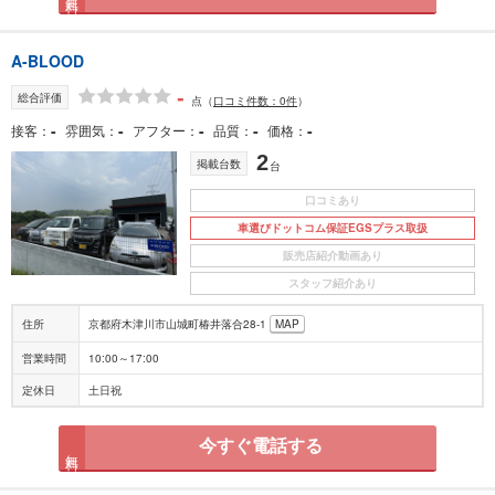
A-BLOOD
-
総合評価
点
（
口コミ件数：0件
）
-
-
-
-
-
接客
雰囲気
アフター
品質
価格
2
掲載台数
台
口コミあり
車選びドットコム保証EGSプラス取扱
販売店紹介動画あり
スタッフ紹介あり
住所
京都府木津川市山城町椿井落合28-1
MAP
営業時間
10:00～17:00
定休日
土日祝
今すぐ電話する
無料