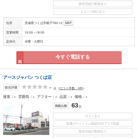
販売店紹介動画あり
スタッフ紹介あり
住所
茨城県つくば市榎戸783-12
MAP
営業時間
10:00～19:00
定休日
水曜・土曜日
今すぐ電話する
無料
アースジャパン つくば店
-
総合評価
点
（
口コミ件数：0件
）
-
-
-
-
-
接客
雰囲気
アフター
品質
価格
63
掲載台数
台
口コミあり
車選びドットコム保証EGSプラス取扱
販売店紹介動画あり