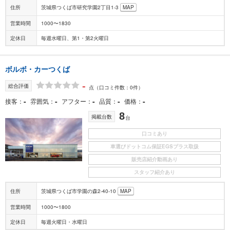
住所
茨城県つくば市研究学園2丁目1-3
MAP
営業時間
1000〜1830
定休日
毎週水曜日、第1・第2火曜日
ボルボ・カーつくば
-
総合評価
点
（口コミ件数：0件）
-
-
-
-
-
接客
雰囲気
アフター
品質
価格
8
掲載台数
台
口コミあり
車選びドットコム保証EGSプラス取扱
販売店紹介動画あり
スタッフ紹介あり
住所
茨城県つくば市学園の森2-40-10
MAP
営業時間
1000〜1800
定休日
毎週火曜日・水曜日