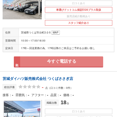
口コミあり
車選びドットコム保証EGSプラス取扱
販売店紹介動画あり
スタッフ紹介あり
住所
茨城県つくば市台町2-2-5
MAP
営業時間
10:00～17:00/18:00
定休日
17時～回送業務の為、17時以降のご来店はご予約をお願い致し
今すぐ電話する
無料
茨城ダイハツ販売株式会社 つくばささぎ店
-
総合評価
点
（口コミ件数：0件）
-
-
-
-
-
接客
雰囲気
アフター
品質
価格
18
掲載台数
台
口コミあり