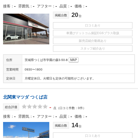
-
-
-
-
-
接客
雰囲気
アフター
品質
価格
20
掲載台数
台
口コミあり
車選びドットコム保証EGSプラス取扱
販売店紹介動画あり
スタッフ紹介あり
住所
茨城県つくば市学園の森3-50-8
MAP
営業時間
0930〜1800
定休日
月曜定休日。火曜日も定休の可能性がございます。
北関東マツダ つくば店
-
総合評価
点
（口コミ件数：0件）
-
-
-
-
-
接客
雰囲気
アフター
品質
価格
14
掲載台数
台
口コミあり