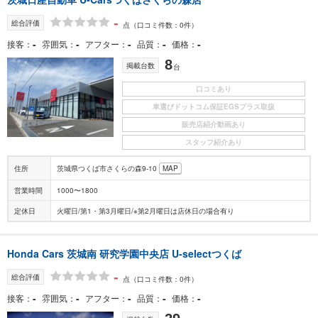
-
総合評価
点
（口コミ件数：0件）
-
-
-
-
-
接客
雰囲気
アフター
品質
価格
8
掲載台数
台
口コミあり
車選びドットコム保証EGSプラス取扱
販売店紹介動画あり
スタッフ紹介あり
住所
茨城県つくば市さくらの森9-10
MAP
営業時間
1000〜1800
定休日
火曜日/第1・第3月曜日/※第2月曜日は店休日の場合有り
Honda Cars 茨城南 研究学園中央店 U-selectつくば
-
総合評価
点
（口コミ件数：0件）
-
-
-
-
-
接客
雰囲気
アフター
品質
価格