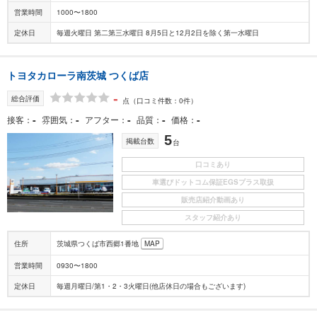
営業時間
1000〜1800
定休日
毎週火曜日 第二第三水曜日 8月5日と12月2日を除く第一水曜日
トヨタカローラ南茨城 つくば店
-
総合評価
点
（口コミ件数：0件）
-
-
-
-
-
接客
雰囲気
アフター
品質
価格
5
掲載台数
台
口コミあり
車選びドットコム保証EGSプラス取扱
販売店紹介動画あり
スタッフ紹介あり
住所
茨城県つくば市西郷1番地
MAP
営業時間
0930〜1800
定休日
毎週月曜日/第1・2・3火曜日(他店休日の場合もございます)