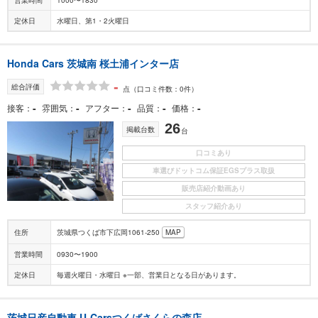
定休日
水曜日、第1・2火曜日
Honda Cars 茨城南 桜土浦インター店
-
総合評価
点
（口コミ件数：0件）
-
-
-
-
-
接客
雰囲気
アフター
品質
価格
26
掲載台数
台
口コミあり
車選びドットコム保証EGSプラス取扱
販売店紹介動画あり
スタッフ紹介あり
住所
茨城県つくば市下広岡1061-250
MAP
営業時間
0930〜1900
定休日
毎週火曜日・水曜日 ※一部、営業日となる日があります。
茨城日産自動車 U-Carsつくばさくらの森店