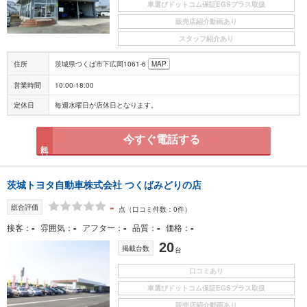
車選びドットコム保証EGSプラス取扱
販売店紹介動画あり
スタッフ紹介あり
住所
茨城県つくば市下広岡1061-6
MAP
営業時間
10:00-18:00
定休日
毎週水曜日が店休日となります。
今すぐ電話する
無料
茨城トヨタ自動車株式会社 つくばみどりの店
-
総合評価
点
（口コミ件数：0件）
-
-
-
-
-
接客
雰囲気
アフター
品質
価格
20
掲載台数
台
口コミあり
車選びドットコム保証EGSプラス取扱
販売店紹介動画あり