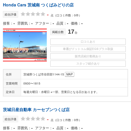
Honda Cars 茨城南 つくばみどりの店
-
総合評価
点
（口コミ件数：0件）
-
-
-
-
-
接客
雰囲気
アフター
品質
価格
17
掲載台数
台
口コミあり
車選びドットコム保証EGSプラス取扱
販売店紹介動画あり
スタッフ紹介あり
住所
茨城県つくば市谷田部1144-15
MAP
営業時間
0930〜1815
定休日
毎週火曜日・水曜日 ※一部、営業日となる日があります。
茨城日産自動車 カーセブンつくば店
-
総合評価
点
（口コミ件数：0件）
-
-
-
-
-
接客
雰囲気
アフター
品質
価格