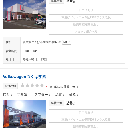
29
掲載台数
台
口コミあり
車選びドットコム保証EGSプラス取扱
販売店紹介動画あり
スタッフ紹介あり
住所
茨城県つくば市学園の森3-5-3
MAP
営業時間
0930〜1815
定休日
毎週火曜日、水曜日
Volkswagenつくば学園
-
総合評価
点
（口コミ件数：0件）
-
-
-
-
-
接客
雰囲気
アフター
品質
価格
26
掲載台数
台
口コミあり
車選びドットコム保証EGSプラス取扱
販売店紹介動画あり