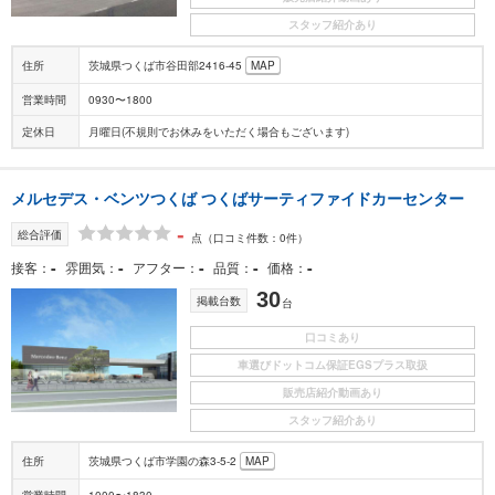
スタッフ紹介あり
住所
茨城県つくば市谷田部2416-45
MAP
営業時間
0930〜1800
定休日
月曜日(不規則でお休みをいただく場合もございます)
メルセデス・ベンツつくば つくばサーティファイドカーセンター
-
総合評価
点
（口コミ件数：0件）
-
-
-
-
-
接客
雰囲気
アフター
品質
価格
30
掲載台数
台
口コミあり
車選びドットコム保証EGSプラス取扱
販売店紹介動画あり
スタッフ紹介あり
住所
茨城県つくば市学園の森3-5-2
MAP
営業時間
1000〜1830