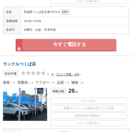
スタッフ紹介あり
住所
茨城県つくば市古来1373-3
MAP
営業時間
10:00~19:00
定休日
水曜日・お盆・年末年始
今すぐ電話する
無料
ランクルつくば店
-
総合評価
点
（
口コミ件数：0件
）
-
-
-
-
-
接客
雰囲気
アフター
品質
価格
26
掲載台数
台
口コミあり
車選びドットコム保証EGSプラス取扱
販売店紹介動画あり
スタッフ紹介あり