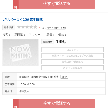
今すぐ電話する
無料
ガリバーつくば研究学園店
-
総合評価
点
（
口コミ件数：0件
）
-
-
-
-
-
接客
雰囲気
アフター
品質
価格
149
掲載台数
台
口コミあり
車選びドットコム保証EGSプラス取扱
販売店紹介動画あり
スタッフ紹介あり
住所
茨城県つくば市研究学園3丁目1番地1
MAP
営業時間
10:00〜20:00
定休日
年中無休
今すぐ電話する
無料