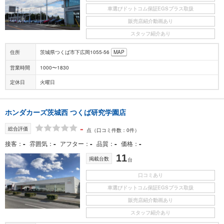
車選びドットコム保証EGSプラス取扱
販売店紹介動画あり
スタッフ紹介あり
住所
茨城県つくば市下広岡1055-56
MAP
営業時間
1000〜1830
定休日
火曜日
ホンダカーズ茨城西 つくば研究学園店
-
総合評価
点
（口コミ件数：0件）
-
-
-
-
-
接客
雰囲気
アフター
品質
価格
11
掲載台数
台
口コミあり
車選びドットコム保証EGSプラス取扱
販売店紹介動画あり
スタッフ紹介あり