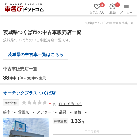
0
0
お気に入り
履歴
メニュー
茨城県つくば市の中古車販売店一覧
茨城県つくば市の中古車販売店一覧
茨城県つくば市の中古車販売店一覧です。
茨城県の中古車一覧はこちら
中古車販売店一覧
38
件中 1件～30件を表示
オーテックプラス つくば店
-
総合評価
点
（
口コミ件数：0件
）
-
-
-
-
-
接客
雰囲気
アフター
品質
価格
133
掲載台数
台
口コミあり