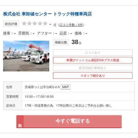
株式会社 車卸値センター トラック特種車両店
-
総合評価
点
（
口コミ件数：0件
）
-
-
-
-
-
接客
雰囲気
アフター
品質
価格
38
掲載台数
台
口コミあり
車選びドットコム保証EGSプラス取扱
販売店紹介動画あり
スタッフ紹介あり
住所
茨城県つくば市台町2-2-5
MAP
営業時間
10:00～17:00/18:00
定休日
17時～回送業務の為、17時以降のご来店はご予約をお願い致し
今すぐ電話する
無料