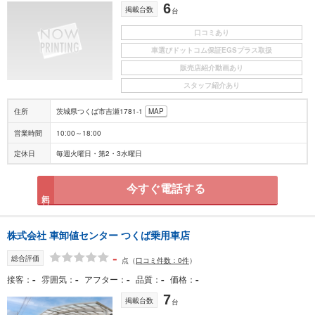
6
掲載台数
台
口コミあり
車選びドットコム保証EGSプラス取扱
販売店紹介動画あり
スタッフ紹介あり
住所
茨城県つくば市吉瀬1781-1
MAP
営業時間
10:00～18:00
定休日
毎週火曜日・第2・3水曜日
今すぐ電話する
無料
株式会社 車卸値センター つくば乗用車店
-
総合評価
点
（
口コミ件数：0件
）
-
-
-
-
-
接客
雰囲気
アフター
品質
価格
7
掲載台数
台