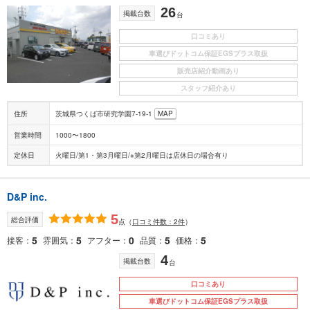
26
掲載台数
台
口コミあり
車選びドットコム保証EGSプラス取扱
販売店紹介動画あり
スタッフ紹介あり
住所
茨城県つくば市研究学園7-19-1
MAP
営業時間
1000〜1800
定休日
火曜日/第1・第3月曜日/※第2月曜日は店休日の場合有り
D&P inc.
5
総合評価
点
（
口コミ件数：2件
）
5
5
0
5
5
接客
雰囲気
アフター
品質
価格
4
掲載台数
台
口コミあり
車選びドットコム保証EGSプラス取扱