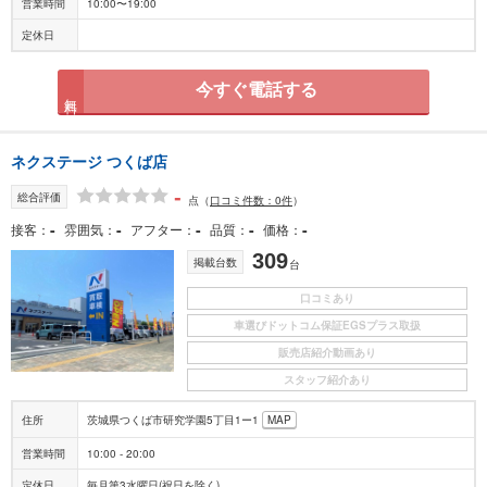
営業時間
10:00〜19:00
定休日
今すぐ電話する
無料
ネクステージ つくば店
-
総合評価
点
（
口コミ件数：0件
）
-
-
-
-
-
接客
雰囲気
アフター
品質
価格
309
掲載台数
台
口コミあり
車選びドットコム保証EGSプラス取扱
販売店紹介動画あり
スタッフ紹介あり
住所
茨城県つくば市研究学園5丁目1ー1
MAP
営業時間
10:00 - 20:00
定休日
毎月第3水曜日(祝日を除く)