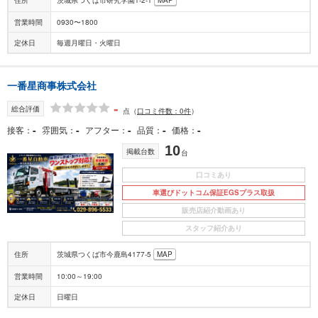
営業時間
0930〜1800
定休日
毎週月曜日・火曜日
一番星商事株式会社
-
総合評価
点
（
口コミ件数：0件
）
-
-
-
-
-
接客
雰囲気
アフター
品質
価格
10
掲載台数
台
口コミあり
車選びドットコム保証EGSプラス取扱
販売店紹介動画あり
スタッフ紹介あり
住所
茨城県つくば市今鹿島4177-5
MAP
営業時間
10:00～19:00
定休日
日曜日