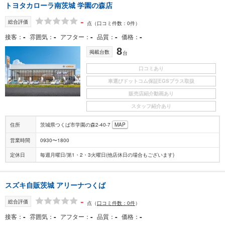
トヨタカローラ南茨城 学園の森店
-
総合評価
点
（口コミ件数：0件）
-
-
-
-
-
接客
雰囲気
アフター
品質
価格
8
掲載台数
台
口コミあり
車選びドットコム保証EGSプラス取扱
販売店紹介動画あり
スタッフ紹介あり
住所
茨城県つくば市学園の森2-40-7
MAP
営業時間
0930〜1800
定休日
毎週月曜日/第1・2・3火曜日(他店休日の場合もございます)
スズキ自販茨城 アリーナつくば
-
総合評価
点
（
口コミ件数：0件
）
-
-
-
-
-
接客
雰囲気
アフター
品質
価格