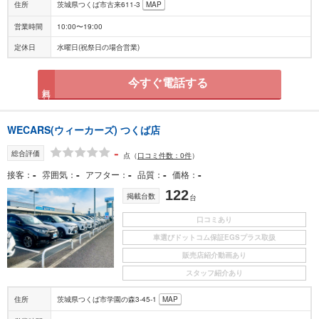
住所
茨城県つくば市古来611-3
MAP
営業時間
10:00〜19:00
定休日
水曜日(祝祭日の場合営業)
今すぐ電話する
無料
WECARS(ウィーカーズ) つくば店
-
総合評価
点
（
口コミ件数：0件
）
-
-
-
-
-
接客
雰囲気
アフター
品質
価格
122
掲載台数
台
口コミあり
車選びドットコム保証EGSプラス取扱
販売店紹介動画あり
スタッフ紹介あり
住所
茨城県つくば市学園の森3-45-1
MAP