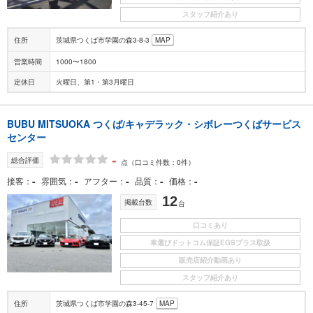
スタッフ紹介あり
住所
茨城県つくば市学園の森3-8-3
MAP
営業時間
1000〜1800
定休日
火曜日、第1・第3月曜日
BUBU MITSUOKA つくば/キャデラック・シボレーつくばサービス
センター
-
総合評価
点
（口コミ件数：0件）
-
-
-
-
-
接客
雰囲気
アフター
品質
価格
12
掲載台数
台
口コミあり
車選びドットコム保証EGSプラス取扱
販売店紹介動画あり
スタッフ紹介あり
住所
茨城県つくば市学園の森3-45-7
MAP