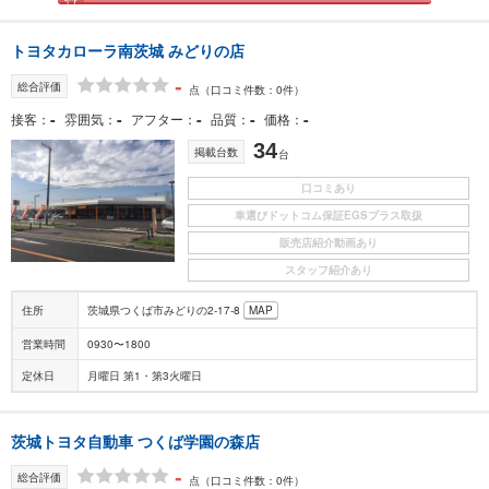
トヨタカローラ南茨城 みどりの店
-
総合評価
点
（口コミ件数：0件）
-
-
-
-
-
接客
雰囲気
アフター
品質
価格
34
掲載台数
台
口コミあり
車選びドットコム保証EGSプラス取扱
販売店紹介動画あり
スタッフ紹介あり
住所
茨城県つくば市みどりの2-17-8
MAP
営業時間
0930〜1800
定休日
月曜日 第1・第3火曜日
茨城トヨタ自動車 つくば学園の森店
-
総合評価
点
（口コミ件数：0件）