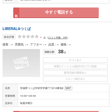
今すぐ電話する
無料
LIBERALAつくば
-
総合評価
点
（
口コミ件数：0件
）
-
-
-
-
-
接客
雰囲気
アフター
品質
価格
38
掲載台数
台
口コミあり
車選びドットコム保証EGSプラス取扱
販売店紹介動画あり
スタッフ紹介あり
住所
茨城県つくば市研究学園7丁目18番地2
MAP
営業時間
10:00〜20:00
定休日
毎週木曜日