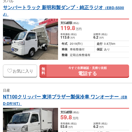
スバル
サンバートラック 新明和製ダンプ・純正ラジオ
（EBD-S500
J）
支払総額
(税込)
119
.8
万円
車両価格
(税込)
諸費用
(税込)
113
.6
6
.2
万円
万円
年式
2019
(R1)
走行
0.8万km
車検
車検整備付
保証
あり
整備
定期点検整備有
今すぐ在庫確認・見積り依頼
無
お気に入り
電話する
料
日産
NT100クリッパー 東洋ブラザー製保冷車 ワンオーナー
（EB
D-DR16T）
支払総額
(税込)
59
.8
万円
車両価格
(税込)
諸費用
(税込)
53
.6
6
.2
万円
万円