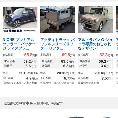
N-ONE プレミアム
アクティトラック パ
アルトラパン G ショ
ツアラー Lパッケー
ワフルシリーズリフ
コラ専用のおしゃれ
ジ ディスプレ...
ター リフタ...
なデザイン!
65.8
69.8
62.8
支払総額
支払総額
支払総額
万円
万円
万円
59.2
63.5
59.2
車両価格
車両価格
車両価格
万円
万円
万円
6.6
6.3
3.6
諸費用
諸費用
諸費用
万円
万円
万円
2013
2016
2014
年式
年式
年式
年(H.25)
年(H.28)
年(H.26)
4.9
6.7
7.5
走行距離
走行距離
走行距離
万km
万km
万km
茨城県つくばみらい市谷井田
茨城県つくばみらい市谷井田
茨城県土浦市永国
茨城県の中古車を人気車種から探す