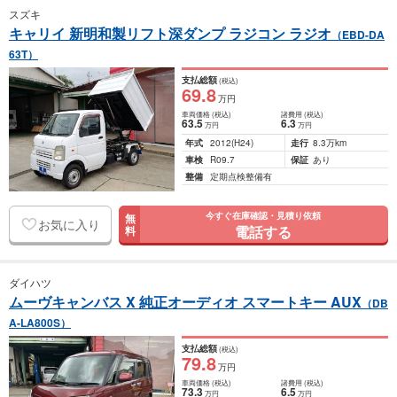
スズキ
キャリイ 新明和製リフト深ダンプ ラジコン ラジオ
（EBD-DA
63T）
支払総額
(税込)
69
.8
万円
車両価格
(税込)
諸費用
(税込)
63
.5
6
.3
万円
万円
年式
2012
(H24)
走行
8.3万km
車検
R09.7
保証
あり
整備
定期点検整備有
今すぐ在庫確認・見積り依頼
無
お気に入り
電話する
料
ダイハツ
ムーヴキャンバス X 純正オーディオ スマートキー AUX
（DB
A-LA800S）
支払総額
(税込)
79
.8
万円
車両価格
(税込)
諸費用
(税込)
73
.3
6
.5
万円
万円