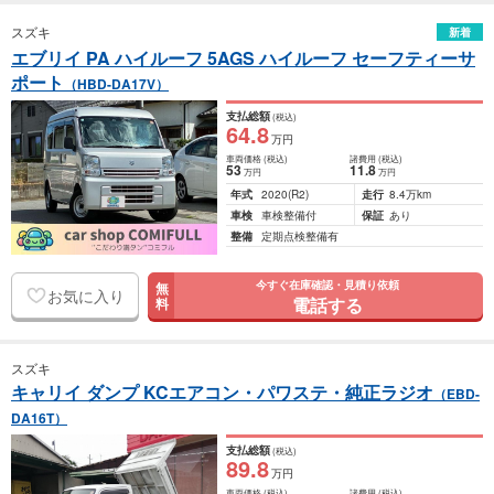
スズキ
新着
エブリイ PA ハイルーフ 5AGS ハイルーフ セーフティーサ
ポート
（HBD-DA17V）
支払総額
(税込)
64
.8
万円
車両価格
(税込)
諸費用
(税込)
53
11
.8
万円
万円
年式
2020
(R2)
走行
8.4万km
車検
車検整備付
保証
あり
整備
定期点検整備有
今すぐ在庫確認・見積り依頼
無
お気に入り
電話する
料
スズキ
キャリイ ダンプ KCエアコン・パワステ・純正ラジオ
（EBD-
DA16T）
支払総額
(税込)
89
.8
万円
車両価格
(税込)
諸費用
(税込)