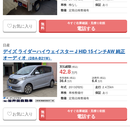
車検
検なし
保証
あり
整備
定期点検整備有
今すぐ在庫確認・見積り依頼
無
お気に入り
電話する
料
日産
デイズ ライダーハイウェイスター J HID 15インチAW 純正
オーディオ
（DBA-B21W）
支払総額
(税込)
42
.8
万円
車両価格
(税込)
諸費用
(税込)
36
.4
6
.4
万円
万円
年式
2013
(H25)
走行
2.4万km
車検
車検整備付
保証
あり
整備
定期点検整備有
今すぐ在庫確認・見積り依頼
無
お気に入り
電話する
料