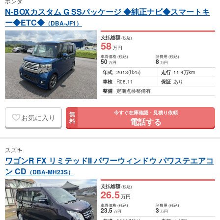
ホンダ
N-BOXカスタム G SSパッケージ ◆純正ナビ◆スマートキ
ー◆ETC◆
（DBA-JF1）
支払総額
(税込)
58
万円
車両価格
(税込)
諸費用
(税込)
50
8
万円
万円
年式
2013
(H25)
走行
11.4万km
車検
R08.11
保証
あり
整備
定期点検整備有
今すぐ在庫確認・見積り依頼
無
お気に入り
電話する
料
スズキ
ワゴンR FX リミテッドII パワーウィンドウ パワステエアコ
ン CD
（DBA-MH23S）
支払総額
(税込)
26
.5
万円
車両価格
(税込)
諸費用
(税込)
23
.5
3
万円
万円