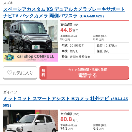
スズキ
スペーシアカスタム XS デュアルカメラブレーキサポート
ナビTV バックカメラ 両側パワスラ
（DAA-MK42S）
支払総額
(税込)
44
.8
万円
車両価格
(税込)
諸費用
(税込)
38
6
.8
万円
万円
年式
2015
(H27)
走行
10.3万km
車検
検なし
保証
あり
整備
定期点検整備有
今すぐ在庫確認・見積り依頼
無
お気に入り
電話する
料
ダイハツ
ミラトコット スマートアシスト Bカメラ 社外ナビ
（5BA-LA5
50S）
支払総額
(税込)
80
.8
万円
車両価格
(税込)
諸費用
(税込)
74
.3
6
.5
万円
万円