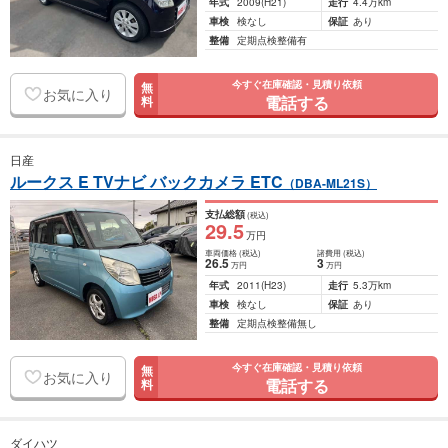
年式
2009
(H21)
走行
4.4万km
車検
検なし
保証
あり
整備
定期点検整備有
今すぐ在庫確認・見積り依頼
無
お気に入り
電話する
料
日産
ルークス E TVナビ バックカメラ ETC
（DBA-ML21S）
支払総額
(税込)
29
.5
万円
車両価格
(税込)
諸費用
(税込)
26
.5
3
万円
万円
年式
2011
(H23)
走行
5.3万km
車検
検なし
保証
あり
整備
定期点検整備無し
今すぐ在庫確認・見積り依頼
無
お気に入り
電話する
料
ダイハツ