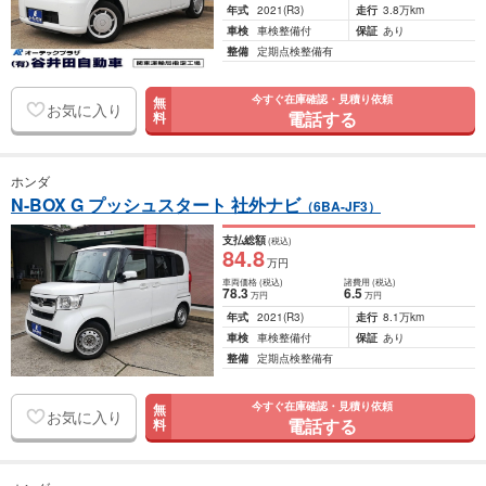
年式
2021
(R3)
走行
3.8万km
車検
車検整備付
保証
あり
整備
定期点検整備有
今すぐ在庫確認・見積り依頼
無
お気に入り
電話する
料
ホンダ
N-BOX G プッシュスタート 社外ナビ
（6BA-JF3）
支払総額
(税込)
84
.8
万円
車両価格
(税込)
諸費用
(税込)
78
.3
6
.5
万円
万円
年式
2021
(R3)
走行
8.1万km
車検
車検整備付
保証
あり
整備
定期点検整備有
今すぐ在庫確認・見積り依頼
無
お気に入り
電話する
料