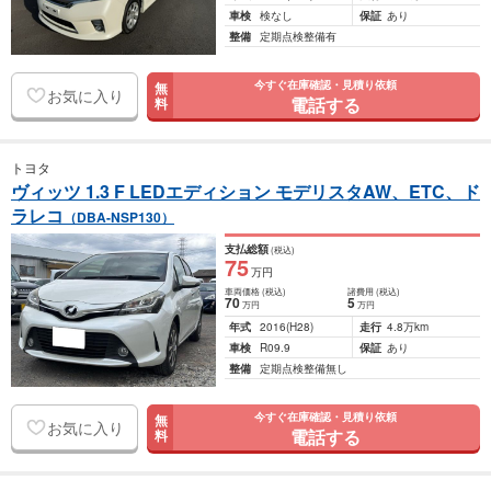
車検
検なし
保証
あり
整備
定期点検整備有
今すぐ在庫確認・見積り依頼
無
お気に入り
電話する
料
トヨタ
ヴィッツ 1.3 F LEDエディション モデリスタAW、ETC、ド
ラレコ
（DBA-NSP130）
支払総額
(税込)
75
万円
車両価格
(税込)
諸費用
(税込)
70
5
万円
万円
年式
2016
(H28)
走行
4.8万km
車検
R09.9
保証
あり
整備
定期点検整備無し
今すぐ在庫確認・見積り依頼
無
お気に入り
電話する
料