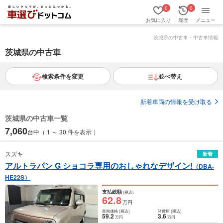
0
0
お気に入り
履歴
メニュー
茨城県
の中古車・中古車情報
茨城県の中古車
検索条件を変更
並べ替え
新着車両の情報を受け取る
茨城県の中古車一覧
7,060
台中（ 1 ～ 30 件を表示 ）
スズキ
新着
アルトラパン G ショコラ専用のおしゃれなデザイン!
（DBA-
HE22S）
支払総額
(税込)
62
.8
万円
車両価格
(税込)
諸費用
(税込)
59
.2
3
.6
万円
万円