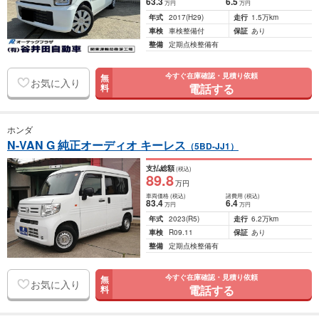
63
.3
6
.5
万円
万円
年式
2017
(H29)
走行
1.5万km
車検
車検整備付
保証
あり
整備
定期点検整備有
今すぐ在庫確認・見積り依頼
無
お気に入り
電話する
料
ホンダ
N-VAN G 純正オーディオ キーレス
（5BD-JJ1）
支払総額
(税込)
89
.8
万円
車両価格
(税込)
諸費用
(税込)
83
.4
6
.4
万円
万円
年式
2023
(R5)
走行
6.2万km
車検
R09.11
保証
あり
整備
定期点検整備有
今すぐ在庫確認・見積り依頼
無
お気に入り
電話する
料