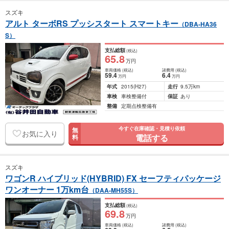
スズキ
アルト ターボRS プッシスタート スマートキー
（DBA-HA36
S）
支払総額
(税込)
65
.8
万円
車両価格
(税込)
諸費用
(税込)
59
.4
6
.4
万円
万円
年式
2015
(H27)
走行
9.5万km
車検
車検整備付
保証
あり
整備
定期点検整備有
今すぐ在庫確認・見積り依頼
無
お気に入り
電話する
料
スズキ
ワゴンR ハイブリッド(HYBRID) FX セーフティパッケージ
ワンオーナー 1万km台
（DAA-MH55S）
支払総額
(税込)
69
.8
万円
車両価格
(税込)
諸費用
(税込)