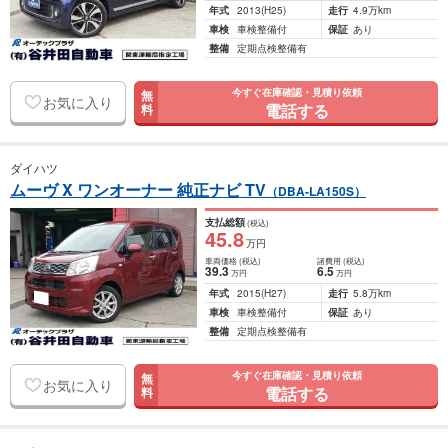
年式
2013
(H25)
走行
4.9万km
車検
車検整備付
保証
あり
整備
定期点検整備有
今すぐ在庫確認・見積り依頼
無
お気に入り
電話する
料
ダイハツ
ムーヴ X ワンオーナー 純正ナビ TV
（DBA-LA150S）
支払総額
(税込)
45
.8
万円
車両価格
(税込)
諸費用
(税込)
39
.3
6
.5
万円
万円
年式
2015
(H27)
走行
5.8万km
車検
車検整備付
保証
あり
整備
定期点検整備有
今すぐ在庫確認・見積り依頼
無
お気に入り
電話する
料