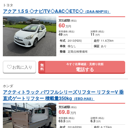
トヨタ
アクア 1.5 S ◇ナビ/TV◇AAC◇ETC◇
（DAA-NHP10）
支払総額
(税込)
60
万円
車両価格
(税込)
諸費用
(税込)
49
11
万円
万円
年式
2013
(H25)
走行
11.6万km
車検
検なし
保証
あり
整備
定期点検整備有
今すぐ在庫確認・見積り依頼
無
お気に入り
電話する
料
ホンダ
アクティトラック パワフルシリーズリフター リフターV 垂
直式ゲートリフター 積載量350kg
（EBD-HA8）
支払総額
(税込)
69
.8
万円
車両価格
(税込)
諸費用
(税込)
63
.5
6
.3
万円
万円
年式
2016
(H28)
走行
6.7万km