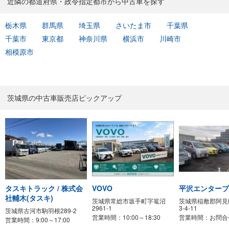
近隣の都道府県・政令指定都市から中古車を探す
栃木県
群馬県
埼玉県
さいたま市
千葉県
千葉市
東京都
神奈川県
横浜市
川崎市
相模原市
茨城県の中古車販売店ピックアップ
タスキトラック / 株式会
VOVO
平沢エンタープ
社輔木(タスキ)
茨城県常総市坂手町字篭沼
茨城県稲敷郡阿見
2961-1
3-4-11
茨城県古河市駒羽根289-2
営業時間：10:00～18:30
営業時間：お問合
営業時間：9:00～17:00