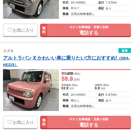
年式
2014
(H26)
走行
7.5万km
車検
R10.7
保証
あり
整備
定期点検整備無し
今すぐ在庫確認・見積り依頼
無
お気に入り
電話する
料
スズキ
新着
アルトラパン X かわいい車に乗りたい!方におすすめ!
（DBA-
HE22S）
支払総額
(税込)
59
.8
万円
車両価格
(税込)
諸費用
(税込)
52
.9
6
.9
万円
万円
年式
2013
(H25)
走行
5.8万km
車検
検なし
保証
あり
整備
定期点検整備無し
今すぐ在庫確認・見積り依頼
無
お気に入り
電話する
料