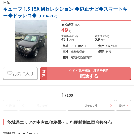
日産
キューブ 1.5 15X Mセレクション ◆純正ナビ◆スマートキ
ー◆ドラレコ◆
（DBA-Z12）
支払総額
(税込)
49
万円
車両価格
(税込)
諸費用
(税込)
43
.1
5
.9
万円
万円
年式
2011
(H23)
走行
6.5万km
車検
車検整備付
保証
あり
整備
定期点検整備有
今すぐ在庫確認・見積り依頼
無
お気に入り
電話する
料
1
/ 236
最初
前の30件
次の30件
最後
茨城県エリアの中古車価格帯・走行距離別車両台数分布
更新日 2026/08/10