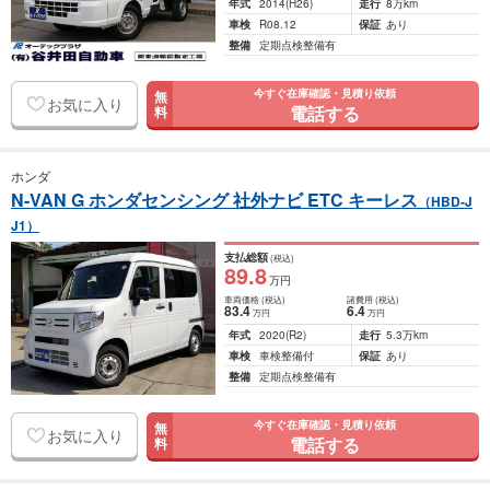
年式
2014
(H26)
走行
8万km
車検
R08.12
保証
あり
整備
定期点検整備有
今すぐ在庫確認・見積り依頼
無
お気に入り
電話する
料
ホンダ
N-VAN G ホンダセンシング 社外ナビ ETC キーレス
（HBD-J
J1）
支払総額
(税込)
89
.8
万円
車両価格
(税込)
諸費用
(税込)
83
.4
6
.4
万円
万円
年式
2020
(R2)
走行
5.3万km
車検
車検整備付
保証
あり
整備
定期点検整備有
今すぐ在庫確認・見積り依頼
無
お気に入り
電話する
料