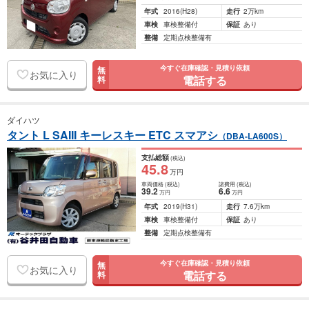
年式
2016
(H28)
走行
2万km
車検
車検整備付
保証
あり
整備
定期点検整備有
今すぐ在庫確認・見積り依頼
無
お気に入り
電話する
料
ダイハツ
タント L SAIII キーレスキー ETC スマアシ
（DBA-LA600S）
支払総額
(税込)
45
.8
万円
車両価格
(税込)
諸費用
(税込)
39
.2
6
.6
万円
万円
年式
2019
(H31)
走行
7.6万km
車検
車検整備付
保証
あり
整備
定期点検整備有
今すぐ在庫確認・見積り依頼
無
お気に入り
電話する
料