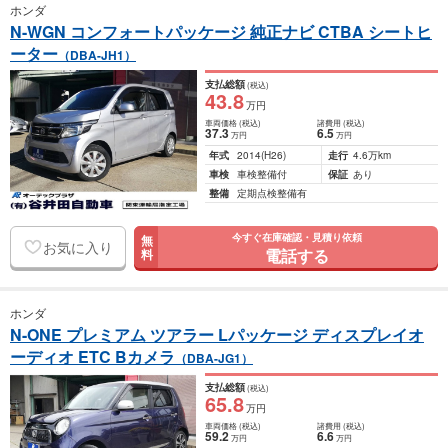
ホンダ
N-WGN コンフォートパッケージ 純正ナビ CTBA シートヒ
ーター
（DBA-JH1）
支払総額
(税込)
43
.8
万円
車両価格
(税込)
諸費用
(税込)
37
.3
6
.5
万円
万円
年式
2014
(H26)
走行
4.6万km
車検
車検整備付
保証
あり
整備
定期点検整備有
今すぐ在庫確認・見積り依頼
無
お気に入り
電話する
料
ホンダ
N-ONE プレミアム ツアラー Lパッケージ ディスプレイオ
ーディオ ETC Bカメラ
（DBA-JG1）
支払総額
(税込)
65
.8
万円
車両価格
(税込)
諸費用
(税込)
59
.2
6
.6
万円
万円