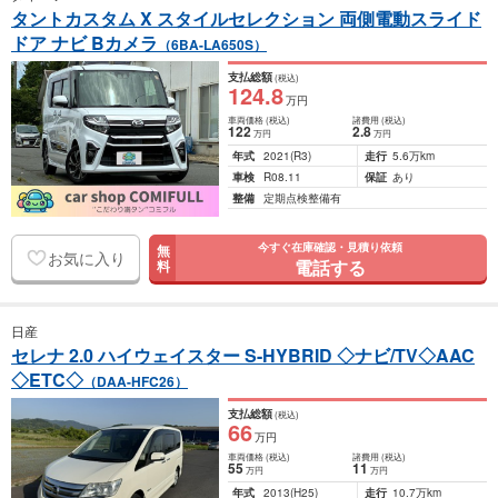
タントカスタム X スタイルセレクション 両側電動スライド
ドア ナビ Bカメラ
（6BA-LA650S）
支払総額
(税込)
124
.8
万円
車両価格
(税込)
諸費用
(税込)
122
2
.8
万円
万円
年式
2021
(R3)
走行
5.6万km
車検
R08.11
保証
あり
整備
定期点検整備有
今すぐ在庫確認・見積り依頼
無
お気に入り
電話する
料
日産
セレナ 2.0 ハイウェイスター S-HYBRID ◇ナビ/TV◇AAC
◇ETC◇
（DAA-HFC26）
支払総額
(税込)
66
万円
車両価格
(税込)
諸費用
(税込)
55
11
万円
万円
年式
2013
(H25)
走行
10.7万km