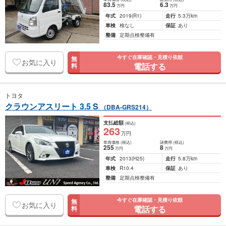
83
.5
6
.3
万円
万円
年式
2019
(R1)
走行
5.3万km
車検
検なし
保証
あり
整備
定期点検整備有
今すぐ在庫確認・見積り依頼
無
お気に入り
電話する
料
トヨタ
クラウンアスリート 3.5 S
（DBA-GRS214）
支払総額
(税込)
263
万円
車両価格
(税込)
諸費用
(税込)
255
8
万円
万円
年式
2013
(H25)
走行
5.8万km
車検
R10.4
保証
あり
整備
定期点検整備有
今すぐ在庫確認・見積り依頼
無
お気に入り
電話する
料