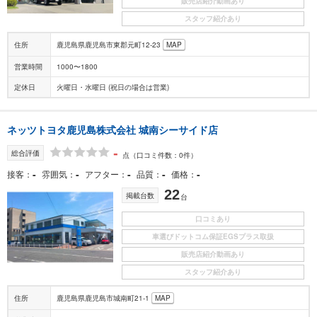
販売店紹介動画あり
スタッフ紹介あり
住所
鹿児島県鹿児島市東郡元町12-23
MAP
営業時間
1000〜1800
定休日
火曜日・水曜日 (祝日の場合は営業)
ネッツトヨタ鹿児島株式会社 城南シーサイド店
-
総合評価
点
（口コミ件数：0件）
-
-
-
-
-
接客
雰囲気
アフター
品質
価格
22
掲載台数
台
口コミあり
車選びドットコム保証EGSプラス取扱
販売店紹介動画あり
スタッフ紹介あり
住所
鹿児島県鹿児島市城南町21-1
MAP