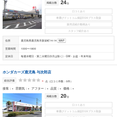
24
掲載台数
台
口コミあり
車選びドットコム保証EGSプラス取扱
販売店紹介動画あり
スタッフ紹介あり
住所
鹿児島県鹿児島市新栄町14-14
MAP
営業時間
1000〜1800
定休日
毎週水曜日・第二火曜日(5月は除く)・GW・お盆・年末年始
ホンダカーズ鹿児島 与次郎店
-
総合評価
点
（口コミ件数：0件）
-
-
-
-
-
接客
雰囲気
アフター
品質
価格
20
掲載台数
台
口コミあり
車選びドットコム保証EGSプラス取扱