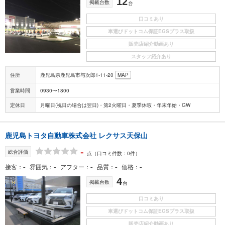
12
掲載台数
台
口コミあり
車選びドットコム保証EGSプラス取扱
販売店紹介動画あり
スタッフ紹介あり
住所
鹿児島県鹿児島市与次郎1-11-20
MAP
営業時間
0930〜1800
定休日
月曜日(祝日の場合は翌日)・第2火曜日・夏季休暇・年末年始・GW
鹿児島トヨタ自動車株式会社 レクサス天保山
-
総合評価
点
（口コミ件数：0件）
-
-
-
-
-
接客
雰囲気
アフター
品質
価格
4
掲載台数
台
口コミあり
車選びドットコム保証EGSプラス取扱
販売店紹介動画あり