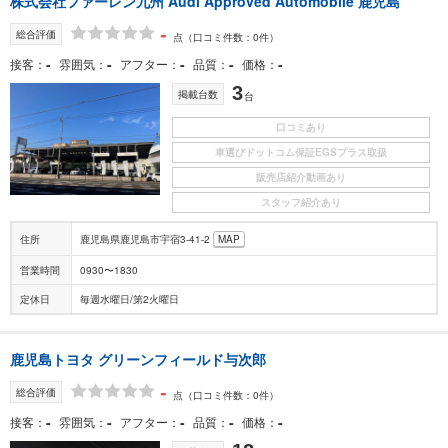
株式会社ファーレン九州 Audi Approved Automobile 鹿児島
-
総合評価
点
（口コミ件数：0件）
-
-
-
-
-
接客
雰囲気
アフター
品質
価格
3
掲載台数
台
口コミあり
車選びドットコム保証EGSプラス取扱
販売店紹介動画あり
スタッフ紹介あり
住所
鹿児島県鹿児島市宇宿3-41-2
MAP
営業時間
0930〜1830
定休日
毎週水曜日/第2火曜日
鹿児島トヨタ グリーンフィールド与次郎
-
総合評価
点
（口コミ件数：0件）
-
-
-
-
-
接客
雰囲気
アフター
品質
価格