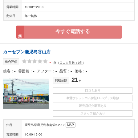
営業時間
10:00〜20:00
定休日
年中無休
今すぐ電話する
無料
カーセブン鹿児島谷山店
-
総合評価
点
（
口コミ件数：0件
）
-
-
-
-
-
接客
雰囲気
アフター
品質
価格
21
掲載台数
台
口コミあり
車選びドットコム保証EGSプラス取扱
販売店紹介動画あり
スタッフ紹介あり
住所
鹿児島県鹿児島市南栄6-2-12
MAP
営業時間
10:00-19:00