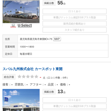
55
掲載台数
台
口コミあり
車選びドットコム保証EGSプラス取扱
販売店紹介動画あり
スタッフ紹介あり
住所
鹿児島県鹿児島市東開町4-75
MAP
営業時間
1000〜1800
定休日
毎週水曜日
スバル九州株式会社 カースポット東開
-
総合評価
点
（口コミ件数：0件）
-
-
-
-
-
接客
雰囲気
アフター
品質
価格
13
掲載台数
台
口コミあり
車選びドットコム保証EGSプラス取扱