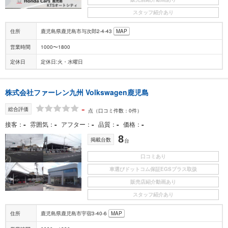
スタッフ紹介あり
住所
鹿児島県鹿児島市与次郎2-4-43
MAP
営業時間
1000〜1800
定休日
定休日:火・水曜日
株式会社ファーレン九州 Volkswagen鹿児島
-
総合評価
点
（口コミ件数：0件）
-
-
-
-
-
接客
雰囲気
アフター
品質
価格
8
掲載台数
台
口コミあり
車選びドットコム保証EGSプラス取扱
販売店紹介動画あり
スタッフ紹介あり
住所
鹿児島県鹿児島市宇宿3-40-6
MAP