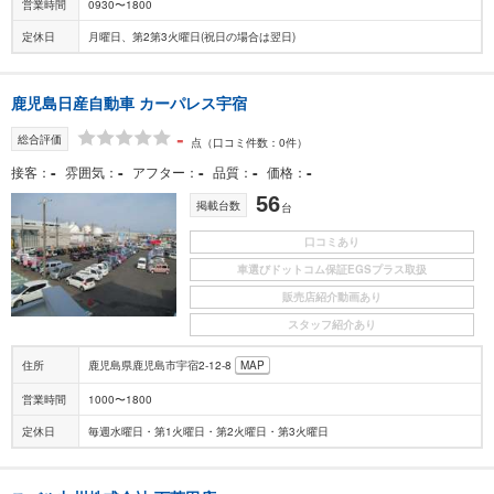
営業時間
0930〜1800
定休日
月曜日、第2第3火曜日(祝日の場合は翌日)
鹿児島日産自動車 カーパレス宇宿
-
総合評価
点
（口コミ件数：0件）
-
-
-
-
-
接客
雰囲気
アフター
品質
価格
56
掲載台数
台
口コミあり
車選びドットコム保証EGSプラス取扱
販売店紹介動画あり
スタッフ紹介あり
住所
鹿児島県鹿児島市宇宿2-12-8
MAP
営業時間
1000〜1800
定休日
毎週水曜日・第1火曜日・第2火曜日・第3火曜日