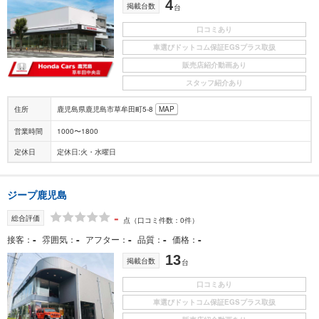
4
掲載台数
台
口コミあり
車選びドットコム保証EGSプラス取扱
販売店紹介動画あり
スタッフ紹介あり
住所
鹿児島県鹿児島市草牟田町5-8
MAP
営業時間
1000〜1800
定休日
定休日:火・水曜日
ジープ鹿児島
-
総合評価
点
（口コミ件数：0件）
-
-
-
-
-
接客
雰囲気
アフター
品質
価格
13
掲載台数
台
口コミあり
車選びドットコム保証EGSプラス取扱