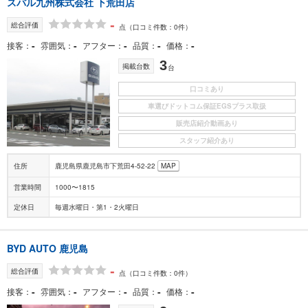
スバル九州株式会社 下荒田店
-
総合評価
点
（口コミ件数：0件）
-
-
-
-
-
接客
雰囲気
アフター
品質
価格
3
掲載台数
台
口コミあり
車選びドットコム保証EGSプラス取扱
販売店紹介動画あり
スタッフ紹介あり
住所
鹿児島県鹿児島市下荒田4-52-22
MAP
営業時間
1000〜1815
定休日
毎週水曜日・第1・2火曜日
BYD AUTO 鹿児島
-
総合評価
点
（口コミ件数：0件）
-
-
-
-
-
接客
雰囲気
アフター
品質
価格