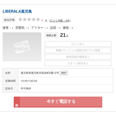
LIBERALA鹿児島
-
総合評価
点
（
口コミ件数：0件
）
-
-
-
-
-
接客
雰囲気
アフター
品質
価格
21
掲載台数
台
口コミあり
車選びドットコム保証EGSプラス取扱
販売店紹介動画あり
スタッフ紹介あり
住所
鹿児島県鹿児島市新栄町8番12号
MAP
営業時間
10:00〜20:00
定休日
年中無休
今すぐ電話する
無料