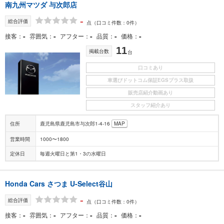
南九州マツダ 与次郎店
-
総合評価
点
（口コミ件数：0件）
-
-
-
-
-
接客
雰囲気
アフター
品質
価格
11
掲載台数
台
口コミあり
車選びドットコム保証EGSプラス取扱
販売店紹介動画あり
スタッフ紹介あり
住所
鹿児島県鹿児島市与次郎1-4-16
MAP
営業時間
1000〜1800
定休日
毎週火曜日と第1・3の水曜日
Honda Cars さつま U-Select谷山
-
総合評価
点
（口コミ件数：0件）
-
-
-
-
-
接客
雰囲気
アフター
品質
価格