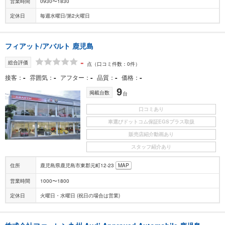
営業時間
0930〜1830
定休日
毎週水曜日/第2火曜日
フィアット/アバルト 鹿児島
-
総合評価
点
（口コミ件数：0件）
-
-
-
-
-
接客
雰囲気
アフター
品質
価格
9
掲載台数
台
口コミあり
車選びドットコム保証EGSプラス取扱
販売店紹介動画あり
スタッフ紹介あり
住所
鹿児島県鹿児島市東郡元町12-23
MAP
営業時間
1000〜1800
定休日
火曜日・水曜日 (祝日の場合は営業)