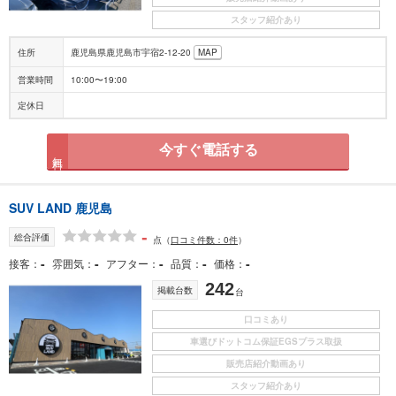
スタッフ紹介あり
住所
鹿児島県鹿児島市宇宿2-12-20
MAP
営業時間
10:00〜19:00
定休日
今すぐ電話する
無料
SUV LAND 鹿児島
-
総合評価
点
（
口コミ件数：0件
）
-
-
-
-
-
接客
雰囲気
アフター
品質
価格
242
掲載台数
台
口コミあり
車選びドットコム保証EGSプラス取扱
販売店紹介動画あり
スタッフ紹介あり