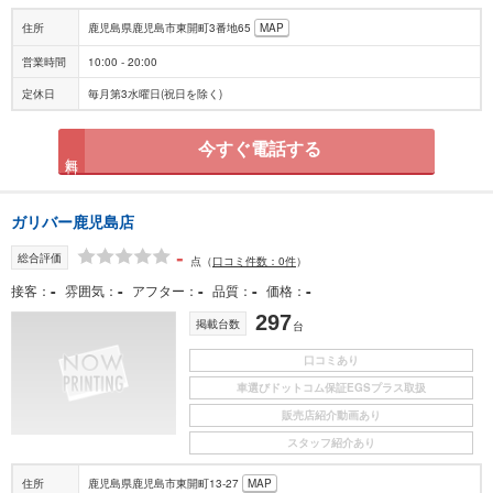
住所
鹿児島県鹿児島市東開町3番地65
MAP
営業時間
10:00 - 20:00
定休日
毎月第3水曜日(祝日を除く)
今すぐ電話する
無料
ガリバー鹿児島店
-
総合評価
点
（
口コミ件数：0件
）
-
-
-
-
-
接客
雰囲気
アフター
品質
価格
297
掲載台数
台
口コミあり
車選びドットコム保証EGSプラス取扱
販売店紹介動画あり
スタッフ紹介あり
住所
鹿児島県鹿児島市東開町13-27
MAP