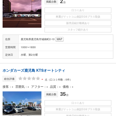
2
掲載台数
台
口コミあり
車選びドットコム保証EGSプラス取扱
販売店紹介動画あり
スタッフ紹介あり
住所
鹿児島県鹿児島市城南町2-10
MAP
営業時間
1000〜1830
定休日
水曜、第2火曜
ホンダカーズ鹿児島 KTSオートシティ
-
総合評価
点
（口コミ件数：0件）
-
-
-
-
-
接客
雰囲気
アフター
品質
価格
35
掲載台数
台
口コミあり
車選びドットコム保証EGSプラス取扱
販売店紹介動画あり