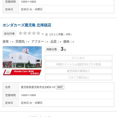
営業時間
1000〜1800
定休日
定休日:火・水曜日
ホンダカーズ鹿児島 北埠頭店
-
総合評価
点
（口コミ件数：0件）
-
-
-
-
-
接客
雰囲気
アフター
品質
価格
3
掲載台数
台
口コミあり
車選びドットコム保証EGSプラス取扱
販売店紹介動画あり
スタッフ紹介あり
住所
鹿児島県鹿児島市住吉町6-10
MAP
営業時間
1000〜1800
定休日
定休日:火・水曜日