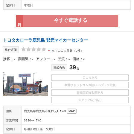
定休日
水曜日
今すぐ電話する
無料
トヨタカローラ鹿児島 郡元マイカーセンター
-
総合評価
点
（口コミ件数：0件）
-
-
-
-
-
接客
雰囲気
アフター
品質
価格
39
掲載台数
台
口コミあり
車選びドットコム保証EGSプラス取扱
販売店紹介動画あり
スタッフ紹介あり
住所
鹿児島県鹿児島市東郡元町17-3
MAP
営業時間
0930〜1740
定休日
毎週月曜日 第一火曜日