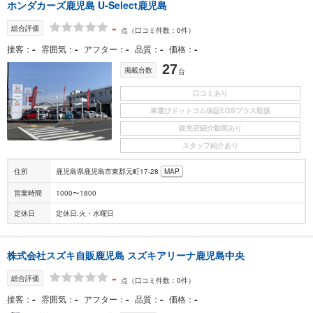
ホンダカーズ鹿児島 U-Select鹿児島
-
総合評価
点
（口コミ件数：0件）
-
-
-
-
-
接客
雰囲気
アフター
品質
価格
27
掲載台数
台
口コミあり
車選びドットコム保証EGSプラス取扱
販売店紹介動画あり
スタッフ紹介あり
住所
鹿児島県鹿児島市東郡元町17-28
MAP
営業時間
1000〜1800
定休日
定休日:火・水曜日
株式会社スズキ自販鹿児島 スズキアリーナ鹿児島中央
-
総合評価
点
（口コミ件数：0件）
-
-
-
-
-
接客
雰囲気
アフター
品質
価格