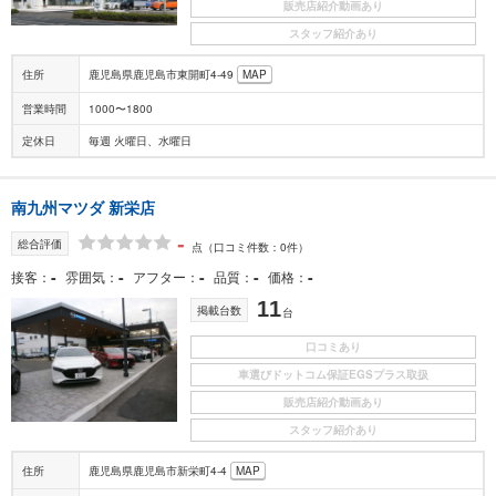
販売店紹介動画あり
スタッフ紹介あり
住所
鹿児島県鹿児島市東開町4-49
MAP
営業時間
1000〜1800
定休日
毎週 火曜日、水曜日
南九州マツダ 新栄店
-
総合評価
点
（口コミ件数：0件）
-
-
-
-
-
接客
雰囲気
アフター
品質
価格
11
掲載台数
台
口コミあり
車選びドットコム保証EGSプラス取扱
販売店紹介動画あり
スタッフ紹介あり
住所
鹿児島県鹿児島市新栄町4-4
MAP