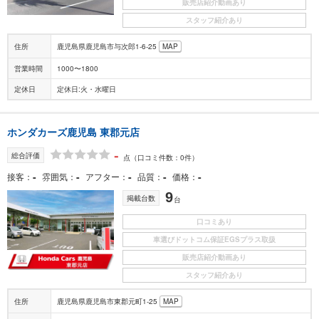
販売店紹介動画あり
スタッフ紹介あり
住所
鹿児島県鹿児島市与次郎1-6-25
MAP
営業時間
1000〜1800
定休日
定休日:火・水曜日
ホンダカーズ鹿児島 東郡元店
-
総合評価
点
（口コミ件数：0件）
-
-
-
-
-
接客
雰囲気
アフター
品質
価格
9
掲載台数
台
口コミあり
車選びドットコム保証EGSプラス取扱
販売店紹介動画あり
スタッフ紹介あり
住所
鹿児島県鹿児島市東郡元町1-25
MAP