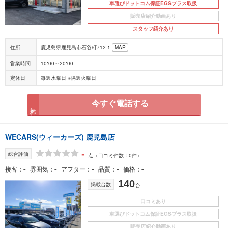
車選びドットコム保証EGSプラス取扱
販売店紹介動画あり
スタッフ紹介あり
住所
鹿児島県鹿児島市石谷町712-1
MAP
営業時間
10:00～20:00
定休日
毎週水曜日 ※隔週火曜日
今すぐ電話する
無料
WECARS(ウィーカーズ) 鹿児島店
-
総合評価
点
（
口コミ件数：0件
）
-
-
-
-
-
接客
雰囲気
アフター
品質
価格
140
掲載台数
台
口コミあり
車選びドットコム保証EGSプラス取扱
販売店紹介動画あり