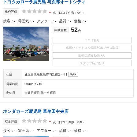
トヨタカローラ鹿児島 与次郎オートシティ
-
総合評価
点
（口コミ件数：0件）
-
-
-
-
-
接客
雰囲気
アフター
品質
価格
52
掲載台数
台
口コミあり
車選びドットコム保証EGSプラス取扱
販売店紹介動画あり
スタッフ紹介あり
住所
鹿児島県鹿児島市与次郎2-4-43
MAP
営業時間
0930〜1740
定休日
毎週月曜日 第一火曜日
ホンダカーズ鹿児島 草牟田中央店
-
総合評価
点
（口コミ件数：0件）
-
-
-
-
-
接客
雰囲気
アフター
品質
価格