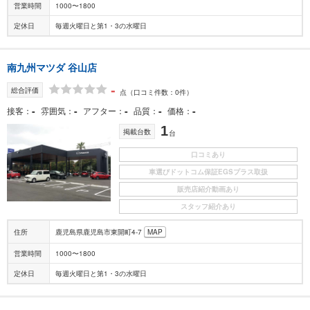
営業時間
1000〜1800
定休日
毎週火曜日と第1・3の水曜日
南九州マツダ 谷山店
-
総合評価
点
（口コミ件数：0件）
-
-
-
-
-
接客
雰囲気
アフター
品質
価格
1
掲載台数
台
口コミあり
車選びドットコム保証EGSプラス取扱
販売店紹介動画あり
スタッフ紹介あり
住所
鹿児島県鹿児島市東開町4-7
MAP
営業時間
1000〜1800
定休日
毎週火曜日と第1・3の水曜日