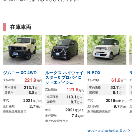
在庫車両
ジムニー XC 4WD
ルークス ハイウェイ
N-BOX
スターX プロパイロ
221.9
61.8
支払総額
支払総額
万円
万円
ットエディシ...
213.1
53.7
車両価格
車両価格
万円
万円
121.8
支払総額
万円
8.8
8.1
諸費用
諸費用
万円
万円
113.1
車両価格
万円
2021
2016
年式
年式
年(R.3)
8.7
年(H.28)
諸費用
万円
2.7
9.7
走行距離
走行距離
万km
万km
2021
年式
年(R.3)
鹿児島県鹿児島市
鹿児島県鹿児島市
7.4
走行距離
万km
鹿児島県鹿児島市
すべての在庫情報を見る