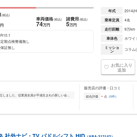
年式
2014
(H
額
(税込)
車両価格
諸費用
(税込)
(税込)
乗車定員
4名
74
5
万円
万円
円
走行距離
9万km
R10.1
車体色
ホワイ
定期点検整備無し
保証無し
ミッショ
コラム(
ン
お気に入り
追加
販売店の評価・口コミ
-
合同会社ねころくです!2025年8月に設立しました、従業員全員が平成生まれの新しい会社です!無駄な経費をかけずに良質な物を販売することをモットーとしているため、同じ...
総合評価
点（
0件
）
 社外ナビ・TV パドルシフト HID
（ABA-312142）