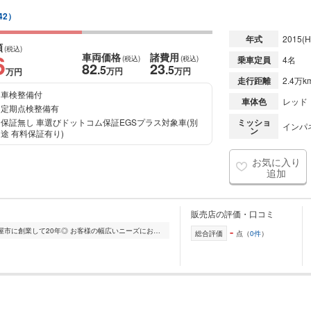
42）
年式
2015
(H
額
(税込)
6
車両価格
諸費用
(税込)
(税込)
乗車定員
4名
82
23
.5
.5
万円
万円
万円
走行距離
2.4万k
車検整備付
車体色
レッド
定期点検整備有
保証無し 車選びドットコム保証EGSプラス対象車(別
ミッショ
インパ
ン
途 有料保証有り)
お気に入り
追加
販売店の評価・口コミ
-
◎当社中部自動車販売は愛知県北名古屋市に創業して20年◎ お客様の幅広いニーズにお応えできるよう、様々な車を取り扱っております!! 車のご購入を考えられている方は是...
総合評価
点（
0件
）