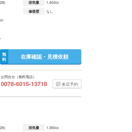
28)
排気量
1,400cc
修復歴
なし
km
T
無
在庫確認・見積依頼
料
お問合せ（無料電話）
0078-6015-13718
来店予約
26)
排気量
1,360cc