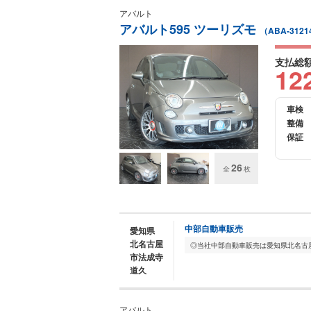
アバルト
アバルト595 ツーリズモ
（ABA-3121
支払総
12
車検
整備
保証
26
全
枚
中部自動車販売
愛知県
北名古屋
市法成寺
道久
アバルト