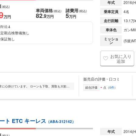
年式
2016
(H
額
(税込)
車両価格
諸費用
9
(税込)
(税込)
乗車定員
4名
82
5
.9
万円
万円
万円
走行距離
13.1万
R10.4
車体色
ガンMII
定期点検整備無し
保証無し
ミッショ
(5速)M
ン
お気に入り
追加
販売店の評価・口コミ
-
リーズナブルでレアな車輌の仕入れを常に心掛けています。 ローンも下取、買取も大歓迎です。 お気軽にお問い合わせください! ■取り扱い 欧州車から国産車まで! 特にボ...
総合評価
点（
0件
）
ート ETC キーレス
（ABA-312142）
年式
2014
(H
額
(税込)