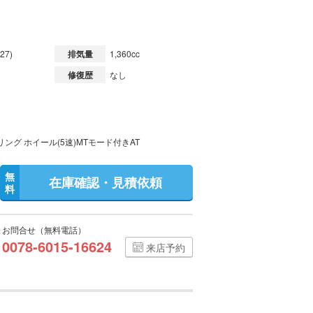
27)
排気量
1,360cc
修復歴
なし
ング ホイール(5速)MTモード付きAT
無
在庫確認・見積依頼
料
お問合せ（無料電話）
0078-6015-16624
来店予約