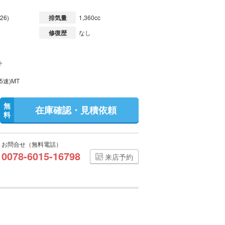
26)
排気量
1,360cc
修復歴
なし
ト
5速)MT
無
在庫確認・見積依頼
料
お問合せ（無料電話）
0078-6015-16798
来店予約