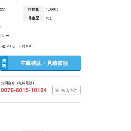
25)
排気量
1,360cc
修復歴
なし
m
グレー
5速)MTモード付きAT
無
在庫確認・見積依頼
料
お問合せ（無料電話）
0078-6015-10184
来店予約