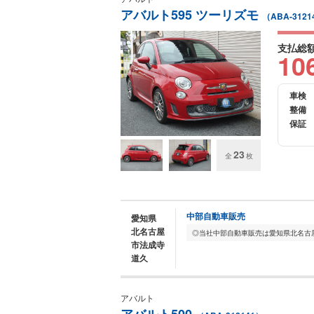
アバルト595 ツーリズモ
（ABA-3121
支払総
10
車検
整備
保証
23
全
枚
中部自動車販売
愛知県
北名古屋
市法成寺
道久
アバルト