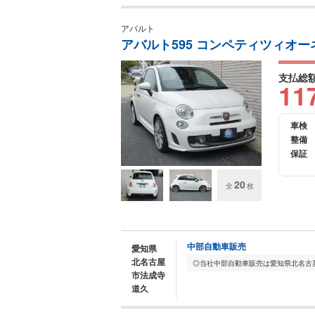
アバルト
アバルト595 コンペティツィオー
支払総
11
車検
整備
保証
20
全
枚
中部自動車販売
愛知県
北名古屋
市法成寺
道久