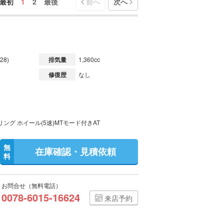
最初
1
2
最後
前へ
次へ
28)
排気量
1,360cc
修復歴
なし
ング ホイール(5速)MTモード付きAT
無
在庫確認・見積依頼
料
お問合せ（無料電話）
0078-6015-16624
来店予約