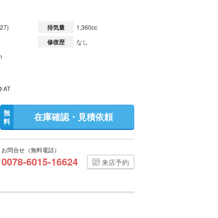
27)
排気量
1,360cc
修復歴
なし
m
ネAT
無
在庫確認・見積依頼
料
お問合せ（無料電話）
0078-6015-16624
来店予約