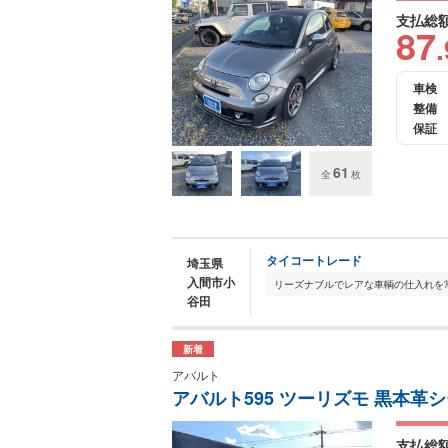
支払総
87
.
車検
整備
保証
61
全
枚
タイコートレード
埼玉県
入間市小
谷田
新着
アバルト
アバルト595 ツーリズモ 黒本革シ
支払総