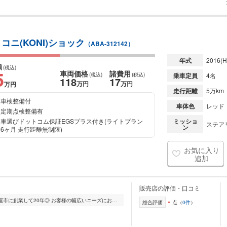
コニ(KONI)ショック
（ABA-312142）
年式
2016
(H
額
(税込)
5
車両価格
諸費用
(税込)
(税込)
乗車定員
4名
118
17
万円
万円
万円
走行距離
5万km
車検整備付
車体色
レッド
定期点検整備有
車選びドットコム保証EGSプラス付き(ライトプラン
ミッショ
ステアリ
ン
6ヶ月 走行距離無制限)
お気に入り
追加
販売店の評価・口コミ
-
◎当社中部自動車販売は愛知県北名古屋市に創業して20年◎ お客様の幅広いニーズにお応えできるよう、様々な車を取り扱っております!! 車のご購入を考えられている方は是...
総合評価
点（
0件
）