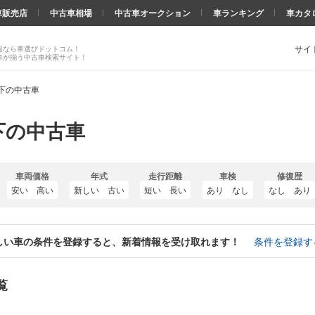
車販売店
中古車相場
中古車オークション
車ランキング
車カタ
サイ
報なら車選びドットコム！
車が揃う中古車検索サイト！
以下の中古車
下の中古車
車両価格
年式
走行距離
車検
修復歴
安い
高い
新しい
古い
短い
長い
あり
なし
なし
あり
しい車の条件を登録すると、新着情報を受け取れます！
条件を登録す
覧