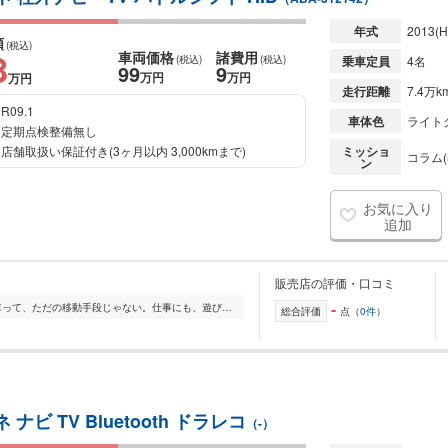
年式
2013
(H
額
(税込)
8
車両価格
諸費用
(税込)
(税込)
乗車定員
4名
99
9
万円
万円
万円
走行距離
7.4万k
R09.1
車体色
ライト
定期点検整備無し
店舗取扱い保証付き(3ヶ月以内 3,000kmまで)
ミッショ
コラム(
ン
お気に入り
追加
販売店の評価・口コミ
-
■WISH STYLE is...「頼れる車屋」■ 車って、ただの移動手段じゃない。仕事にも、遊びにも、日常にも。 だからこそ、「信頼できて、気軽に頼れる場所」があった方がいい...
総合評価
点（
0件
）
ビ TV Bluetooth ドラレコ
（-）