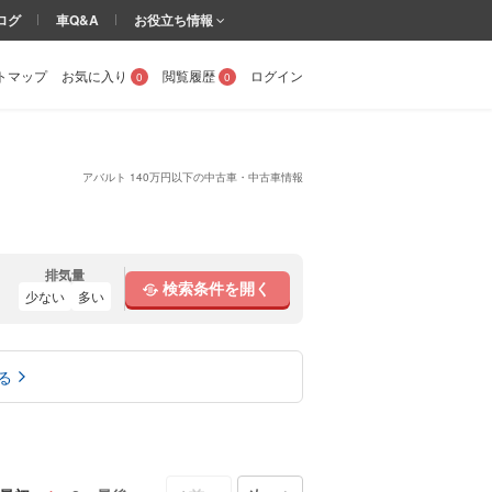
ログ
車Q&A
お役立ち情報
トマップ
お気に入り
閲覧履歴
ログイン
0
0
アバルト 140万円以下の中古車・中古車情報
排気量
検索条件を開く
少ない
多い
る