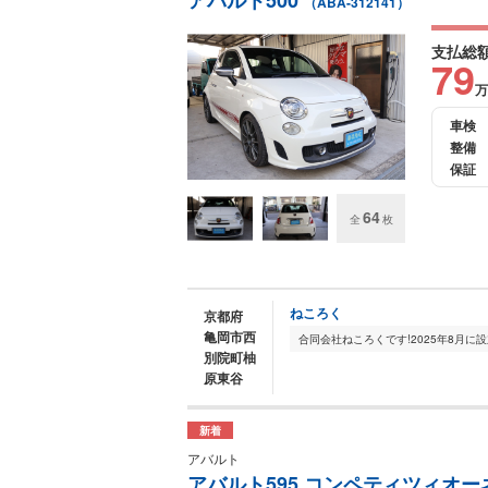
アバルト500
（ABA-312141）
支払総
79
万
車検
整備
保証
64
全
枚
ねころく
京都府
亀岡市西
別院町柚
原東谷
新着
アバルト
アバルト595 コンペティツィオーネ