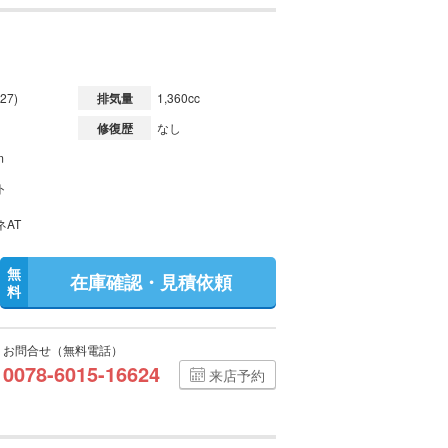
27)
排気量
1,360cc
修復歴
なし
m
ト
ネAT
無
在庫確認・見積依頼
料
お問合せ（無料電話）
0078-6015-16624
来店予約