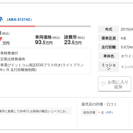
ネ
（ABA-312142）
年式
2015
(H
額
(税込)
7
車両価格
諸費用
(税込)
(税込)
乗車定員
4名
93
23
.5
.5
万円
万円
万円
走行距離
5.6万k
車検整備付
車体色
ホワイ
定期点検整備有
車選びドットコム保証EGSプラス付き(ライトプラン
ミッショ
インパ
ン
6ヶ月 走行距離無制限)
お気に入り
追加
販売店の評価・口コミ
-
◎当社中部自動車販売は愛知県北名古屋市に創業して20年◎ お客様の幅広いニーズにお応えできるよう、様々な車を取り扱っております!! 車のご購入を考えられている方は是...
総合評価
点（
0件
）