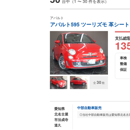
台中（1 〜 30 件を表示）
アバルト
アバルト595 ツーリズモ 革シート 
支払総
13
車検
整備
保証
30
全
枚
中部自動車販売
愛知県
北名古屋
市法成寺
道久