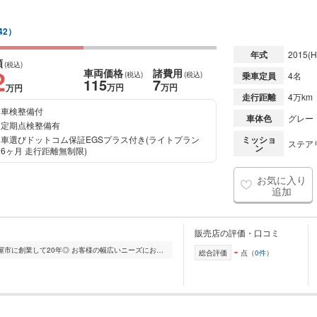
42）
年式
2015
(H
額
(税込)
2
車両価格
諸費用
(税込)
(税込)
乗車定員
4名
115
7
万円
万円
万円
走行距離
4万km
車検整備付
車体色
グレー
定期点検整備有
車選びドットコム保証EGSプラス付き(ライトプラン
ミッショ
ステアリ
ン
6ヶ月 走行距離無制限)
お気に入り
追加
販売店の評価・口コミ
-
◎当社中部自動車販売は愛知県北名古屋市に創業して20年◎ お客様の幅広いニーズにお応えできるよう、様々な車を取り扱っております!! 車のご購入を考えられている方は是...
総合評価
点（
0件
）