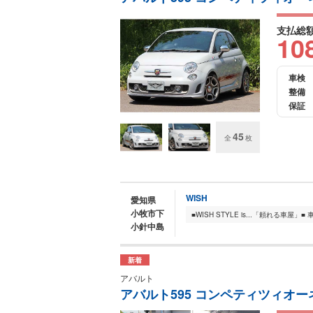
支払総
10
車検
整備
保証
45
全
枚
WISH
愛知県
小牧市下
小針中島
新着
アバルト
アバルト595 コンペティツィオーネ ナ