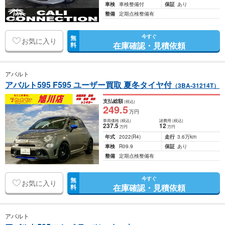
車検
車検整備付
保証
あり
整備
定期点検整備有
今すぐ
無
お気に入り
在庫確認・見積依頼
料
アバルト
アバルト595 F595 ユーザー買取 夏冬タイヤ付
（3BA-31214T）
支払総額
(税込)
249
.5
万円
車両価格
(税込)
諸費用
(税込)
237
.5
12
万円
万円
年式
2022
(R4)
走行
3.6万km
車検
R09.9
保証
あり
整備
定期点検整備有
今すぐ
無
お気に入り
在庫確認・見積依頼
料
アバルト