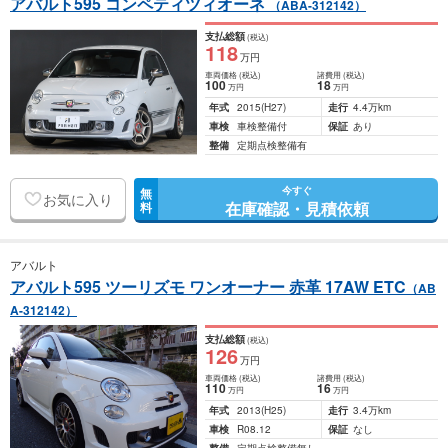
アバルト595 コンペティツィオーネ
（ABA-312142）
支払総額
(税込)
118
万円
車両価格
(税込)
諸費用
(税込)
100
18
万円
万円
年式
2015
(H27)
走行
4.4万km
車検
車検整備付
保証
あり
整備
定期点検整備有
今すぐ
無
お気に入り
在庫確認・見積依頼
料
アバルト
アバルト595 ツーリズモ ワンオーナー 赤革 17AW ETC
（AB
A-312142）
支払総額
(税込)
126
万円
車両価格
(税込)
諸費用
(税込)
110
16
万円
万円
年式
2013
(H25)
走行
3.4万km
車検
R08.12
保証
なし