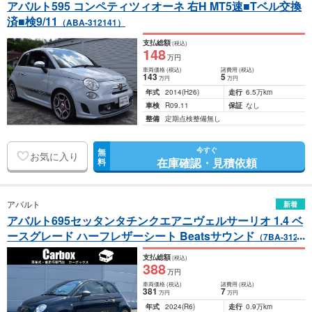
アバルト595 コンペティツィオーネ 右H MT5速■Tベル交換
済■検9/11
（ABA-312141）
支払総額
(税込)
148
万円
車両価格
(税込)
諸費用
(税込)
143
5
万円
万円
年式
2014
(H26)
走行
6.5万km
車検
R09.11
保証
なし
整備
定期点検整備無し
今すぐ
無
お気に入り
在庫確認・見積依頼
料
アバルト
新着
アバルト695セッタンタチンクエアニヴェルサーリオ 1.4 ベ
ースグレード ハーフレザーシート Beatsサウンド
（7BA-3121
4T）
支払総額
(税込)
388
万円
車両価格
(税込)
諸費用
(税込)
381
7
万円
万円
年式
2024
(R6)
走行
0.9万km