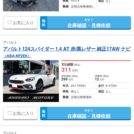
車検
R10.4
保証
なし
整備
定期点検整備無し
今すぐ
無
お気に入り
在庫確認・見積依頼
料
アバルト
アバルト124スパイダー 1.4 AT 赤/黒レザー 純正17AW ナビ
（ABA-NF2EK）
支払総額
(税込)
311
万円
車両価格
(税込)
諸費用
(税込)
299
12
万円
万円
年式
2017
(H29)
走行
8.4万km
車検
検なし
保証
なし
整備
定期点検整備有
今すぐ
無
お気に入り
在庫確認・見積依頼
料
アバルト