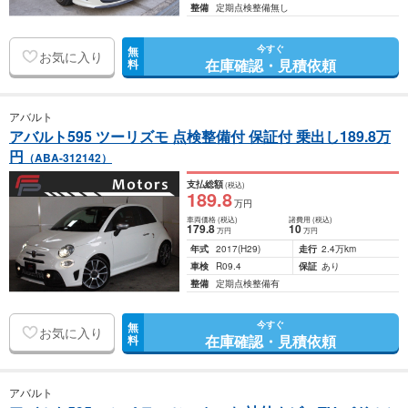
整備
定期点検整備無し
今すぐ
無
お気に入り
在庫確認・見積依頼
料
アバルト
アバルト595 ツーリズモ 点検整備付 保証付 乗出し189.8万
円
（ABA-312142）
支払総額
(税込)
189
.8
万円
車両価格
(税込)
諸費用
(税込)
179
.8
10
万円
万円
年式
2017
(H29)
走行
2.4万km
車検
R09.4
保証
あり
整備
定期点検整備有
今すぐ
無
お気に入り
在庫確認・見積依頼
料
アバルト