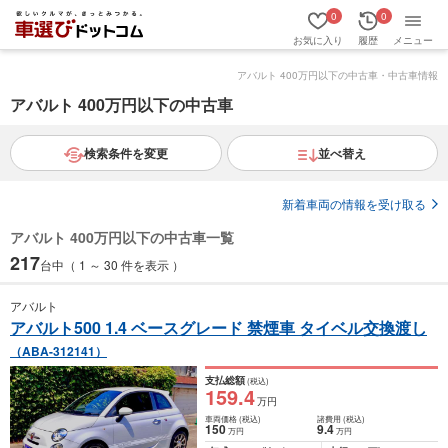
0
0
お気に入り
履歴
メニュー
アバルト 400万円以下の中古車・中古車情報
アバルト 400万円以下の中古車
検索条件を変更
並べ替え
新着車両の情報を受け取る
アバルト 400万円以下の中古車一覧
217
台中（ 1 ～ 30 件を表示 ）
アバルト
アバルト500 1.4 ベースグレード 禁煙車 タイベル交換渡し
（ABA-312141）
支払総額
(税込)
159
.4
万円
車両価格
(税込)
諸費用
(税込)
150
9
.4
万円
万円