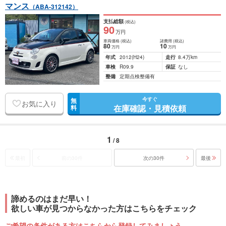
マンス
（ABA-312142）
支払総額
(税込)
90
万円
車両価格
(税込)
諸費用
(税込)
80
10
万円
万円
年式
2012
(H24)
走行
8.4万km
車検
R09.9
保証
なし
整備
定期点検整備有
今すぐ
無
お気に入り
在庫確認・見積依頼
料
1
/ 8
最初
前の30件
次の30件
最後
諦めるのはまだ早い！
欲しい車が見つからなかった方はこちらをチェック
ご希望の条件がある方はこちらから登録してみましょう。