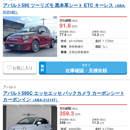
アバルト595 ツーリズモ 黒本革シート ETC キーレス
（ABA-
312142）
支払総額
(税込)
91
.8
万円
車両価格
(税込)
諸費用
(税込)
77
.5
14
.3
万円
万円
年式
2014
(H26)
走行
7.7万km
車検
車検整備付
保証
なし
整備
定期点検整備有
今すぐ
無
お気に入り
在庫確認・見積依頼
料
アバルト
アバルト595C エッセエッセ バックカメラ カーボンシート
カーボンイン
（ABA-31214T）
支払総額
(税込)
359
.3
万円
車両価格
(税込)
諸費用
(税込)
348
11
.3
万円
万円
年式
2020
(R2)
走行
3.7万km