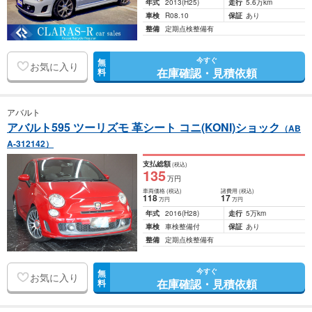
年式
2013
(H25)
走行
5.6万km
車検
R08.10
保証
あり
整備
定期点検整備有
今すぐ
無
お気に入り
在庫確認・見積依頼
料
アバルト
アバルト595 ツーリズモ 革シート コニ(KONI)ショック
（AB
A-312142）
支払総額
(税込)
135
万円
車両価格
(税込)
諸費用
(税込)
118
17
万円
万円
年式
2016
(H28)
走行
5万km
車検
車検整備付
保証
あり
整備
定期点検整備有
今すぐ
無
お気に入り
在庫確認・見積依頼
料