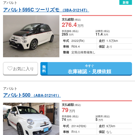
アバルト
新着
アバルト595C ツーリズモ
（3BA-31214T）
支払総額
(税込)
276
.4
万円
車両価格
(税込)
諸費用
(税込)
265
11
.4
万円
万円
年式
2022
(R4)
走行
1.5万km
車検
R09.4
保証
あり
整備
定期点検整備無し
今すぐ
無
お気に入り
在庫確認・見積依頼
料
アバルト
アバルト500
（ABA-312141）
支払総額
(税込)
79
万円
車両価格
(税込)
諸費用
(税込)
74
5
万円
万円
年式
2014
(H26)
走行
9万km
車検
R10.1
保証
なし