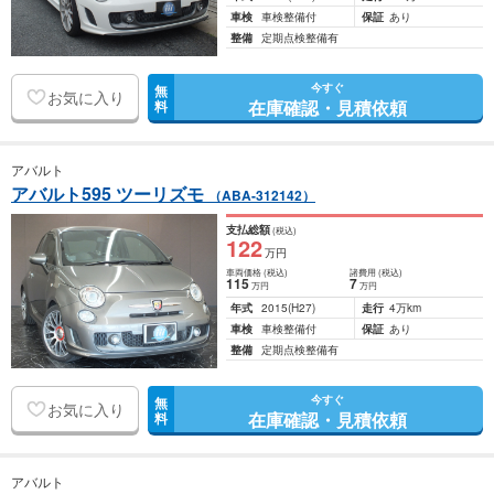
車検
車検整備付
保証
あり
整備
定期点検整備有
今すぐ
無
お気に入り
在庫確認・見積依頼
料
アバルト
アバルト595 ツーリズモ
（ABA-312142）
支払総額
(税込)
122
万円
車両価格
(税込)
諸費用
(税込)
115
7
万円
万円
年式
2015
(H27)
走行
4万km
車検
車検整備付
保証
あり
整備
定期点検整備有
今すぐ
無
お気に入り
在庫確認・見積依頼
料
アバルト