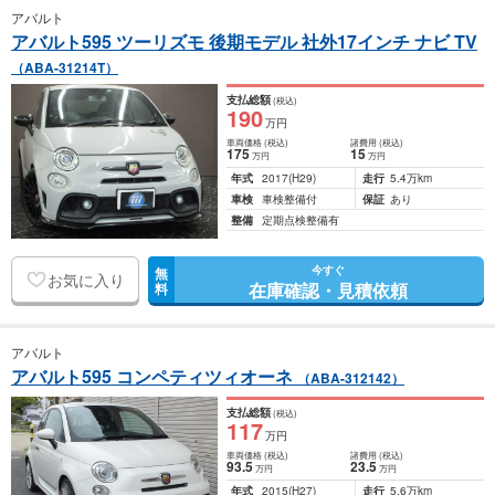
アバルト
アバルト595 ツーリズモ 後期モデル 社外17インチ ナビ TV
（ABA-31214T）
支払総額
(税込)
190
万円
車両価格
(税込)
諸費用
(税込)
175
15
万円
万円
年式
2017
(H29)
走行
5.4万km
車検
車検整備付
保証
あり
整備
定期点検整備有
今すぐ
無
お気に入り
在庫確認・見積依頼
料
アバルト
アバルト595 コンペティツィオーネ
（ABA-312142）
支払総額
(税込)
117
万円
車両価格
(税込)
諸費用
(税込)
93
.5
23
.5
万円
万円
年式
2015
(H27)
走行
5.6万km