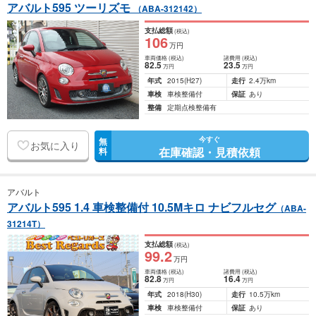
アバルト595 ツーリズモ
（ABA-312142）
支払総額
(税込)
106
万円
車両価格
(税込)
諸費用
(税込)
82
.5
23
.5
万円
万円
年式
2015
(H27)
走行
2.4万km
車検
車検整備付
保証
あり
整備
定期点検整備有
今すぐ
無
お気に入り
在庫確認・見積依頼
料
アバルト
アバルト595 1.4 車検整備付 10.5Mキロ ナビフルセグ
（ABA-
31214T）
支払総額
(税込)
99
.2
万円
車両価格
(税込)
諸費用
(税込)
82
.8
16
.4
万円
万円
年式
2018
(H30)
走行
10.5万km
車検
車検整備付
保証
あり