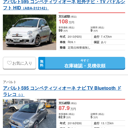
アバルト595 コンペティツィオーネ 社外ナビ・TV パドルシ
フト HID
（ABA-312142）
支払総額
(税込)
108
万円
車両価格
(税込)
諸費用
(税込)
99
9
万円
万円
年式
2013
(H25)
走行
7.4万km
車検
R09.1
保証
あり
整備
定期点検整備無し
今すぐ
無
お気に入り
在庫確認・見積依頼
料
アバルト
アバルト595 コンペティツィオーネ ナビ TV Bluetooth ド
ラレコ
（-）
支払総額
(税込)
87
.9
万円
車両価格
(税込)
諸費用
(税込)
82
.9
5
万円
万円
年式
2016
(H28)
走行
13.1万km