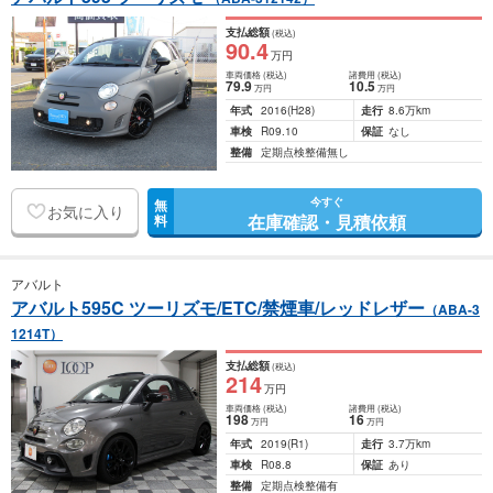
支払総額
(税込)
90
.4
万円
車両価格
(税込)
諸費用
(税込)
79
.9
10
.5
万円
万円
年式
2016
(H28)
走行
8.6万km
車検
R09.10
保証
なし
整備
定期点検整備無し
今すぐ
無
お気に入り
在庫確認・見積依頼
料
アバルト
アバルト595C ツーリズモ/ETC/禁煙車/レッドレザー
（ABA-3
1214T）
支払総額
(税込)
214
万円
車両価格
(税込)
諸費用
(税込)
198
16
万円
万円
年式
2019
(R1)
走行
3.7万km
車検
R08.8
保証
あり
整備
定期点検整備有