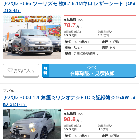
アバルト595 ツーリズモ 検9.7 6.1Mキロ レザーシート
（ABA
-312142）
支払総額
(税込)
78
.7
万円
車両価格
(税込)
諸費用
(税込)
68
.8
9
.9
万円
万円
年式
2014
(H26)
走行
6.1万km
車検
R09.7
保証
あり
整備
定期点検整備無し
今すぐ
無
お気に入り
在庫確認・見積依頼
料
アバルト
アバルト500 1.4 禁煙☆ワンオナ☆ETC☆記録簿☆16AW
（A
BA-312141）
支払総額
(税込)
98
.8
万円
車両価格
(税込)
諸費用
(税込)
85
.8
13
万円
万円
年式
2017
(H29)
走行
13万km