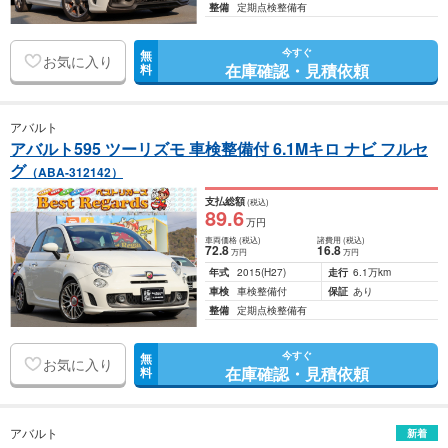
整備
定期点検整備有
今すぐ
無
お気に入り
在庫確認・見積依頼
料
アバルト
アバルト595 ツーリズモ 車検整備付 6.1Mキロ ナビ フルセ
グ
（ABA-312142）
支払総額
(税込)
89
.6
万円
車両価格
(税込)
諸費用
(税込)
72
.8
16
.8
万円
万円
年式
2015
(H27)
走行
6.1万km
車検
車検整備付
保証
あり
整備
定期点検整備有
今すぐ
無
お気に入り
在庫確認・見積依頼
料
アバルト
新着