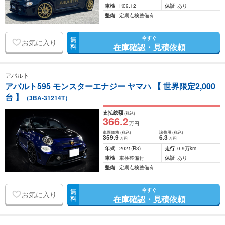
車検
R09.12
保証
あり
整備
定期点検整備有
今すぐ
無
お気に入り
在庫確認・見積依頼
料
アバルト
アバルト595 モンスターエナジー ヤマハ 【 世界限定2,000
台 】
（3BA-31214T）
支払総額
(税込)
366
.2
万円
車両価格
(税込)
諸費用
(税込)
359
.9
6
.3
万円
万円
年式
2021
(R3)
走行
0.9万km
車検
車検整備付
保証
あり
整備
定期点検整備有
今すぐ
無
お気に入り
在庫確認・見積依頼
料