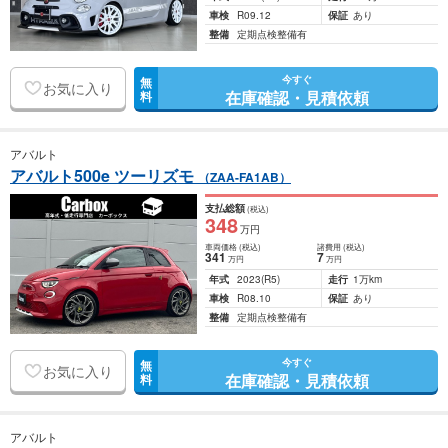
車検
R09.12
保証
あり
整備
定期点検整備有
今すぐ
無
お気に入り
在庫確認・見積依頼
料
アバルト
アバルト500e ツーリズモ
（ZAA-FA1AB）
支払総額
(税込)
348
万円
車両価格
(税込)
諸費用
(税込)
341
7
万円
万円
年式
2023
(R5)
走行
1万km
車検
R08.10
保証
あり
整備
定期点検整備有
今すぐ
無
お気に入り
在庫確認・見積依頼
料
アバルト