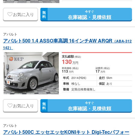
今すぐ
無
お気に入り
在庫確認・見積依頼
料
アバルト
アバルト500 1.4 ASSO車高調 16インチAW ARQR
（ABA-312
142）
支払総額
(税込)
130
万円
車両価格
(税込)
諸費用
(税込)
113
17
万円
万円
年式
2014
(H26)
走行
5km
車検
検なし
保証
あり
整備
定期点検整備無し
今すぐ
無
お気に入り
在庫確認・見積依頼
料
アバルト
アバルト500C エッセエッセKONIキット Digi-Tecパフォー