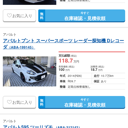
整備
定期点検整備無し
今すぐ
無
お気に入り
在庫確認・見積依頼
料
アバルト
アバルトプント スーパースポーツ レーダー探知機 Dレコー
ダ
（ABA-199145）
支払総額
(税込)
118
.7
万円
車両価格
(税込)
諸費用
(税込)
100
18
.7
万円
万円
年式
2014
(H26)
走行
10.7万km
車検
R09.7
保証
あり
整備
定期点検整備無し
今すぐ
無
お気に入り
在庫確認・見積依頼
料
アバルト
アバルト595 ツーリズモ
（ABA-312142）