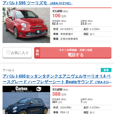
アバルト595 ツーリズモ
（ABA-312142）
支払総額
(税込)
106
万円
車両価格
(税込)
諸費用
(税込)
82
.5
23
.5
万円
万円
年式
2015
(H27)
走行
2.4万km
車検
車検整備付
保証
あり
整備
定期点検整備有
今すぐ在庫確認・見積り依頼
無
お気に入り
電話する
料
アバルト
新着
アバルト695セッタンタチンクエアニヴェルサーリオ 1.4 ベ
ースグレード ハーフレザーシート Beatsサウンド
（7BA-3121
4T）
支払総額
(税込)
388
万円
車両価格
(税込)
諸費用
(税込)
381
7
万円
万円
年式
2024
(R6)
走行
0.9万km
車検
R09.12
保証
あり