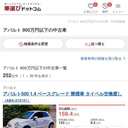
0
0
お気に入り
履歴
メニュー
アバルト 900万円以下の中古車・中古車情報
アバルト 900万円以下の中古車
検索条件を変更
並べ替え
新着車両の情報を受け取る
アバルト 900万円以下の中古車一覧
252
台中（ 1 ～ 30 件を表示 ）
アバルト
アバルト500 1.4 ベースグレード 禁煙車 タイベル交換渡し
（ABA-312141）
支払総額
(税込)
159
.4
万円
車両価格
(税込)
諸費用
(税込)
150
9
.4
万円
万円