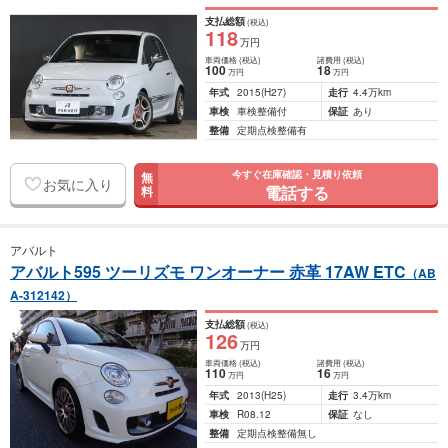
支払総額
(税込)
118
万円
車両価格
(税込)
諸費用
(税込)
100
18
万円
万円
年式
2015
(H27)
走行
4.4万km
車検
車検整備付
保証
あり
整備
定期点検整備有
今すぐ在庫確認・見積り依頼
無
お気に入り
電話する
料
アバルト
アバルト595 ツーリズモ ワンオーナー 赤革 17AW ETC
（AB
A-312142）
支払総額
(税込)
126
万円
車両価格
(税込)
諸費用
(税込)
110
16
万円
万円
年式
2013
(H25)
走行
3.4万km
車検
R08.12
保証
なし
整備
定期点検整備無し