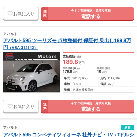
今すぐ在庫確認・見積り依頼
無
お気に入り
電話する
料
アバルト
アバルト595 ツーリズモ 点検整備付 保証付 乗出し189.8万
円
（ABA-312142）
支払総額
(税込)
189
.8
万円
車両価格
(税込)
諸費用
(税込)
179
.8
10
万円
万円
年式
2017
(H29)
走行
2.4万km
車検
R09.4
保証
あり
整備
定期点検整備有
今すぐ在庫確認・見積り依頼
無
お気に入り
電話する
料
アバルト
新着
アバルト595 コンペティツィオーネ 社外ナビ・TV パドルシ