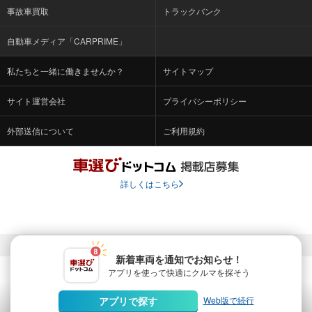
事故車買取
トラックバンク
自動車メディア「CARPRIME」
私たちと一緒に働きませんか？
サイトマップ
サイト運営会社
プライバシーポリシー
外部送信について
ご利用規約
詳しくはこちら
© Fabrica Communications Co., LTD.
新着車両を通知でお知らせ！
アプリを使って快適に
クルマを探そう
当サイトを運営する株式会社ファブリカコミュニケーションズ
は、株式会社ファブリカホールディングス（東証スタンダード上
Web版で続行
アプリで探す
場 証券コード：4193）のグループ会社です。