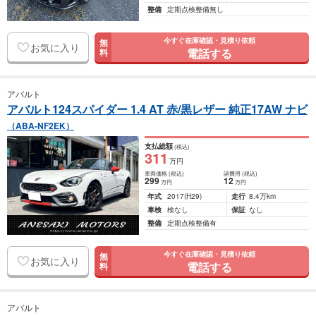
整備
定期点検整備無し
今すぐ在庫確認・見積り依頼
無
お気に入り
電話する
料
アバルト
アバルト124スパイダー 1.4 AT 赤/黒レザー 純正17AW ナビ
（ABA-NF2EK）
支払総額
(税込)
311
万円
車両価格
(税込)
諸費用
(税込)
299
12
万円
万円
年式
2017
(H29)
走行
8.4万km
車検
検なし
保証
なし
整備
定期点検整備有
今すぐ在庫確認・見積り依頼
無
お気に入り
電話する
料
アバルト