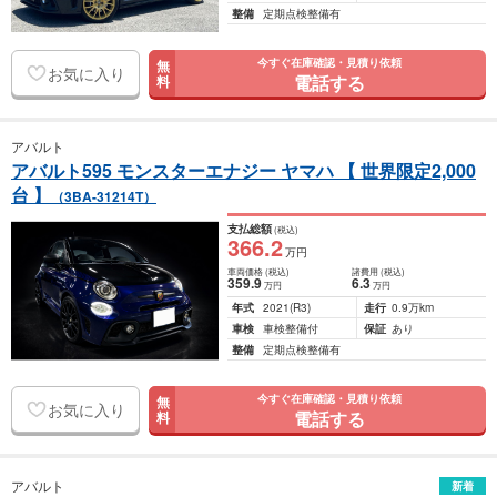
整備
定期点検整備有
今すぐ在庫確認・見積り依頼
無
お気に入り
電話する
料
アバルト
アバルト595 モンスターエナジー ヤマハ 【 世界限定2,000
台 】
（3BA-31214T）
支払総額
(税込)
366
.2
万円
車両価格
(税込)
諸費用
(税込)
359
.9
6
.3
万円
万円
年式
2021
(R3)
走行
0.9万km
車検
車検整備付
保証
あり
整備
定期点検整備有
今すぐ在庫確認・見積り依頼
無
お気に入り
電話する
料
アバルト
新着