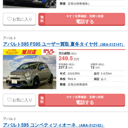
整備
定期点検整備無し
今すぐ在庫確認・見積り依頼
無
お気に入り
電話する
料
アバルト
アバルト595 F595 ユーザー買取 夏冬タイヤ付
（3BA-31214T）
支払総額
(税込)
249
.5
万円
車両価格
(税込)
諸費用
(税込)
237
.5
12
万円
万円
年式
2022
(R4)
走行
3.6万km
車検
R09.9
保証
あり
整備
定期点検整備有
今すぐ在庫確認・見積り依頼
無
お気に入り
電話する
料
アバルト
アバルト595 コンペティツィオーネ
（ABA-312142）