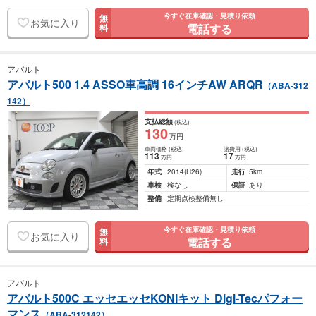
今すぐ在庫確認・見積り依頼
無
お気に入り
電話する
料
アバルト
アバルト500 1.4 ASSO車高調 16インチAW ARQR
（ABA-312
142）
支払総額
(税込)
130
万円
車両価格
(税込)
諸費用
(税込)
113
17
万円
万円
年式
2014
(H26)
走行
5km
車検
検なし
保証
あり
整備
定期点検整備無し
今すぐ在庫確認・見積り依頼
無
お気に入り
電話する
料
アバルト
アバルト500C エッセエッセKONIキット Digi-Tecパフォー
マンス
（ABA-312142）