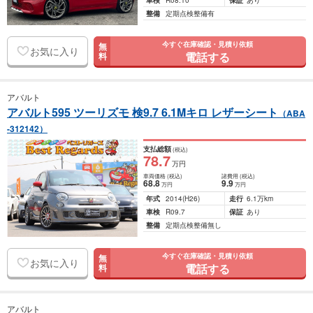
車検
R08.10
保証
あり
整備
定期点検整備有
今すぐ在庫確認・見積り依頼
無
お気に入り
電話する
料
アバルト
アバルト595 ツーリズモ 検9.7 6.1Mキロ レザーシート
（ABA
-312142）
支払総額
(税込)
78
.7
万円
車両価格
(税込)
諸費用
(税込)
68
.8
9
.9
万円
万円
年式
2014
(H26)
走行
6.1万km
車検
R09.7
保証
あり
整備
定期点検整備無し
今すぐ在庫確認・見積り依頼
無
お気に入り
電話する
料
アバルト