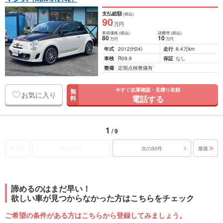
支払総額
(税込)
90
万円
車両価格
(税込)
諸費用
(税込)
80
10
万円
万円
年式
2012
(H24)
走行
8.4万km
車検
R09.9
保証
なし
整備
定期点検整備有
今すぐ在庫確認・見積り依頼
無
お気に入り
電話する
料
1
/ 9
最初
前の30件
次の30件
最後
諦めるのはまだ早い！
欲しい車が見つからなかった方はこちらをチェック
ご希望の条件がある方はこちらから登録してみましょう。