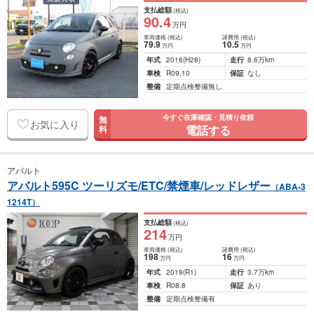
支払総額
(税込)
90
.4
万円
車両価格
(税込)
諸費用
(税込)
79
.9
10
.5
万円
万円
年式
2016
(H28)
走行
8.6万km
車検
R09.10
保証
なし
整備
定期点検整備無し
今すぐ在庫確認・見積り依頼
無
お気に入り
電話する
料
アバルト
アバルト595C ツーリズモ/ETC/禁煙車/レッドレザー
（ABA-3
1214T）
支払総額
(税込)
214
万円
車両価格
(税込)
諸費用
(税込)
198
16
万円
万円
年式
2019
(R1)
走行
3.7万km
車検
R08.8
保証
あり
整備
定期点検整備有