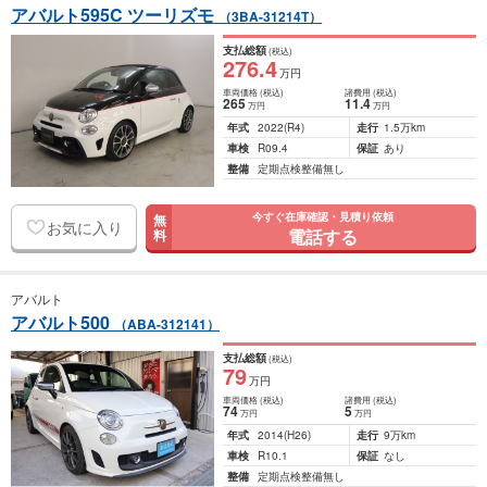
アバルト595C ツーリズモ
（3BA-31214T）
支払総額
(税込)
276
.4
万円
車両価格
(税込)
諸費用
(税込)
265
11
.4
万円
万円
年式
2022
(R4)
走行
1.5万km
車検
R09.4
保証
あり
整備
定期点検整備無し
今すぐ在庫確認・見積り依頼
無
お気に入り
電話する
料
アバルト
アバルト500
（ABA-312141）
支払総額
(税込)
79
万円
車両価格
(税込)
諸費用
(税込)
74
5
万円
万円
年式
2014
(H26)
走行
9万km
車検
R10.1
保証
なし
整備
定期点検整備無し