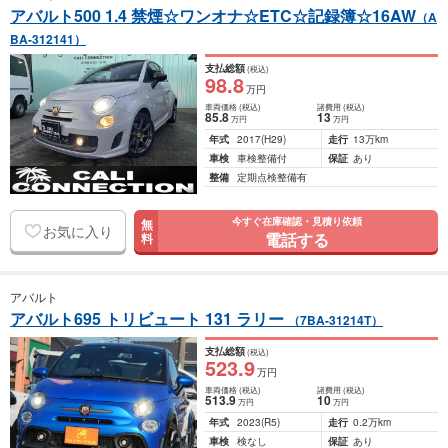
アバルト500 1.4 禁煙☆ワンオナ☆ETC☆記録簿☆16AW
（A
BA-312141）
支払総額
(税込)
98
.8
万円
車両価格
(税込)
諸費用
(税込)
85
.8
13
万円
万円
年式
2017
(H29)
走行
13万km
車検
車検整備付
保証
あり
整備
定期点検整備有
今すぐ在庫確認・見積り依頼
無
お気に入り
電話する
料
アバルト
アバルト695 トリビュート 131 ラリー
（7BA-31214T）
支払総額
(税込)
523
.9
万円
車両価格
(税込)
諸費用
(税込)
513
.9
10
万円
万円
年式
2023
(R5)
走行
0.2万km
車検
検なし
保証
あり