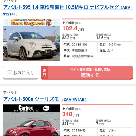
アバルト
アバルト595 1.4 車検整備付 10.5Mキロ ナビフルセグ
（ABA-
31214T）
支払総額
(税込)
102
.4
万円
車両価格
(税込)
諸費用
(税込)
88
.8
13
.6
万円
万円
年式
2018
(H30)
走行
10.5万km
車検
車検整備付
保証
あり
整備
定期点検整備有
今すぐ在庫確認・見積り依頼
無
お気に入り
電話する
料
アバルト
アバルト500e ツーリズモ
（ZAA-FA1AB）
支払総額
(税込)
348
万円
車両価格
(税込)
諸費用
(税込)
341
7
万円
万円
年式
2023
(R5)
走行
1万km