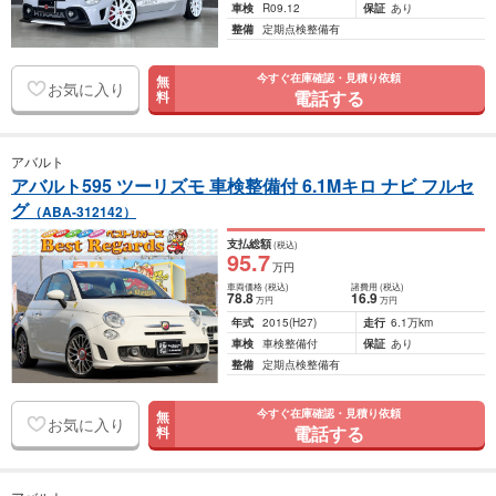
車検
R09.12
保証
あり
整備
定期点検整備有
今すぐ在庫確認・見積り依頼
無
お気に入り
電話する
料
アバルト
アバルト595 ツーリズモ 車検整備付 6.1Mキロ ナビ フルセ
グ
（ABA-312142）
支払総額
(税込)
95
.7
万円
車両価格
(税込)
諸費用
(税込)
78
.8
16
.9
万円
万円
年式
2015
(H27)
走行
6.1万km
車検
車検整備付
保証
あり
整備
定期点検整備有
今すぐ在庫確認・見積り依頼
無
お気に入り
電話する
料