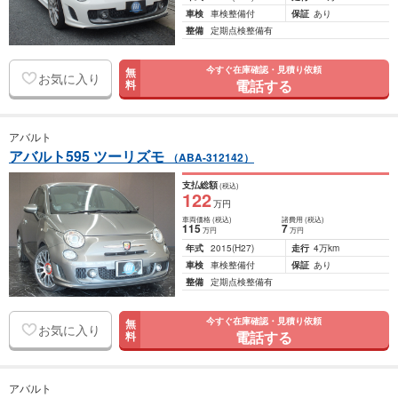
車検
車検整備付
保証
あり
整備
定期点検整備有
今すぐ在庫確認・見積り依頼
無
お気に入り
電話する
料
アバルト
アバルト595 ツーリズモ
（ABA-312142）
支払総額
(税込)
122
万円
車両価格
(税込)
諸費用
(税込)
115
7
万円
万円
年式
2015
(H27)
走行
4万km
車検
車検整備付
保証
あり
整備
定期点検整備有
今すぐ在庫確認・見積り依頼
無
お気に入り
電話する
料
アバルト