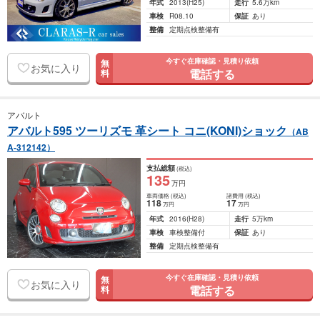
年式
2013
(H25)
走行
5.6万km
車検
R08.10
保証
あり
整備
定期点検整備有
今すぐ在庫確認・見積り依頼
無
お気に入り
電話する
料
アバルト
アバルト595 ツーリズモ 革シート コニ(KONI)ショック
（AB
A-312142）
支払総額
(税込)
135
万円
車両価格
(税込)
諸費用
(税込)
118
17
万円
万円
年式
2016
(H28)
走行
5万km
車検
車検整備付
保証
あり
整備
定期点検整備有
今すぐ在庫確認・見積り依頼
無
お気に入り
電話する
料