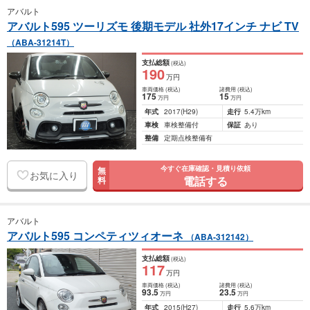
アバルト
アバルト595 ツーリズモ 後期モデル 社外17インチ ナビ TV
（ABA-31214T）
支払総額
(税込)
190
万円
車両価格
(税込)
諸費用
(税込)
175
15
万円
万円
年式
2017
(H29)
走行
5.4万km
車検
車検整備付
保証
あり
整備
定期点検整備有
今すぐ在庫確認・見積り依頼
無
お気に入り
電話する
料
アバルト
アバルト595 コンペティツィオーネ
（ABA-312142）
支払総額
(税込)
117
万円
車両価格
(税込)
諸費用
(税込)
93
.5
23
.5
万円
万円
年式
2015
(H27)
走行
5.6万km