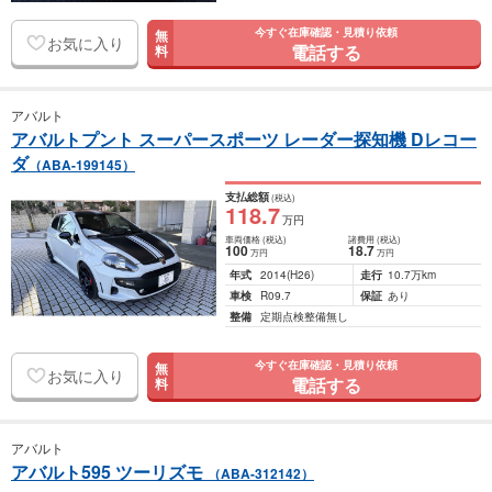
今すぐ在庫確認・見積り依頼
無
お気に入り
電話する
料
アバルト
アバルトプント スーパースポーツ レーダー探知機 Dレコー
ダ
（ABA-199145）
支払総額
(税込)
118
.7
万円
車両価格
(税込)
諸費用
(税込)
100
18
.7
万円
万円
年式
2014
(H26)
走行
10.7万km
車検
R09.7
保証
あり
整備
定期点検整備無し
今すぐ在庫確認・見積り依頼
無
お気に入り
電話する
料
アバルト
アバルト595 ツーリズモ
（ABA-312142）