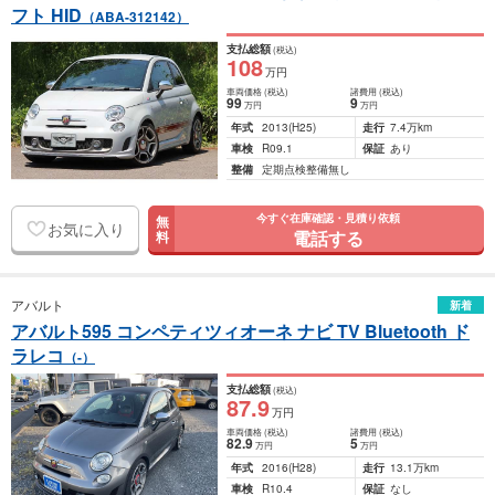
フト HID
（ABA-312142）
支払総額
(税込)
108
万円
車両価格
(税込)
諸費用
(税込)
99
9
万円
万円
年式
2013
(H25)
走行
7.4万km
車検
R09.1
保証
あり
整備
定期点検整備無し
今すぐ在庫確認・見積り依頼
無
お気に入り
電話する
料
アバルト
新着
アバルト595 コンペティツィオーネ ナビ TV Bluetooth ド
ラレコ
（-）
支払総額
(税込)
87
.9
万円
車両価格
(税込)
諸費用
(税込)
82
.9
5
万円
万円
年式
2016
(H28)
走行
13.1万km
車検
R10.4
保証
なし