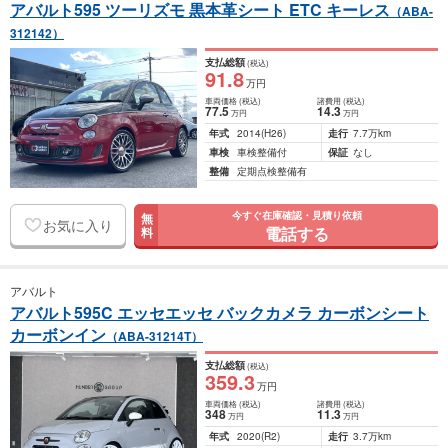
アバルト595 ツーリズモ 黒本革シート ETC キーレス
（ABA-
312142）
支払総額
(税込)
91
.8
万円
車両価格
(税込)
諸費用
(税込)
77
.5
14
.3
万円
万円
年式
2014
(H26)
走行
7.7万km
車検
車検整備付
保証
なし
整備
定期点検整備有
今すぐ在庫確認・見積り依頼
無
お気に入り
電話する
料
アバルト
アバルト595C エッセエッセ バックカメラ カーボンシート
カーボンイン
（ABA-31214T）
支払総額
(税込)
359
.3
万円
車両価格
(税込)
諸費用
(税込)
348
11
.3
万円
万円
年式
2020
(R2)
走行
3.7万km