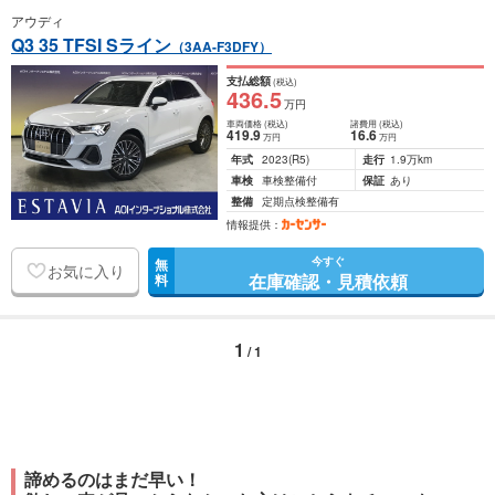
アウディ
Q3 35 TFSI Sライン
（3AA-F3DFY）
支払総額
(税込)
436
.5
万円
車両価格
(税込)
諸費用
(税込)
419
.9
16
.6
万円
万円
年式
2023
(R5)
走行
1.9万km
車検
車検整備付
保証
あり
整備
定期点検整備有
情報提供：
今すぐ
無
お気に入り
在庫確認・見積依頼
料
1
/ 1
諦めるのはまだ早い！