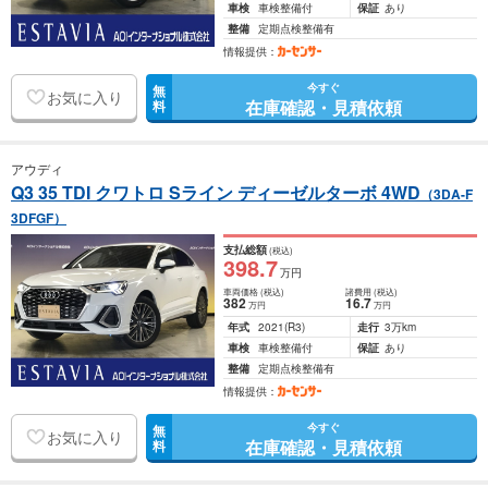
車検
車検整備付
保証
あり
整備
定期点検整備有
情報提供：
今すぐ
無
お気に入り
在庫確認・見積依頼
料
アウディ
Q3 35 TDI クワトロ Sライン ディーゼルターボ 4WD
（3DA-F
3DFGF）
支払総額
(税込)
398
.7
万円
車両価格
(税込)
諸費用
(税込)
382
16
.7
万円
万円
年式
2021
(R3)
走行
3万km
車検
車検整備付
保証
あり
整備
定期点検整備有
情報提供：
今すぐ
無
お気に入り
在庫確認・見積依頼
料