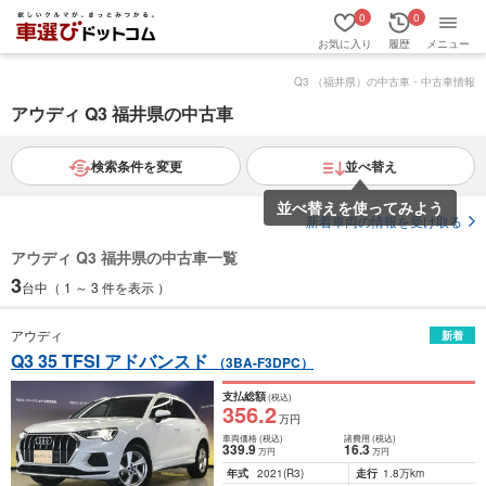
0
0
お気に入り
履歴
メニュー
Q3 （福井県）の中古車・中古車情報
アウディ Q3 福井県の中古車
検索条件を変更
並べ替え
並べ替えを使ってみよう
新着車両の情報を受け取る
アウディ Q3 福井県の中古車一覧
3
台中（ 1 ～ 3 件を表示 ）
アウディ
新着
Q3 35 TFSI アドバンスド
（3BA-F3DPC）
支払総額
(税込)
356
.2
万円
車両価格
(税込)
諸費用
(税込)
339
.9
16
.3
万円
万円
年式
2021
(R3)
走行
1.8万km