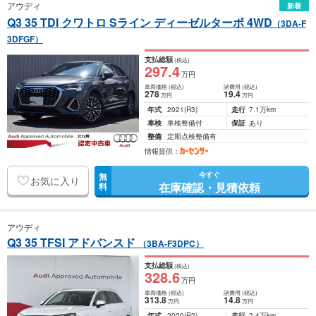
アウディ
新着
Q3 35 TDI クワトロ Sライン ディーゼルターボ 4WD
（3DA-F
3DFGF）
支払総額
(税込)
297
.4
万円
車両価格
(税込)
諸費用
(税込)
278
19
.4
万円
万円
年式
2021
(R3)
走行
7.1万km
車検
車検整備付
保証
あり
整備
定期点検整備有
情報提供：
今すぐ
無
お気に入り
在庫確認・見積依頼
料
アウディ
Q3 35 TFSI アドバンスド
（3BA-F3DPC）
支払総額
(税込)
328
.6
万円
車両価格
(税込)
諸費用
(税込)
313
.8
14
.8
万円
万円
年式
2020
(R2)
走行
2.4万km