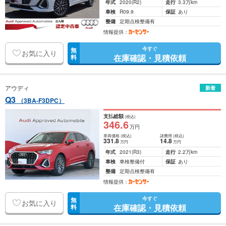
年式
2020
(R2)
走行
3.3万km
車検
R09.9
保証
あり
整備
定期点検整備有
情報提供：
今すぐ
無
お気に入り
在庫確認・見積依頼
料
アウディ
新着
Q3
（3BA-F3DPC）
支払総額
(税込)
346
.6
万円
車両価格
(税込)
諸費用
(税込)
331
.8
14
.8
万円
万円
年式
2021
(R3)
走行
2.2万km
車検
車検整備付
保証
あり
整備
定期点検整備有
情報提供：
今すぐ
無
お気に入り
在庫確認・見積依頼
料