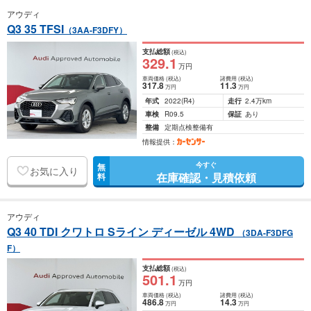
アウディ
Q3 35 TFSI
（3AA-F3DFY）
支払総額
(税込)
329
.1
万円
車両価格
(税込)
諸費用
(税込)
317
.8
11
.3
万円
万円
年式
2022
(R4)
走行
2.4万km
車検
R09.5
保証
あり
整備
定期点検整備有
情報提供：
今すぐ
無
お気に入り
在庫確認・見積依頼
料
アウディ
Q3 40 TDI クワトロ Sライン ディーゼル 4WD
（3DA-F3DFG
F）
支払総額
(税込)
501
.1
万円
車両価格
(税込)
諸費用
(税込)
486
.8
14
.3
万円
万円