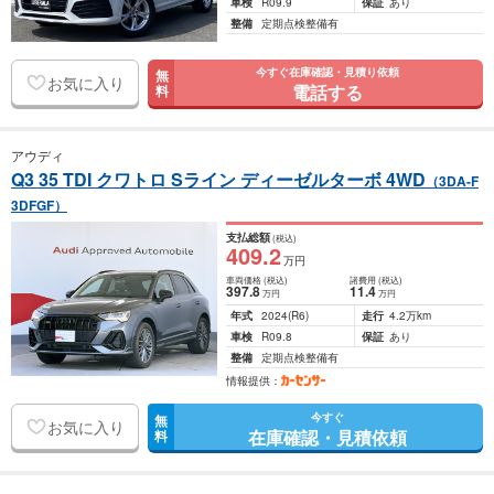
車検
R09.9
保証
あり
整備
定期点検整備有
今すぐ在庫確認・見積り依頼
無
お気に入り
電話する
料
アウディ
Q3 35 TDI クワトロ Sライン ディーゼルターボ 4WD
（3DA-F
3DFGF）
支払総額
(税込)
409
.2
万円
車両価格
(税込)
諸費用
(税込)
397
.8
11
.4
万円
万円
年式
2024
(R6)
走行
4.2万km
車検
R09.8
保証
あり
整備
定期点検整備有
情報提供：
今すぐ
無
お気に入り
在庫確認・見積依頼
料