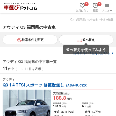
0
0
お気に入り
履歴
メニュー
Q3 （福岡県）の中古車・中古車情報
アウディ Q3 福岡県の中古車
検索条件を変更
並べ替え
並べ替えを使ってみよう
新着車両の情報を受け取る
アウディ Q3 福岡県の中古車一覧
11
台中（ 1 ～ 11 件を表示 ）
アウディ
Q3 1.4 TFSI スポーツ 修復歴無し
（ABA-8UCZD）
支払総額
(税込)
188
.8
万円
車両価格
(税込)
諸費用
(税込)
181
.9
6
.9
万円
万円
年式
2016
(H28)
走行
4.9万km