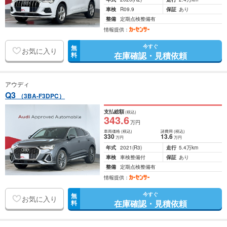
車検
R09.9
保証
あり
整備
定期点検整備有
情報提供：
今すぐ
無
お気に入り
在庫確認・見積依頼
料
アウディ
Q3
（3BA-F3DPC）
支払総額
(税込)
343
.6
万円
車両価格
(税込)
諸費用
(税込)
330
13
.6
万円
万円
年式
2021
(R3)
走行
5.4万km
車検
車検整備付
保証
あり
整備
定期点検整備有
情報提供：
今すぐ
無
お気に入り
在庫確認・見積依頼
料