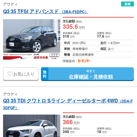
アウディ
新着
Q3 35 TFSI アドバンスド
（3BA-F3DPC）
支払総額
(税込)
335
.6
万円
車両価格
(税込)
諸費用
(税込)
318
17
.6
万円
万円
年式
2021
(R3)
走行
1.8万km
車検
車検整備付
保証
あり
整備
定期点検整備有
情報提供：
今すぐ
無
お気に入り
在庫確認・見積依頼
料
アウディ
Q3 35 TDI クワトロ Sライン ディーゼルターボ 4WD
（3DA-F
3DFGF）
支払総額
(税込)
366
万円
車両価格
(税込)
諸費用
(税込)
348
18
万円
万円