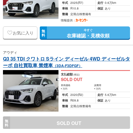
年式
2025
(R7)
走行
0.6万km
車検
R10.8
保証
あり
整備
定期点検整備有
情報提供：
今すぐ
無
お気に入り
在庫確認・見積依頼
料
アウディ
Q3 35 TDI クワトロ Sライン ディーゼル 4WD ディーゼルタ
ーボ 自社買取車 禁煙車
（3DA-F3DFGF）
支払総額
(税込)
SOLD OUT
車両価格
諸費用
-
-
万円
万円
年式
2020
(R2)
走行
5.6万km
車検
R09.8
保証
あり
整備
定期点検整備有
無
SOLD OUT
料