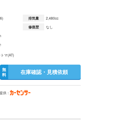
6)
排気量
2,480cc
修復歴
なし
m
ト
トマ(AT)
無
在庫確認・見積依頼
料
提供：