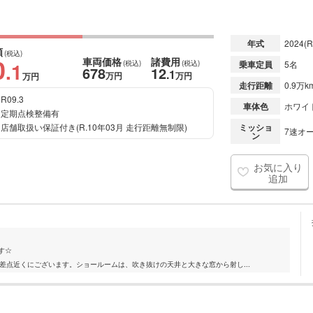
年式
2024
(R
額
(税込)
0
車両価格
諸費用
.1
(税込)
(税込)
乗車定員
5名
678
12
.1
万円
万円
万円
走行距離
0.9万k
R09.3
車体色
ホワイ
定期点検整備有
店舗取扱い保証付き(R.10年03月 走行距離無制限)
ミッショ
7速オー
ン
お気に入り
追加
す☆
目交差点近くにございます。ショールームは、吹き抜けの天井と大きな窓から射し...