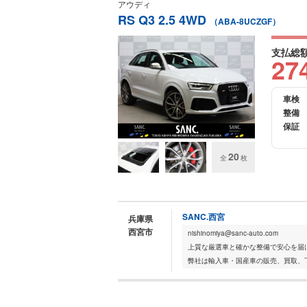
アウディ
RS Q3 2.5 4WD
（ABA-8UCZGF）
支払総
27
車検
整備
保証
20
全
枚
SANC.西宮
兵庫県
西宮市
nishinomiya@sanc-auto.com
上質な厳選車と確かな整備で安心を届
弊社は輸入車・国産車の販売、買取、下取