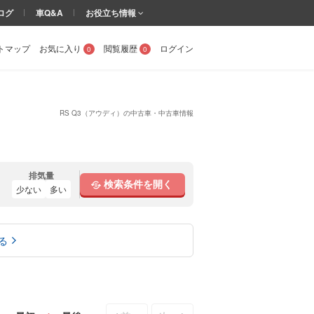
ログ
車Q&A
お役立ち情報
トマップ
お気に入り
閲覧履歴
ログイン
0
0
RS Q3（アウディ）の中古車・中古車情報
排気量
検索条件を開く
少ない
多い
る