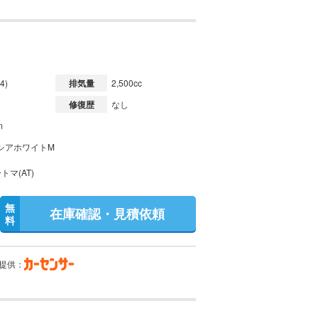
4)
排気量
2,500cc
修復歴
なし
m
シアホワイトM
トマ(AT)
無
在庫確認・見積依頼
料
提供：