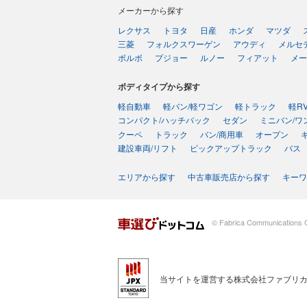
メーカーから探す
レクサス
トヨタ
日産
ホンダ
マツダ
三菱
フォルクスワーゲン
アウディ
メルセ
ボルボ
プジョー
ルノー
フィアット
メー
ボディタイプから探す
軽自動車
軽バン/軽ワゴン
軽トラック
軽R
コンパクト/ハッチバック
セダン
ミニバン/ワ
クーペ
トラック
バン/商用車
オープン
建設車両/リフト
ピックアップトラック
バス
エリアから探す
中古車販売店から探す
キーワ
© Fabrica Communications C
当サイトを運営する株式会社ファブリカ