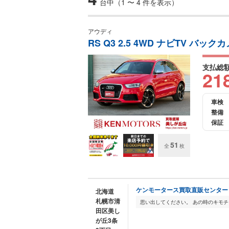
台中（1 〜 4 件を表示）
アウディ
RS Q3 2.5 4WD ナビTV バッ
支払総
21
車検
整備
保証
51
全
枚
ケンモータース買取直販センター
北海道
札幌市清
田区美し
が丘3条