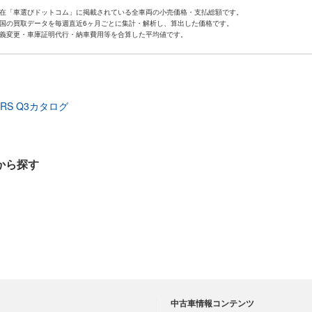
 現在「車選びドットコム」に掲載されている全車両の小売価格・支払総額です。
 全国の買取データを毎週直近6ヶ月ごとに集計・解析し、算出した価格です。
 名義変更・車庫証明代行・納車費用等を合算した平均値です。
RS Q3カタログ
から探す
中古車情報コンテンツ