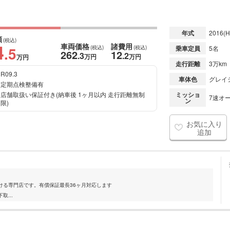
年式
2016
(H
額
(税込)
4
車両価格
諸費用
.5
(税込)
(税込)
乗車定員
5名
262
12
.3
.2
万円
万円
万円
走行距離
3万km
R09.3
車体色
グレイ
定期点検整備有
店舗取扱い保証付き(納車後 1ヶ月以内 走行距離無制
ミッショ
7速オー
ン
限)
お気に入り
追加
ける専門店です。有償保証最長36ヶ月対応します
...