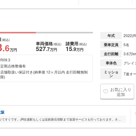
年式
2022
(R
額
(税込)
3
車両価格
諸費用
.6
(税込)
(税込)
乗車定員
5名
527
15
.7
.9
万円
万円
万円
走行距離
3.6万k
R09.3
車体色
グレイ
定期点検整備有
店舗取扱い保証付き(納車後 12ヶ月以内 走行距離無制
ミッショ
7速オー
ン
限)
お気に入り
追加
大阪
お車でお越しのお客様は、水走ICを降りてすぐです。JR住道駅もしくは近鉄新石切駅まで送迎サービスも行っております。ネットに掲載出来ていない在庫もございますので、...