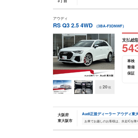
3丁目
アウディ
RS Q3 2.5 4WD
（3BA-F3DNWF）
支払総
54
車検
整備
保証
20
全
枚
Audi正規ディーラー アウディ東
大阪府
東大阪市