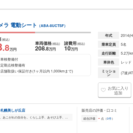
クカメラ 電動シート
（ABA-8UCTSF）
年式
2014
(H
額
(税込)
8
車両価格
諸費用
.8
(税込)
(税込)
乗車定員
5名
208
10
.8
万円
万円
万円
走行距離
5.2万k
車検整備付
車体色
レッド
定期点検整備有
店舗取扱い保証付き(1ヶ月以内 1,000kmまで)
ミッショ
(7速)AT
ン
お気に入り
追加
 札幌美しが丘店
販売店の評価・口コミ
-
思い出してください。 あの時のキモチ、あこがれの自分を。くらし上手、あそび上手、たのしみ上手。 そんな、ハッピーな気持ち。年を重ね、責任も増え、家族もできたか...
総合評価
点（
0件
）