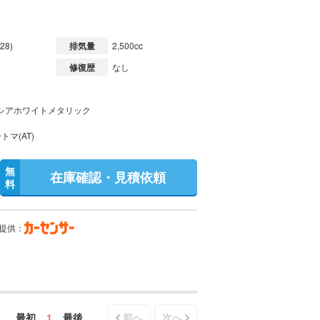
28)
排気量
2,500cc
修復歴
なし
シアホワイトメタリック
トマ(AT)
無
在庫確認・見積依頼
料
提供：
最初
1
最後
前へ
次へ