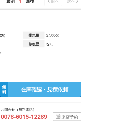
最初
1
最後
前へ
次へ
26)
排気量
2,500cc
修復歴
なし
m
無
在庫確認・見積依頼
料
お問合せ（無料電話）
0078-6015-12289
来店予約