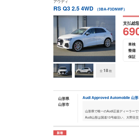
アウディ
RS Q3 2.5 4WD
（3BA-F3DNWF）
支払総
69
車検
整備
保証
18
全
枚
Audi Approved Automobile 山形
山形県
山形市
山形県で唯一のAudi正規ディーラーで
Audi山形は国道13号線沿い、大野
新着