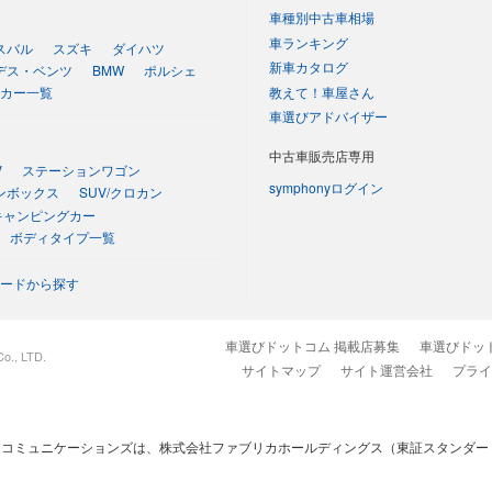
車種別中古車相場
車ランキング
スバル
スズキ
ダイハツ
新車カタログ
デス・ベンツ
BMW
ポルシェ
教えて！車屋さん
カー一覧
車選びアドバイザー
中古車販売店専用
V
ステーションワゴン
symphonyログイン
ンボックス
SUV/クロカン
キャンピングカー
ボディタイプ一覧
ードから探す
車選びドットコム 掲載店募集
車選びドッ
o., LTD.
サイトマップ
サイト運営会社
プライ
コミュニケーションズは、株式会社ファブリカホールディングス（東証スタンダード