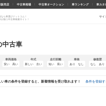
車販売店
中古車相場
中古車オークション
車ランキング
車カタ
サイ
報なら車選びドットコム！
車が揃う中古車検索サイト！
の中古車
車両価格
年式
走行距離
車検
修復歴
安い
高い
新しい
古い
短い
長い
あり
なし
なし
あり
しい車の条件を登録すると、新着情報を受け取れます！
条件を登録す