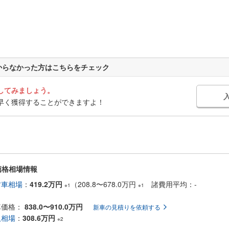
からなかった方はこちらをチェック
してみましょう。
早く獲得することができますよ！
価格相場情報
古車相場
：
419.2万円
（
208.8
〜
678.0万円
諸費用平均：-
※1
※1
車価格：
838.0〜910.0万円
新車の見積りを依頼する
取相場
：
308.6万円
※2