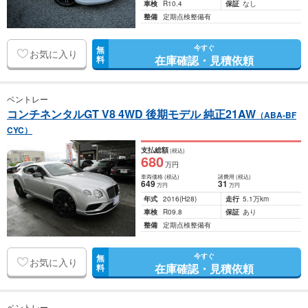
車検
R10.4
保証
なし
整備
定期点検整備有
今すぐ
無
お気に入り
在庫確認・見積依頼
料
ベントレー
コンチネンタルGT V8 4WD 後期モデル 純正21AW
（ABA-BF
CYC）
支払総額
(税込)
680
万円
車両価格
(税込)
諸費用
(税込)
649
31
万円
万円
年式
2016
(H28)
走行
5.1万km
車検
R09.8
保証
あり
整備
定期点検整備有
今すぐ
無
お気に入り
在庫確認・見積依頼
料
ベントレー