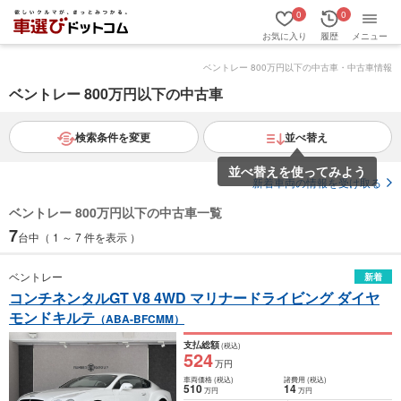
0
0
お気に入り
履歴
メニュー
ベントレー 800万円以下の中古車・中古車情報
ベントレー 800万円以下の中古車
検索条件を変更
並べ替え
並べ替えを使ってみよう
新着車両の情報を受け取る
ベントレー 800万円以下の中古車一覧
7
台中（ 1 ～ 7 件を表示 ）
ベントレー
新着
コンチネンタルGT V8 4WD マリナードライビング ダイヤ
モンドキルテ
（ABA-BFCMM）
支払総額
(税込)
524
万円
車両価格
(税込)
諸費用
(税込)
510
14
万円
万円