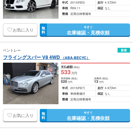
年式
2013
(H25)
走行
4.3万km
車検
R09.11
保証
なし
整備
定期点検整備有
今すぐ
無
お気に入り
在庫確認・見積依頼
料
ベントレー
新着
フライングスパー V8 4WD
（ABA-BECYC）
支払総額
(税込)
533
万円
車両価格
(税込)
諸費用
(税込)
520
13
万円
万円
年式
2015
(H27)
走行
4.9万km
車検
車検整備付
保証
なし
整備
定期点検整備有
今すぐ
無
お気に入り
在庫確認・見積依頼
料