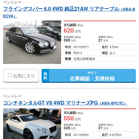
ベントレー
フライングスパー 6.0 4WD 純正21AW リアテーブル
（ABA-B
ECVA）
支払総額
(税込)
620
万円
車両価格
(税込)
諸費用
(税込)
599
21
万円
万円
年式
2015
(H27)
走行
4万km
車検
R09.2
保証
あり
整備
定期点検整備有
今すぐ
無
お気に入り
在庫確認・見積依頼
料
ベントレー
コンチネンタルGT V8 4WD マリナーズPG
（ABA-BFCYC）
支払総額
(税込)
550
万円
車両価格
(税込)
諸費用
(税込)
529
21
万円
万円
年式
2014
(H26)
走行
6.8万km