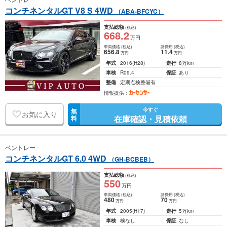
コンチネンタルGT V8 S 4WD
（ABA-BFCYC）
支払総額
(税込)
668
.2
万円
車両価格
(税込)
諸費用
(税込)
656
.8
11
.4
万円
万円
年式
2016
(H28)
走行
8万km
車検
R09.4
保証
あり
整備
定期点検整備有
情報提供：
今すぐ
無
お気に入り
在庫確認・見積依頼
料
ベントレー
コンチネンタルGT 6.0 4WD
（GH-BCBEB）
支払総額
(税込)
550
万円
車両価格
(税込)
諸費用
(税込)
480
70
万円
万円
年式
2005
(H17)
走行
5万km
車検
検なし
保証
なし