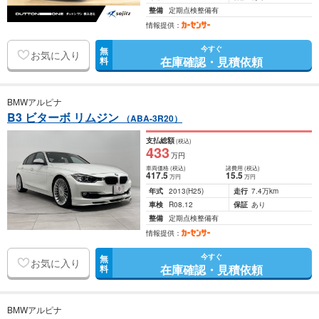
整備
定期点検整備有
情報提供：
今すぐ
無
お気に入り
在庫確認・見積依頼
料
BMWアルピナ
B3 ビターボ リムジン
（ABA-3R20）
支払総額
(税込)
433
万円
車両価格
(税込)
諸費用
(税込)
417
.5
15
.5
万円
万円
年式
2013
(H25)
走行
7.4万km
車検
R08.12
保証
あり
整備
定期点検整備有
情報提供：
今すぐ
無
お気に入り
在庫確認・見積依頼
料
BMWアルピナ