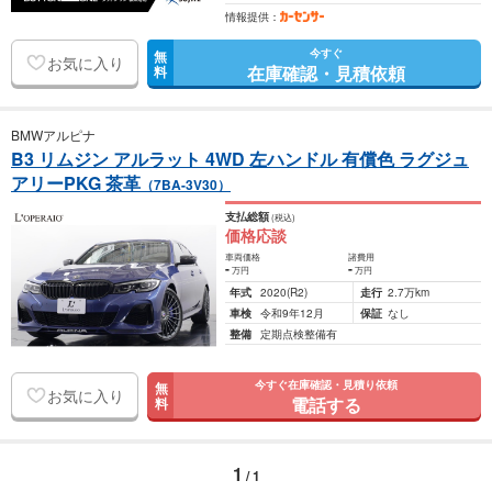
情報提供：
今すぐ
無
お気に入り
在庫確認・見積依頼
料
BMWアルピナ
B3 リムジン アルラット 4WD 左ハンドル 有償色 ラグジュ
アリーPKG 茶革
（7BA-3V30）
支払総額
(税込)
価格応談
車両価格
諸費用
-
-
万円
万円
年式
2020
(R2)
走行
2.7万km
車検
令和9年12月
保証
なし
整備
定期点検整備有
今すぐ在庫確認・見積り依頼
無
お気に入り
電話する
料
1
/ 1