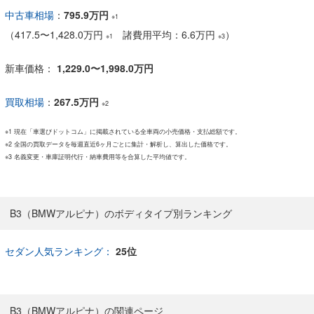
中古車相場
：
795.9万円
※1
（
417.5
〜
1,428.0万円
諸費用平均：6.6万円
）
※1
※3
新車価格：
1,229.0〜1,998.0万円
買取相場
：
267.5万円
※2
※1 現在「車選びドットコム」に掲載されている全車両の小売価格・支払総額です。
※2 全国の買取データを毎週直近6ヶ月ごとに集計・解析し、算出した価格です。
※3 名義変更・車庫証明代行・納車費用等を合算した平均値です。
B3（BMWアルピナ）のボディタイプ別ランキング
セダン人気ランキング：
25位
B3（BMWアルピナ）の関連ページ