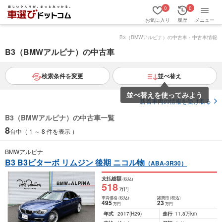
0
0
お気に入り
履歴
メニュー
B3（BMWアルピナ）の中古車・中古車情報
B3（BMWアルピナ）の中古車
検索条件を変更
並べ替え
並べ替えを使ってみよう
新着車両の情報を受け取る
B3（BMWアルピナ）の中古車一覧
8
台中（ 1 ～ 8 件を表示 ）
BMWアルピナ
B3 B3ビターボ リムジン 後期 ニコル物
（ABA-3R30）
支払総額
(税込)
518
万円
車両価格
(税込)
諸費用
(税込)
495
23
万円
万円
年式
2017
(H29)
走行
11.8万km