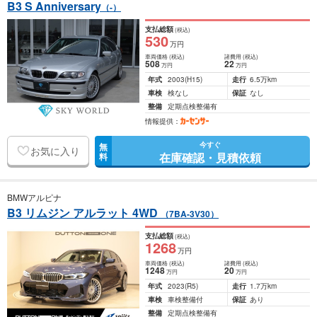
B3 S Anniversary
（-）
支払総額
(税込)
530
万円
車両価格
(税込)
諸費用
(税込)
508
22
万円
万円
年式
2003
(H15)
走行
6.5万km
車検
検なし
保証
なし
整備
定期点検整備有
情報提供：
今すぐ
無
お気に入り
在庫確認・見積依頼
料
BMWアルピナ
B3 リムジン アルラット 4WD
（7BA-3V30）
支払総額
(税込)
1268
万円
車両価格
(税込)
諸費用
(税込)
1248
20
万円
万円
年式
2023
(R5)
走行
1.7万km
車検
車検整備付
保証
あり
整備
定期点検整備有