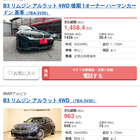
B3 リムジン アルラット 4WD 後期 1オーナー ハーマンカー
ドン 茶革
（7BA-3V30）
支払総額
(税込)
1,458
.4
万円
車両価格
(税込)
諸費用
(税込)
1428
30
.4
万円
万円
年式
2023
(R5)
走行
1.1万km
車検
検なし
保証
あり
整備
定期点検整備有
今すぐ在庫確認・見積り依頼
無
お気に入り
電話する
料
BMWアルピナ
B3 リムジン アルラット 4WD
（7BA-3V30）
支払総額
(税込)
963
万円
車両価格
(税込)
諸費用
(税込)
948
15
万円
万円
年式
2020
(R2)
走行
3.1万km
車検
R09.11
保証
あり