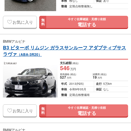
車検
検なし
保証
あり
整備
定期点検整備無し
今すぐ在庫確認・見積り依頼
無
お気に入り
電話する
料
BMWアルピナ
B3 ビターボ リムジン ガラスサンルーフ アダプティブサス
ラヴァ
（ABA-3R20）
支払総額
(税込)
546
万円
車両価格
(税込)
諸費用
(税込)
527
19
万円
万円
年式
2013
(H25)
走行
5万km
車検
令和9年05月
保証
なし
整備
定期点検整備有
今すぐ在庫確認・見積り依頼
無
お気に入り
電話する
料
BMWアルピナ