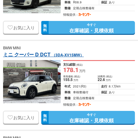
車検
R08.9
保証
あり
整備
定期点検整備有
情報提供：
今すぐ
無
お気に入り
在庫確認・見積依頼
料
BMW MINI
ミニ クーパー D DCT
（3DA-XV15MW）
支払総額
(税込)
178
.1
万円
車両価格
(税込)
諸費用
(税込)
155
.5
22
.6
万円
万円
年式
2021
(R3)
走行
8.1万km
車検
車検整備付
保証
あり
整備
定期点検整備有
情報提供：
今すぐ
無
お気に入り
在庫確認・見積依頼
料
BMW MINI