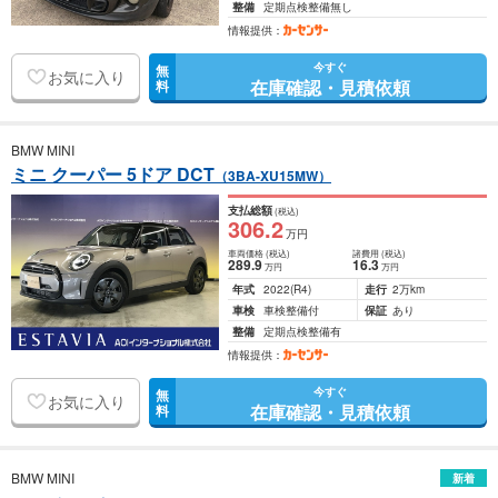
整備
定期点検整備無し
情報提供：
今すぐ
無
お気に入り
在庫確認・見積依頼
料
BMW MINI
ミニ クーパー 5ドア DCT
（3BA-XU15MW）
支払総額
(税込)
306
.2
万円
車両価格
(税込)
諸費用
(税込)
289
.9
16
.3
万円
万円
年式
2022
(R4)
走行
2万km
車検
車検整備付
保証
あり
整備
定期点検整備有
情報提供：
今すぐ
無
お気に入り
在庫確認・見積依頼
料
BMW MINI
新着