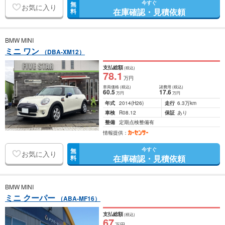
今すぐ
無
お気に入り
在庫確認・見積依頼
料
BMW MINI
ミニ ワン
（DBA-XM12）
支払総額
(税込)
78
.1
万円
車両価格
(税込)
諸費用
(税込)
60
.5
17
.6
万円
万円
年式
2014
(H26)
走行
6.3万km
車検
R08.12
保証
あり
整備
定期点検整備有
情報提供：
今すぐ
無
お気に入り
在庫確認・見積依頼
料
BMW MINI
ミニ クーパー
（ABA-MF16）
支払総額
(税込)
67
万円