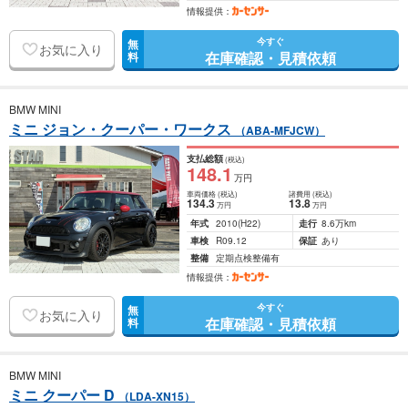
情報提供：
今すぐ
無
お気に入り
在庫確認・見積依頼
料
BMW MINI
ミニ ジョン・クーパー・ワークス
（ABA-MFJCW）
支払総額
(税込)
148
.1
万円
車両価格
(税込)
諸費用
(税込)
134
.3
13
.8
万円
万円
年式
2010
(H22)
走行
8.6万km
車検
R09.12
保証
あり
整備
定期点検整備有
情報提供：
今すぐ
無
お気に入り
在庫確認・見積依頼
料
BMW MINI
ミニ クーパー D
（LDA-XN15）