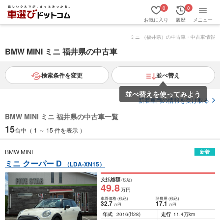
0
0
お気に入り
履歴
メニュー
ミニ （福井県）の中古車・中古車情報
BMW MINI ミニ 福井県の中古車
検索条件を変更
並べ替え
並べ替えを使ってみよう
新着車両の情報を受け取る
BMW MINI ミニ 福井県の中古車一覧
15
台中（ 1 ～ 15 件を表示 ）
BMW MINI
新着
ミニ クーパー D
（LDA-XN15）
支払総額
(税込)
49
.8
万円
車両価格
(税込)
諸費用
(税込)
32
.7
17
.1
万円
万円
年式
2016
(H28)
走行
11.4万km