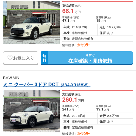
支払総額
(税込)
66
.1
万円
車両価格
(税込)
諸費用
(税込)
47
.1
19
万円
万円
年式
2016
(H28)
走行
10.9万km
車検
車検整備付
保証
あり
整備
定期点検整備有
情報提供：
今すぐ
無
お気に入り
在庫確認・見積依頼
料
BMW MINI
ミニ クーパー 3ドア DCT
（3BA-XR15MW）
支払総額
(税込)
260
.1
万円
車両価格
(税込)
諸費用
(税込)
241
19
.1
万円
万円
年式
2021
(R3)
走行
2.5万km
車検
車検整備付
保証
あり
整備
定期点検整備有
情報提供：