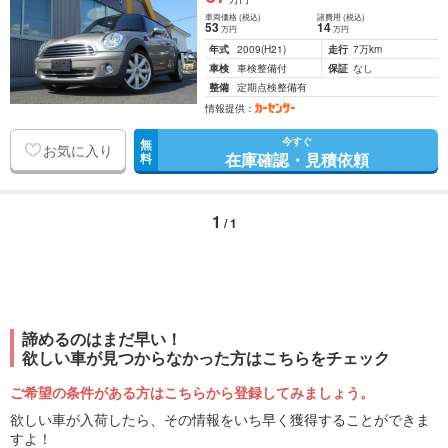
車両価格
(税込)
諸費用
(税込)
53
14
万円
万円
年式
2009
(H21)
走行
7万km
車検
車検整備付
保証
なし
整備
定期点検整備有
情報提供：
今すぐ
無
お気に入り
在庫確認・見積依頼
料
1
/ 1
諦めるのはまだ早い！
欲しい車が見つからなかった方はこちらをチェック
ご希望の条件がある方はこちらから登録してみましょう。
欲しい車が入荷したら、その情報をいち早く獲得することができま
すよ！