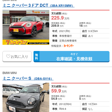
ミニ クーパー 3ドア DCT
（3BA-XR15MW）
支払総額
(税込)
225
.9
万円
車両価格
(税込)
諸費用
(税込)
209
.9
16
万円
万円
年式
2021
(R3)
走行
3.9万km
車検
車検整備付
保証
あり
整備
定期点検整備有
情報提供：
今すぐ
無
お気に入り
在庫確認・見積依頼
料
BMW MINI
ミニ クーパー S
（DBA-SV16）
支払総額
(税込)
59
.9
万円
車両価格
(税込)
諸費用
(税込)
54
.9
5
万円
万円
年式
2012
(H24)
走行
10万km
車検
R09.6
保証
なし