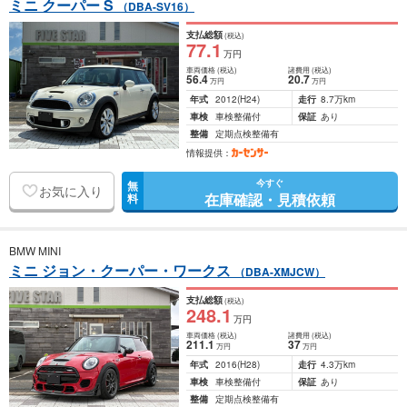
ミニ クーパー S
（DBA-SV16）
支払総額
(税込)
77
.1
万円
車両価格
(税込)
諸費用
(税込)
56
.4
20
.7
万円
万円
年式
2012
(H24)
走行
8.7万km
車検
車検整備付
保証
あり
整備
定期点検整備有
情報提供：
今すぐ
無
お気に入り
在庫確認・見積依頼
料
BMW MINI
ミニ ジョン・クーパー・ワークス
（DBA-XMJCW）
支払総額
(税込)
248
.1
万円
車両価格
(税込)
諸費用
(税込)
211
.1
37
万円
万円
年式
2016
(H28)
走行
4.3万km
車検
車検整備付
保証
あり
整備
定期点検整備有