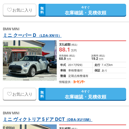
今すぐ
無
お気に入り
在庫確認・見積依頼
料
BMW MINI
ミニ クーパー D
（LDA-XN15）
支払総額
(税込)
88
.1
万円
車両価格
(税込)
諸費用
(税込)
68
.9
19
.2
万円
万円
年式
2017
(H29)
走行
7.4万km
車検
車検整備付
保証
あり
整備
定期点検整備有
情報提供：
今すぐ
無
お気に入り
在庫確認・見積依頼
料
BMW MINI
ミニ ヴィクトリア 5ドア DCT
（DBA-XU15M）
支払総額
(税込)