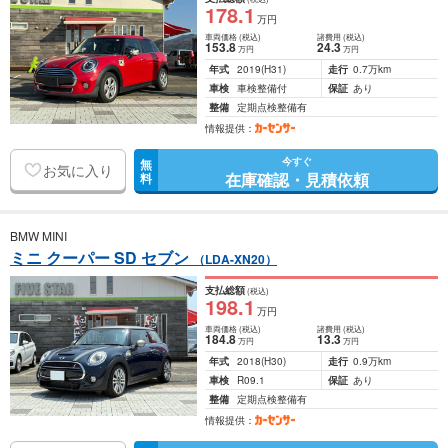
178
.1
万円
車両価格
(税込)
諸費用
(税込)
153
.8
24
.3
万円
万円
年式
2019
(H31)
走行
0.7万km
車検
車検整備付
保証
あり
整備
定期点検整備有
情報提供：
今すぐ
無
お気に入り
在庫確認・見積依頼
料
BMW MINI
ミニ クーパー SD セブン
（LDA-XN20）
支払総額
(税込)
198
.1
万円
車両価格
(税込)
諸費用
(税込)
184
.8
13
.3
万円
万円
年式
2018
(H30)
走行
0.9万km
車検
R09.1
保証
あり
整備
定期点検整備有
情報提供：