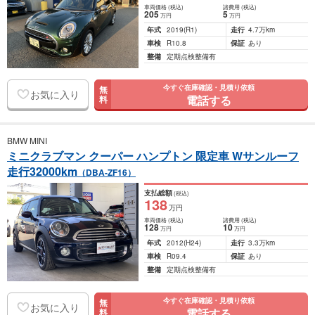
車両価格
(税込)
諸費用
(税込)
205
5
万円
万円
年式
2019
(R1)
走行
4.7万km
車検
R10.8
保証
あり
整備
定期点検整備有
今すぐ在庫確認・見積り依頼
無
お気に入り
電話する
料
BMW MINI
ミニクラブマン クーパー ハンプトン 限定車 Wサンルーフ
走行32000km
（DBA-ZF16）
支払総額
(税込)
138
万円
車両価格
(税込)
諸費用
(税込)
128
10
万円
万円
年式
2012
(H24)
走行
3.3万km
車検
R09.4
保証
あり
整備
定期点検整備有
今すぐ在庫確認・見積り依頼
無
お気に入り
電話する
料