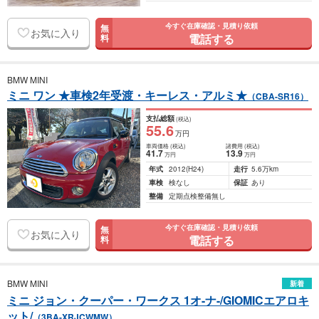
今すぐ在庫確認・見積り依頼
無
お気に入り
電話する
料
BMW MINI
ミニ ワン ★車検2年受渡・キーレス・アルミ★
（CBA-SR16）
支払総額
(税込)
55
.6
万円
車両価格
(税込)
諸費用
(税込)
41
.7
13
.9
万円
万円
年式
2012
(H24)
走行
5.6万km
車検
検なし
保証
あり
整備
定期点検整備無し
今すぐ在庫確認・見積り依頼
無
お気に入り
電話する
料
BMW MINI
新着
ミニ ジョン・クーパー・ワークス 1オ-ナ-/GIOMICエアロキ
ット/
（3BA-XRJCWMW）