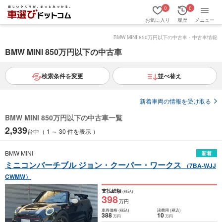
0
0
お気に入り
履歴
メニュー
BMW MINI 850万円以下の中古車・中古車情報
BMW MINI 850万円以下の中古車
検索条件を変更
並べ替え
新着車両の情報を受け取る
BMW MINI 850万円以下の中古車一覧
2,939
台中（ 1 ～ 30 件を表示 ）
BMW MINI
新着
ミニコンバーチブル ジョン・クーパー・ワークス
（7BA-WJJ
CWMW）
支払総額
(税込)
398
万円
車両価格
(税込)
諸費用
(税込)
388
10
万円
万円