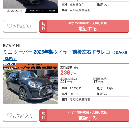
車検
車検整備付
保証
あり
整備
定期点検整備有
今すぐ在庫確認・見積り依頼
無
お気に入り
電話する
料
BMW MINI
ミニ クーパー 2025年製タイヤ・前後左右ドラレコ
（3BA-XR
15MW）
支払総額
(税込)
238
万円
車両価格
(税込)
諸費用
(税込)
221
17
万円
万円
年式
2023
(R5)
走行
1.9万km
車検
R10.4
保証
あり
整備
定期点検整備有
今すぐ在庫確認・見積り依頼
無
お気に入り
電話する
料