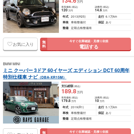
134
.6
万円
車両価格
(税込)
諸費用
(税込)
120
14
.6
万円
万円
年式
2013
(H25)
走行
6.1万km
車検
車検整備付
保証
あり
整備
定期点検整備有
今すぐ在庫確認・見積り依頼
無
お気に入り
電話する
料
BMW MINI
ミニ クーパー 3ドア 60イヤーズ エディション DCT 60周年
特別仕様車 ナビ
（DBA-XR15M）
支払総額
(税込)
189
.8
万円
車両価格
(税込)
諸費用
(税込)
179
.8
10
万円
万円
年式
2019
(R1)
走行
5.1万km
車検
車検整備付
保証
あり
整備
定期点検整備有
今すぐ在庫確認・見積り依頼
無