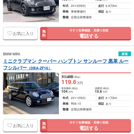
年式
2013
(H25)
走行
6.8万km
車検
車検整備付
保証
あり
整備
定期点検整備有
今すぐ在庫確認・見積り依頼
無
お気に入り
電話する
料
BMW MINI
新着
ミニクラブマン クーパー ハンプトン サンルーフ 黒革 ルー
フシルバー
（DBA-ZF16）
支払総額
(税込)
119
.6
万円
車両価格
(税込)
諸費用
(税込)
104
15
.6
万円
万円
年式
2011
(H23)
走行
6.1万km
車検
R08.10
保証
あり
整備
定期点検整備有
今すぐ在庫確認・見積り依頼
無
お気に入り
電話する
料