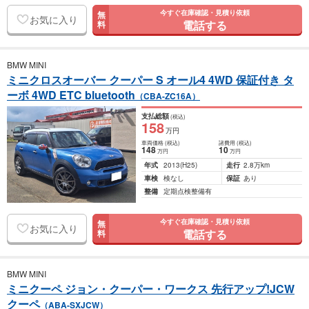
今すぐ在庫確認・見積り依頼
無
お気に入り
電話する
料
BMW MINI
ミニクロスオーバー クーパー S オール4 4WD 保証付き タ
ーボ 4WD ETC bluetooth
（CBA-ZC16A）
支払総額
(税込)
158
万円
車両価格
(税込)
諸費用
(税込)
148
10
万円
万円
年式
2013
(H25)
走行
2.8万km
車検
検なし
保証
あり
整備
定期点検整備有
今すぐ在庫確認・見積り依頼
無
お気に入り
電話する
料
BMW MINI
ミニクーペ ジョン・クーパー・ワークス 先行アップ!JCW
クーペ
（ABA-SXJCW）