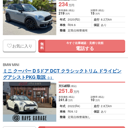
234
万円
車両価格
(税込)
諸費用
(税込)
219
15
万円
万円
年式
2020
(R2)
走行
8.2万km
車検
R09.6
保証
あり
整備
定期点検整備有
今すぐ在庫確認・見積り依頼
無
お気に入り
電話する
料
BMW MINI
ミニ クーパー D 5ドア DCT クラシックトリム ドライビン
グアシストPKG 取説
（-）
支払総額
(税込)
251
.8
万円
車両価格
(税込)
諸費用
(税込)
241
.8
10
万円
万円
年式
2022
(R4)
走行
2.8万km
車検
R09.12
保証
あり
整備
定期点検整備無し