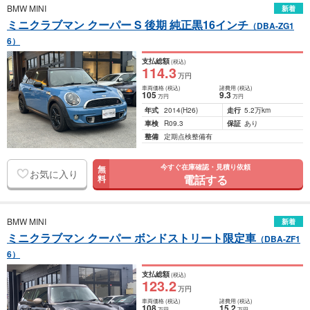
BMW MINI
新着
ミニクラブマン クーパー S 後期 純正黒16インチ
（DBA-ZG1
6）
支払総額
(税込)
114
.3
万円
車両価格
(税込)
諸費用
(税込)
105
9
.3
万円
万円
年式
2014
(H26)
走行
5.2万km
車検
R09.3
保証
あり
整備
定期点検整備有
今すぐ在庫確認・見積り依頼
無
お気に入り
電話する
料
BMW MINI
新着
ミニクラブマン クーパー ボンドストリート限定車
（DBA-ZF1
6）
支払総額
(税込)
123
.2
万円
車両価格
(税込)
諸費用
(税込)
108
15
.2
万円
万円