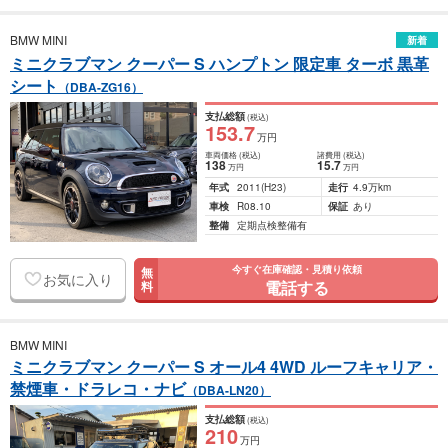
BMW MINI
新着
ミニクラブマン クーパー S ハンプトン 限定車 ターボ 黒革
シート
（DBA-ZG16）
支払総額
(税込)
153
.7
万円
車両価格
(税込)
諸費用
(税込)
138
15
.7
万円
万円
年式
2011
(H23)
走行
4.9万km
車検
R08.10
保証
あり
整備
定期点検整備有
今すぐ在庫確認・見積り依頼
無
お気に入り
電話する
料
BMW MINI
ミニクラブマン クーパー S オール4 4WD ルーフキャリア・
禁煙車・ドラレコ・ナビ
（DBA-LN20）
支払総額
(税込)
210
万円