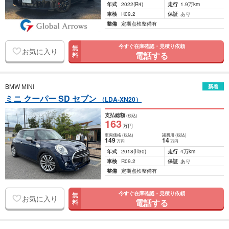
年式
2022
(R4)
走行
1.9万km
車検
R09.2
保証
あり
整備
定期点検整備有
今すぐ在庫確認・見積り依頼
無
お気に入り
電話する
料
BMW MINI
新着
ミニ クーパー SD セブン
（LDA-XN20）
支払総額
(税込)
163
万円
車両価格
(税込)
諸費用
(税込)
149
14
万円
万円
年式
2018
(H30)
走行
4万km
車検
R09.2
保証
あり
整備
定期点検整備有
今すぐ在庫確認・見積り依頼
無
お気に入り
電話する
料