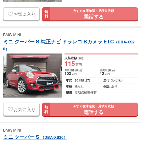
今すぐ在庫確認・見積り依頼
無
お気に入り
電話する
料
BMW MINI
ミニ クーパー S 純正ナビ ドラレコ Bカメラ ETC
（DBA-XS2
0）
支払総額
(税込)
115
万円
車両価格
(税込)
諸費用
(税込)
103
12
万円
万円
年式
2015
(H27)
走行
3.4万km
車検
検なし
保証
あり
整備
定期点検整備有
今すぐ在庫確認・見積り依頼
無
お気に入り
電話する
料
BMW MINI
ミニ クーパー S
（DBA-XS20）