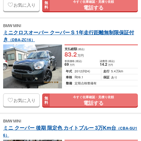
今すぐ在庫確認・見積り依頼
無
お気に入り
電話する
料
BMW MINI
ミニクロスオーバー クーパー S 1年走行距離無制限保証付
き
（DBA-ZC16）
支払総額
(税込)
83
.2
万円
車両価格
(税込)
諸費用
(税込)
69
14
.2
万円
万円
年式
2012
(H24)
走行
5.4万km
車検
R09.1
保証
あり
整備
定期点検整備有
今すぐ在庫確認・見積り依頼
無
お気に入り
電話する
料
BMW MINI
ミニ クーパー 後期 限定色 カイトブルー 3万Km台
（CBA-SU1
6）