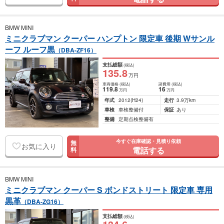
BMW MINI
ミニクラブマン クーパー ハンプトン 限定車 後期 Wサンル
ーフ ルーフ黒
（DBA-ZF16）
支払総額
(税込)
135
.8
万円
車両価格
(税込)
諸費用
(税込)
119
.8
16
万円
万円
年式
2012
(H24)
走行
3.9万km
車検
車検整備付
保証
あり
整備
定期点検整備有
今すぐ在庫確認・見積り依頼
無
お気に入り
電話する
料
BMW MINI
ミニクラブマン クーパー S ボンドストリート 限定車 専用
黒革
（DBA-ZG16）
支払総額
(税込)