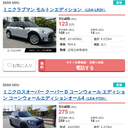
BMW MINI
新着
ミニクラブマン モルトンエディション
（LDA-LR20）
支払総額
(税込)
123
万円
車両価格
(税込)
諸費用
(税込)
109
14
万円
万円
年式
2018
(H30)
走行
9.5万km
車検
R09.8
保証
あり
整備
定期点検整備有
今すぐ在庫確認・見積り依頼
無
お気に入り
電話する
料
BMW MINI
新着
ミニクロスオーバー クーパー D コーンウォール エディショ
ン コーンウォールエディションオール4
（LDA-YT20）
支払総額
(税込)
275
万円
車両価格
(税込)
諸費用
(税込)
259
16
万円
万円
年式
2020
(R2)
走行
5.3万km