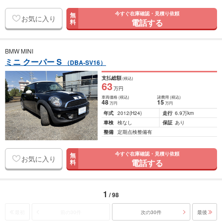
今すぐ在庫確認・見積り依頼
無
お気に入り
電話する
料
BMW MINI
ミニ クーパー S
（DBA-SV16）
支払総額
(税込)
63
万円
車両価格
(税込)
諸費用
(税込)
48
15
万円
万円
年式
2012
(H24)
走行
6.9万km
車検
検なし
保証
あり
整備
定期点検整備有
今すぐ在庫確認・見積り依頼
無
お気に入り
電話する
料
1
/ 98
最初
前の30件
次の30件
最後