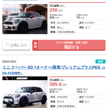
支払総額
(税込)
230
万円
車両価格
(税込)
諸費用
(税込)
220
10
万円
万円
年式
2012
(H24)
走行
6.4万km
車検
検なし
保証
あり
整備
定期点検整備無し
今すぐ在庫確認・見積り依頼
無
お気に入り
電話する
料
BMW MINI
新着
ミニ クーパー SD 1オーナー/茶革/プレミアムプラスPKG
（3
DA-XV20MW）
支払総額
(税込)
389
.8
万円
車両価格
(税込)
諸費用
(税込)
375
14
.8
万円
万円
年式
2023
(R5)
走行
0.5万km
車検
R10.8
保証
あり
整備
定期点検整備無し