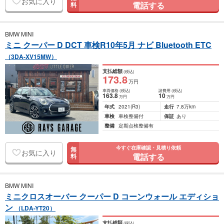
お気に入り
電話する
料
BMW MINI
ミニ クーパー D DCT 車検R10年5月 ナビ Bluetooth ETC
（3DA-XV15MW）
支払総額
(税込)
173
.8
万円
車両価格
(税込)
諸費用
(税込)
163
.8
10
万円
万円
年式
2021
(R3)
走行
7.8万km
車検
車検整備付
保証
あり
整備
定期点検整備有
今すぐ在庫確認・見積り依頼
無
お気に入り
電話する
料
BMW MINI
ミニクロスオーバー クーパー D コーンウォール エディショ
ン
（LDA-YT20）
支払総額
(税込)