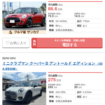
支払総額
(税込)
86
.6
万円
車両価格
(税込)
諸費用
(税込)
72
.3
14
.3
万円
万円
年式
2014
(H26)
走行
7万km
車検
検なし
保証
あり
整備
定期点検整備無し
今すぐ在庫確認・見積り依頼
無
お気に入り
電話する
料
BMW MINI
ミニクラブマン クーパー D アントールド エディション
（3D
A-BB20M）
支払総額
(税込)
275
万円
車両価格
(税込)
諸費用
(税込)
255
20
万円
万円
年式
2021
(R3)
走行
3.6万km
車検
検なし
保証
あり
整備
定期点検整備有