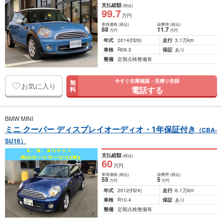
支払総額
(税込)
99
.7
万円
車両価格
(税込)
諸費用
(税込)
88
11
.7
万円
万円
年式
2014
(H26)
走行
3.1万km
車検
R09.3
保証
あり
整備
定期点検整備有
今すぐ在庫確認・見積り依頼
無
お気に入り
電話する
料
BMW MINI
ミニ クーパー ディスプレイオーディオ・1年保証付き
（CBA-
SU16）
支払総額
(税込)
60
万円
車両価格
(税込)
諸費用
(税込)
55
5
万円
万円
年式
2012
(H24)
走行
6.1万km
車検
R10.4
保証
あり
整備
定期点検整備有