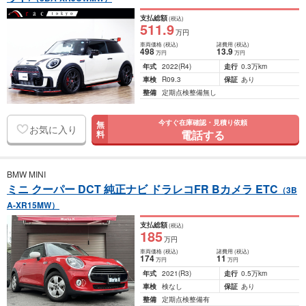
支払総額
(税込)
511
.9
万円
車両価格
(税込)
諸費用
(税込)
498
13
.9
万円
万円
年式
2022
(R4)
走行
0.3万km
車検
R09.3
保証
あり
整備
定期点検整備無し
今すぐ在庫確認・見積り依頼
無
お気に入り
電話する
料
BMW MINI
ミニ クーパー DCT 純正ナビ ドラレコFR Bカメラ ETC
（3B
A-XR15MW）
支払総額
(税込)
185
万円
車両価格
(税込)
諸費用
(税込)
174
11
万円
万円
年式
2021
(R3)
走行
0.5万km
車検
検なし
保証
あり
整備
定期点検整備有