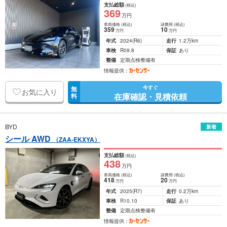
支払総額
(税込)
369
万円
車両価格
(税込)
諸費用
(税込)
359
10
万円
万円
年式
2024
(R6)
走行
1.2万km
車検
R09.8
保証
あり
整備
定期点検整備有
情報提供：
今すぐ
無
お気に入り
在庫確認・見積依頼
料
BYD
新着
シール AWD
（ZAA-EKXYA）
支払総額
(税込)
438
万円
車両価格
(税込)
諸費用
(税込)
418
20
万円
万円
年式
2025
(R7)
走行
0.2万km
車検
R10.10
保証
あり
整備
定期点検整備有
情報提供：