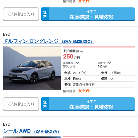
情報提供：
今すぐ
無
お気に入り
在庫確認・見積依頼
料
BYD
ドルフィン ロングレンジ
（ZAA-EM2EXSQ）
支払総額
(税込)
250
万円
車両価格
(税込)
諸費用
(税込)
238
12
万円
万円
年式
2024
(R6)
走行
0.7万km
車検
R09.8
保証
あり
整備
定期点検整備有
情報提供：
今すぐ
無
お気に入り
在庫確認・見積依頼
料
BYD
シール AWD
（ZAA-EKXYA）