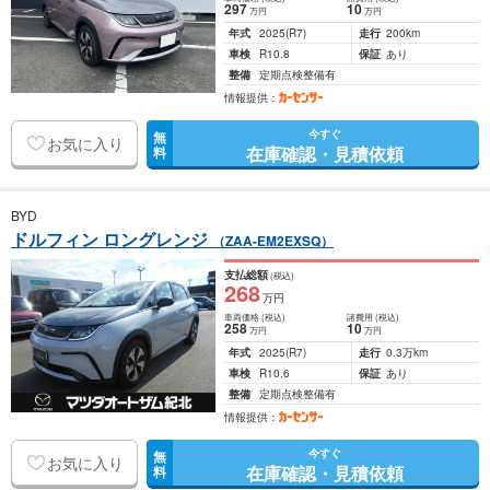
297
10
万円
万円
年式
2025
(R7)
走行
200km
車検
R10.8
保証
あり
整備
定期点検整備有
情報提供：
今すぐ
無
お気に入り
在庫確認・見積依頼
料
BYD
ドルフィン ロングレンジ
（ZAA-EM2EXSQ）
支払総額
(税込)
268
万円
車両価格
(税込)
諸費用
(税込)
258
10
万円
万円
年式
2025
(R7)
走行
0.3万km
車検
R10.6
保証
あり
整備
定期点検整備有
情報提供：
今すぐ
無
お気に入り
在庫確認・見積依頼
料