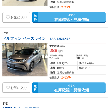
整備
定期点検整備有
情報提供：
今すぐ
無
お気に入り
在庫確認・見積依頼
料
BYD
ドルフィン ベースライン
（ZAA-EM2EXSF）
支払総額
(税込)
288
万円
車両価格
(税込)
諸費用
(税込)
278
10
万円
万円
年式
2025
(R7)
走行
0.4万km
車検
R10.6
保証
あり
整備
定期点検整備有
情報提供：
今すぐ
無
お気に入り
在庫確認・見積依頼
料
BYD