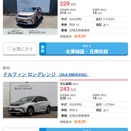
229
万円
車両価格
(税込)
諸費用
(税込)
214
15
万円
万円
年式
2024
(R6)
走行
0.9万km
車検
R09.12
保証
あり
整備
定期点検整備有
情報提供：
今すぐ
無
お気に入り
在庫確認・見積依頼
料
BYD
ドルフィン ロングレンジ
（ZAA-EM2EXSQ）
支払総額
(税込)
243
万円
車両価格
(税込)
諸費用
(税込)
228
15
万円
万円
年式
2023
(R5)
走行
1.2万km
車検
R08.9
保証
あり
整備
定期点検整備有
情報提供：