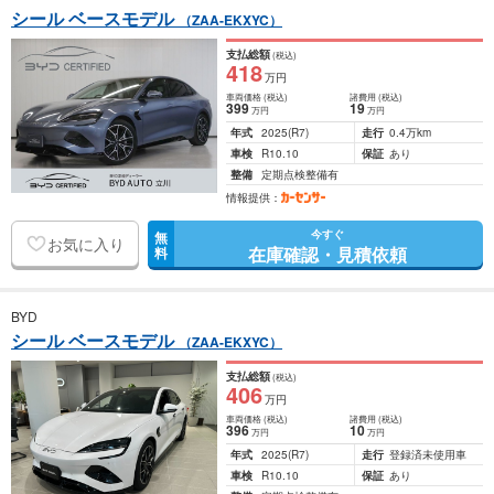
シール ベースモデル
（ZAA-EKXYC）
支払総額
(税込)
418
万円
車両価格
(税込)
諸費用
(税込)
399
19
万円
万円
年式
2025
(R7)
走行
0.4万km
車検
R10.10
保証
あり
整備
定期点検整備有
情報提供：
今すぐ
無
お気に入り
在庫確認・見積依頼
料
BYD
シール ベースモデル
（ZAA-EKXYC）
支払総額
(税込)
406
万円
車両価格
(税込)
諸費用
(税込)
396
10
万円
万円
年式
2025
(R7)
走行
登録済未使用車
車検
R10.10
保証
あり