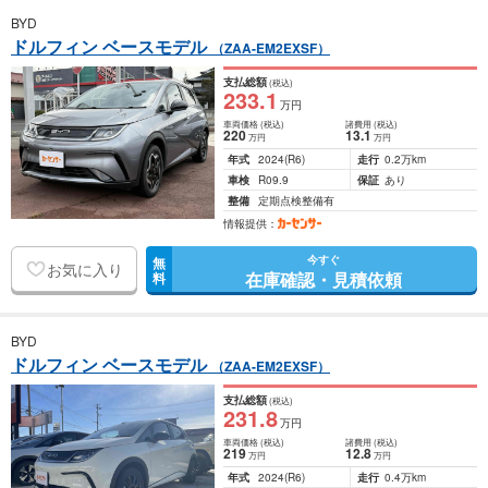
BYD
ドルフィン ベースモデル
（ZAA-EM2EXSF）
支払総額
(税込)
233
.1
万円
車両価格
(税込)
諸費用
(税込)
220
13
.1
万円
万円
年式
2024
(R6)
走行
0.2万km
車検
R09.9
保証
あり
整備
定期点検整備有
情報提供：
今すぐ
無
お気に入り
在庫確認・見積依頼
料
BYD
ドルフィン ベースモデル
（ZAA-EM2EXSF）
支払総額
(税込)
231
.8
万円
車両価格
(税込)
諸費用
(税込)
219
12
.8
万円
万円
年式
2024
(R6)
走行
0.4万km