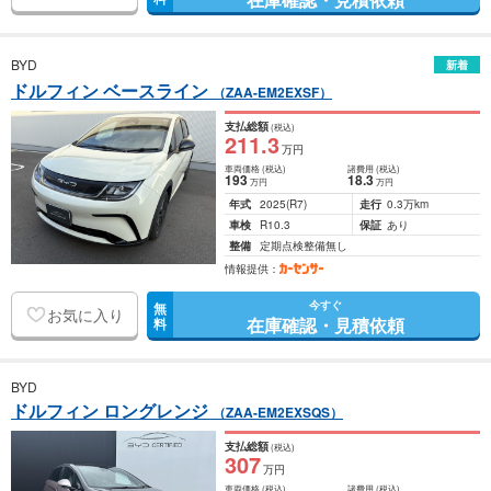
BYD
新着
ドルフィン ベースライン
（ZAA-EM2EXSF）
支払総額
(税込)
211
.3
万円
車両価格
(税込)
諸費用
(税込)
193
18
.3
万円
万円
年式
2025
(R7)
走行
0.3万km
車検
R10.3
保証
あり
整備
定期点検整備無し
情報提供：
今すぐ
無
お気に入り
在庫確認・見積依頼
料
BYD
ドルフィン ロングレンジ
（ZAA-EM2EXSQS）
支払総額
(税込)
307
万円
車両価格
(税込)
諸費用
(税込)