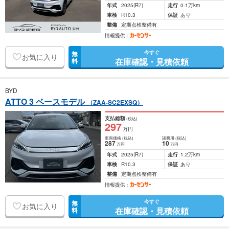
年式
2025
(R7)
走行
0.1万km
車検
R10.3
保証
あり
整備
定期点検整備有
情報提供：
今すぐ
無
お気に入り
在庫確認・見積依頼
料
BYD
ATTO 3 ベースモデル
（ZAA-SC2EXSQ）
支払総額
(税込)
297
万円
車両価格
(税込)
諸費用
(税込)
287
10
万円
万円
年式
2025
(R7)
走行
1.2万km
車検
R10.3
保証
あり
整備
定期点検整備有
情報提供：
今すぐ
無
お気に入り
在庫確認・見積依頼
料