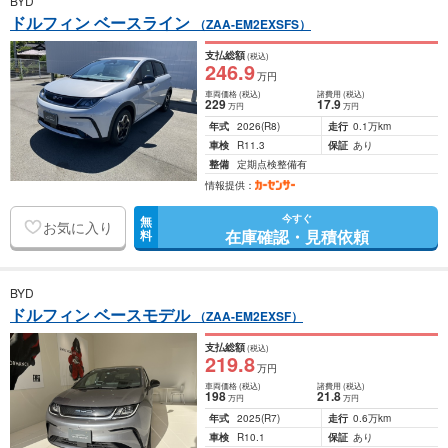
BYD
ドルフィン ベースライン
（ZAA-EM2EXSFS）
支払総額
(税込)
246
.9
万円
車両価格
(税込)
諸費用
(税込)
229
17
.9
万円
万円
年式
2026
(R8)
走行
0.1万km
車検
R11.3
保証
あり
整備
定期点検整備有
情報提供：
今すぐ
無
お気に入り
在庫確認・見積依頼
料
BYD
ドルフィン ベースモデル
（ZAA-EM2EXSF）
支払総額
(税込)
219
.8
万円
車両価格
(税込)
諸費用
(税込)
198
21
.8
万円
万円
年式
2025
(R7)
走行
0.6万km
車検
R10.1
保証
あり