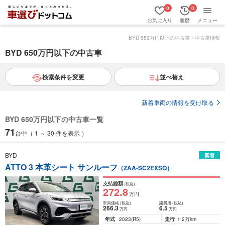
0
0
お気に入り
履歴
メニュー
BYD 650万円以下の中古車・中古車情報
BYD 650万円以下の中古車
検索条件を変更
並べ替え
新着車両の情報を受け取る
BYD 650万円以下の中古車一覧
71
台中（ 1 ～ 30 件を表示 ）
BYD
新着
ATTO 3 本革シート サンルーフ
（ZAA-SC2EXSQ）
支払総額
(税込)
272
.8
万円
車両価格
(税込)
諸費用
(税込)
266
.3
6
.5
万円
万円
年式
2023
(R5)
走行
1.2万km