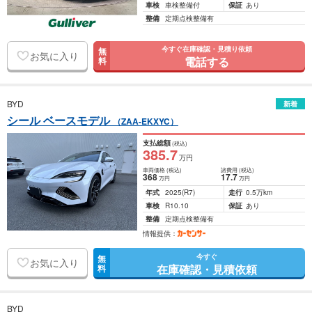
車検
車検整備付
保証
あり
整備
定期点検整備有
今すぐ在庫確認・見積り依頼
無
お気に入り
電話する
料
BYD
新着
シール ベースモデル
（ZAA-EKXYC）
支払総額
(税込)
385
.7
万円
車両価格
(税込)
諸費用
(税込)
368
17
.7
万円
万円
年式
2025
(R7)
走行
0.5万km
車検
R10.10
保証
あり
整備
定期点検整備有
情報提供：
今すぐ
無
お気に入り
在庫確認・見積依頼
料
BYD