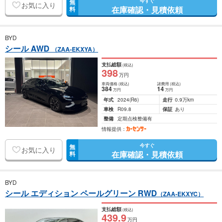
今すぐ
無
お気に入り
在庫確認・見積依頼
料
BYD
シール AWD
（ZAA-EKXYA）
支払総額
(税込)
398
万円
車両価格
(税込)
諸費用
(税込)
384
14
万円
万円
年式
2024
(R6)
走行
0.9万km
車検
R09.8
保証
あり
整備
定期点検整備有
情報提供：
今すぐ
無
お気に入り
在庫確認・見積依頼
料
BYD
シール エディション ペールグリーン RWD
（ZAA-EKXYC）
支払総額
(税込)
439
.9
万円