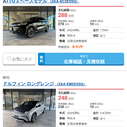
ATTO 3 ベースモデル
（ZAA-SC2EXSQ）
支払総額
(税込)
288
万円
車両価格
(税込)
諸費用
(税込)
278
10
万円
万円
年式
2024
(R6)
走行
1万km
車検
R09.8
保証
あり
整備
定期点検整備有
情報提供：
今すぐ
無
お気に入り
在庫確認・見積依頼
料
BYD
ドルフィン ロングレンジ
（ZAA-EM2EXSQ）
支払総額
(税込)
248
万円
車両価格
(税込)
諸費用
(税込)
238
10
万円
万円
年式
2024
(R6)
走行
0.6万km
車検
R09.8
保証
あり
整備
定期点検整備有