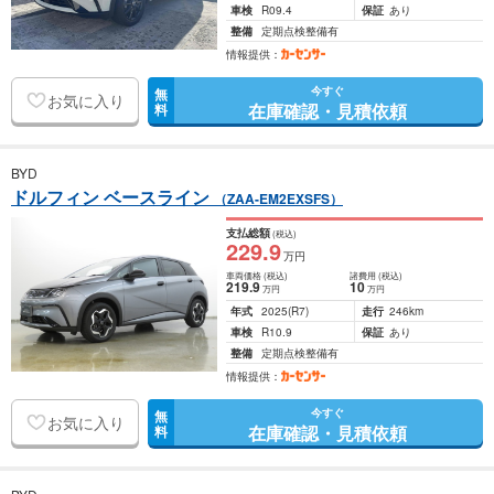
車検
R09.4
保証
あり
整備
定期点検整備有
情報提供：
今すぐ
無
お気に入り
在庫確認・見積依頼
料
BYD
ドルフィン ベースライン
（ZAA-EM2EXSFS）
支払総額
(税込)
229
.9
万円
車両価格
(税込)
諸費用
(税込)
219
.9
10
万円
万円
年式
2025
(R7)
走行
246km
車検
R10.9
保証
あり
整備
定期点検整備有
情報提供：
今すぐ
無
お気に入り
在庫確認・見積依頼
料