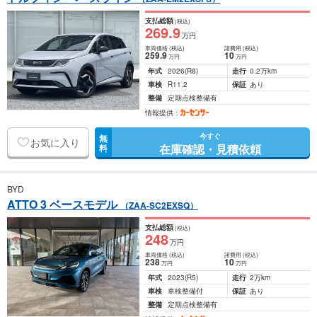
支払総額
(税込)
269
.9
万円
車両価格
(税込)
諸費用
(税込)
259
.9
10
万円
万円
年式
2026
(R8)
走行
0.2万km
車検
R11.2
保証
あり
整備
定期点検整備有
情報提供：
今すぐ
無
お気に入り
在庫確認・見積依頼
料
BYD
ATTO 3 ベースモデル
（ZAA-SC2EXSQ）
支払総額
(税込)
248
万円
車両価格
(税込)
諸費用
(税込)
238
10
万円
万円
年式
2023
(R5)
走行
2万km
車検
車検整備付
保証
あり
整備
定期点検整備有