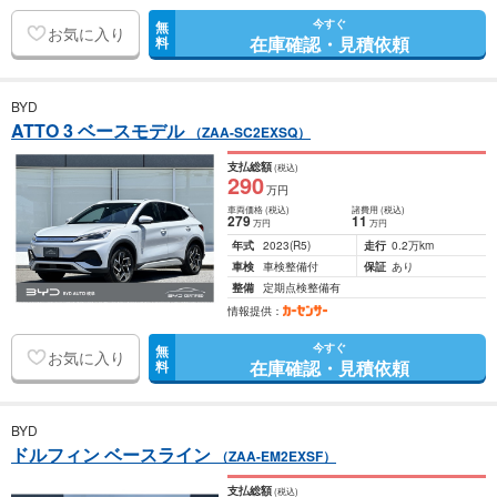
今すぐ
無
お気に入り
在庫確認・見積依頼
料
BYD
ATTO 3 ベースモデル
（ZAA-SC2EXSQ）
支払総額
(税込)
290
万円
車両価格
(税込)
諸費用
(税込)
279
11
万円
万円
年式
2023
(R5)
走行
0.2万km
車検
車検整備付
保証
あり
整備
定期点検整備有
情報提供：
今すぐ
無
お気に入り
在庫確認・見積依頼
料
BYD
ドルフィン ベースライン
（ZAA-EM2EXSF）
支払総額
(税込)