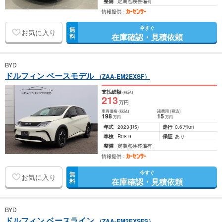
整備
定期点検整備有
情報提供：
今すぐ
無
お気に入り
在庫確認・見積依頼
料
BYD
ドルフィン ベースモデル
（ZAA-EM2EXSF）
支払総額
(税込)
213
万円
車両価格
(税込)
諸費用
(税込)
198
15
万円
万円
年式
2023
(R5)
走行
0.6万km
車検
R08.9
保証
あり
整備
定期点検整備有
情報提供：
今すぐ
無
お気に入り
在庫確認・見積依頼
料
BYD
ドルフィン ベースライン
（ZAA-EM2EXSFS）