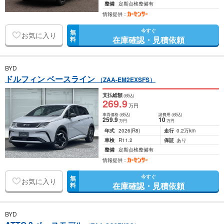
整備
定期点検整備有
情報提供：
今すぐ
無
お気に入り
在庫確認・見積依頼
料
BYD
ドルフィン ベースライン
（ZAA-EM2EXSFS）
支払総額
(税込)
269
.9
万円
車両価格
(税込)
諸費用
(税込)
259
.9
10
万円
万円
年式
2026
(R8)
走行
0.2万km
車検
R11.2
保証
あり
整備
定期点検整備有
情報提供：
今すぐ
無
お気に入り
在庫確認・見積依頼
料
BYD