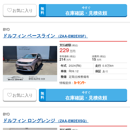
今すぐ
無
お気に入り
在庫確認・見積依頼
料
BYD
ドルフィン ベースライン
（ZAA-EM2EXSF）
支払総額
(税込)
229
万円
車両価格
(税込)
諸費用
(税込)
214
15
万円
万円
年式
2024
(R6)
走行
0.9万km
車検
R09.12
保証
あり
整備
定期点検整備有
情報提供：
今すぐ
無
お気に入り
在庫確認・見積依頼
料
BYD
ドルフィン ロングレンジ
（ZAA-EM2EXSQ）
支払総額
(税込)