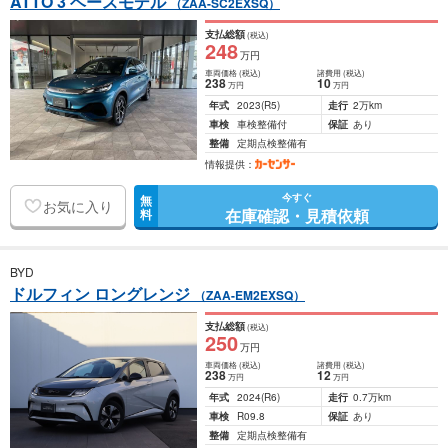
ATTO 3 ベースモデル
（ZAA-SC2EXSQ）
支払総額
(税込)
248
万円
車両価格
(税込)
諸費用
(税込)
238
10
万円
万円
年式
2023
(R5)
走行
2万km
車検
車検整備付
保証
あり
整備
定期点検整備有
情報提供：
今すぐ
無
お気に入り
在庫確認・見積依頼
料
BYD
ドルフィン ロングレンジ
（ZAA-EM2EXSQ）
支払総額
(税込)
250
万円
車両価格
(税込)
諸費用
(税込)
238
12
万円
万円
年式
2024
(R6)
走行
0.7万km
車検
R09.8
保証
あり
整備
定期点検整備有