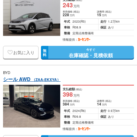
243
万円
車両価格
(税込)
諸費用
(税込)
228
15
万円
万円
年式
2023
(R5)
走行
1.2万km
車検
R08.9
保証
あり
整備
定期点検整備有
情報提供：
今すぐ
無
お気に入り
在庫確認・見積依頼
料
BYD
シール AWD
（ZAA-EKXYA）
支払総額
(税込)
398
万円
車両価格
(税込)
諸費用
(税込)
384
14
万円
万円
年式
2024
(R6)
走行
0.9万km
車検
R09.8
保証
あり
整備
定期点検整備有
情報提供：