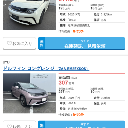
万円
車両価格
(税込)
諸費用
(税込)
193
18
.3
万円
万円
年式
2025
(R7)
走行
0.3万km
車検
R10.3
保証
あり
整備
定期点検整備無し
情報提供：
今すぐ
無
お気に入り
在庫確認・見積依頼
料
BYD
ドルフィン ロングレンジ
（ZAA-EM2EXSQS）
支払総額
(税込)
307
万円
車両価格
(税込)
諸費用
(税込)
297
10
万円
万円
年式
2025
(R7)
走行
200km
車検
R10.8
保証
あり
整備
定期点検整備有
情報提供：
今すぐ
無
お気に入り