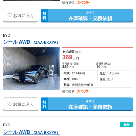
情報提供：
今すぐ
無
お気に入り
在庫確認・見積依頼
料
BYD
シール AWD
（ZAA-EKXYA）
支払総額
(税込)
369
万円
車両価格
(税込)
諸費用
(税込)
359
10
万円
万円
年式
2024
(R6)
走行
1.2万km
車検
R09.8
保証
あり
整備
定期点検整備有
情報提供：
今すぐ
無
お気に入り
在庫確認・見積依頼
料
BYD
新着
シール AWD
（ZAA-EKXYA）