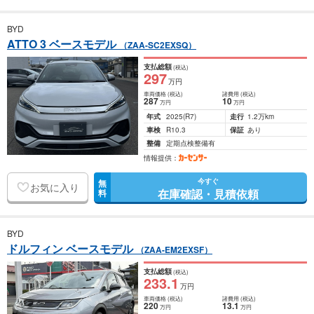
BYD
ATTO 3 ベースモデル
（ZAA-SC2EXSQ）
支払総額
(税込)
297
万円
車両価格
(税込)
諸費用
(税込)
287
10
万円
万円
年式
2025
(R7)
走行
1.2万km
車検
R10.3
保証
あり
整備
定期点検整備有
情報提供：
今すぐ
無
お気に入り
在庫確認・見積依頼
料
BYD
ドルフィン ベースモデル
（ZAA-EM2EXSF）
支払総額
(税込)
233
.1
万円
車両価格
(税込)
諸費用
(税込)
220
13
.1
万円
万円