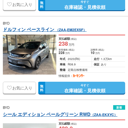
今すぐ
無
お気に入り
在庫確認・見積依頼
料
BYD
ドルフィン ベースライン
（ZAA-EM2EXSF）
支払総額
(税込)
238
万円
車両価格
(税込)
諸費用
(税込)
228
10
万円
万円
年式
2023
(R5)
走行
1.3万km
車検
R08.9
保証
あり
整備
定期点検整備有
情報提供：
今すぐ
無
お気に入り
在庫確認・見積依頼
料
BYD
新着
シール エディション ペールグリーン RWD
（ZAA-EKXYC）
支払総額
(税込)