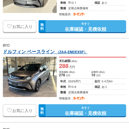
車検
R10.1
保証
あり
整備
定期点検整備有
情報提供：
今すぐ
無
お気に入り
在庫確認・見積依頼
料
BYD
ドルフィン ベースライン
（ZAA-EM2EXSF）
支払総額
(税込)
288
万円
車両価格
(税込)
諸費用
(税込)
278
10
万円
万円
年式
2025
(R7)
走行
0.4万km
車検
R10.6
保証
あり
整備
定期点検整備有
情報提供：
今すぐ
無
お気に入り
在庫確認・見積依頼
料