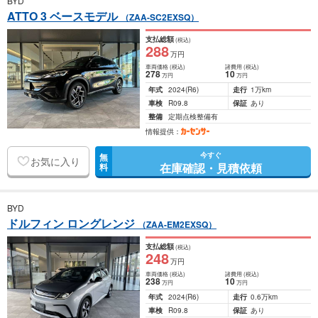
BYD
ATTO 3 ベースモデル
（ZAA-SC2EXSQ）
支払総額
(税込)
288
万円
車両価格
(税込)
諸費用
(税込)
278
10
万円
万円
年式
2024
(R6)
走行
1万km
車検
R09.8
保証
あり
整備
定期点検整備有
情報提供：
今すぐ
無
お気に入り
在庫確認・見積依頼
料
BYD
ドルフィン ロングレンジ
（ZAA-EM2EXSQ）
支払総額
(税込)
248
万円
車両価格
(税込)
諸費用
(税込)
238
10
万円
万円
年式
2024
(R6)
走行
0.6万km
車検
R09.8
保証
あり