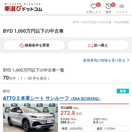
0
0
お気に入り
履歴
メニュー
BYD 1,000万円以下の中古車・中古車情報
BYD 1,000万円以下の中古車
検索条件を変更
並べ替え
新着車両の情報を受け取る
BYD 1,000万円以下の中古車一覧
70
台中（ 1 ～ 30 件を表示 ）
BYD
新着
ATTO 3 本革シート サンルーフ
（ZAA-SC2EXSQ）
支払総額
(税込)
272
.8
万円
車両価格
(税込)
諸費用
(税込)
266
.3
6
.5
万円
万円
年式
2023
(R5)
走行
1.2万km