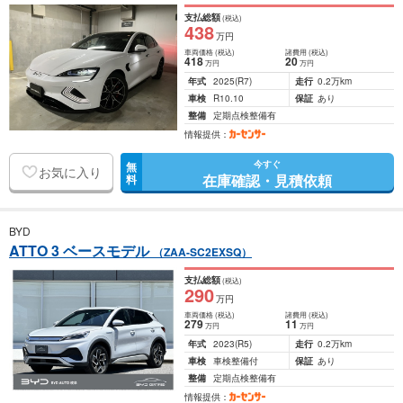
支払総額
(税込)
438
万円
車両価格
(税込)
諸費用
(税込)
418
20
万円
万円
年式
2025
(R7)
走行
0.2万km
車検
R10.10
保証
あり
整備
定期点検整備有
情報提供：
今すぐ
無
お気に入り
在庫確認・見積依頼
料
BYD
ATTO 3 ベースモデル
（ZAA-SC2EXSQ）
支払総額
(税込)
290
万円
車両価格
(税込)
諸費用
(税込)
279
11
万円
万円
年式
2023
(R5)
走行
0.2万km
車検
車検整備付
保証
あり
整備
定期点検整備有
情報提供：