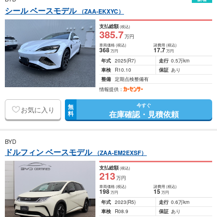
シール ベースモデル
（ZAA-EKXYC）
支払総額
(税込)
385
.7
万円
車両価格
(税込)
諸費用
(税込)
368
17
.7
万円
万円
年式
2025
(R7)
走行
0.5万km
車検
R10.10
保証
あり
整備
定期点検整備有
情報提供：
今すぐ
無
お気に入り
在庫確認・見積依頼
料
BYD
ドルフィン ベースモデル
（ZAA-EM2EXSF）
支払総額
(税込)
213
万円
車両価格
(税込)
諸費用
(税込)
198
15
万円
万円
年式
2023
(R5)
走行
0.6万km
車検
R08.9
保証
あり