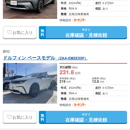
年式
2024
(R6)
走行
0.2万km
車検
R09.9
保証
あり
整備
定期点検整備有
情報提供：
今すぐ
無
お気に入り
在庫確認・見積依頼
料
BYD
ドルフィン ベースモデル
（ZAA-EM2EXSF）
支払総額
(税込)
231
.8
万円
車両価格
(税込)
諸費用
(税込)
219
12
.8
万円
万円
年式
2024
(R6)
走行
0.4万km
車検
R09.4
保証
あり
整備
定期点検整備有
情報提供：
今すぐ
無
お気に入り
在庫確認・見積依頼
料