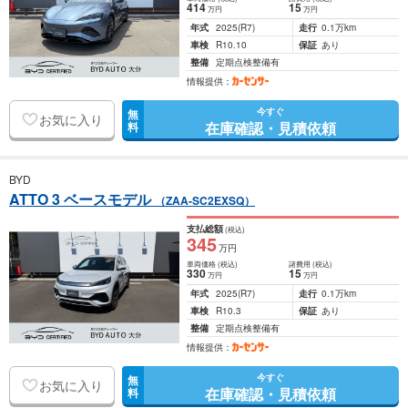
414
15
万円
万円
年式
2025
(R7)
走行
0.1万km
車検
R10.10
保証
あり
整備
定期点検整備有
情報提供：
今すぐ
無
お気に入り
在庫確認・見積依頼
料
BYD
ATTO 3 ベースモデル
（ZAA-SC2EXSQ）
支払総額
(税込)
345
万円
車両価格
(税込)
諸費用
(税込)
330
15
万円
万円
年式
2025
(R7)
走行
0.1万km
車検
R10.3
保証
あり
整備
定期点検整備有
情報提供：
今すぐ
無
お気に入り
在庫確認・見積依頼
料