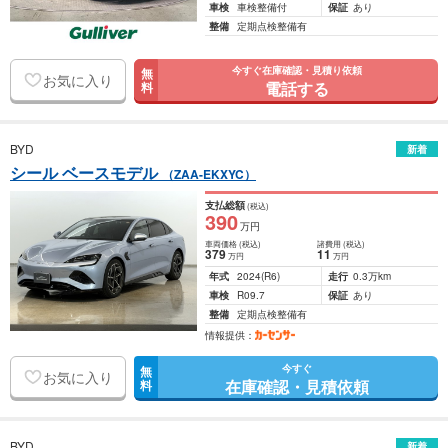
車検
車検整備付
保証
あり
整備
定期点検整備有
今すぐ在庫確認・見積り依頼
無
お気に入り
電話する
料
BYD
新着
シール ベースモデル
（ZAA-EKXYC）
支払総額
(税込)
390
万円
車両価格
(税込)
諸費用
(税込)
379
11
万円
万円
年式
2024
(R6)
走行
0.3万km
車検
R09.7
保証
あり
整備
定期点検整備有
情報提供：
今すぐ
無
お気に入り
在庫確認・見積依頼
料
BYD
新着