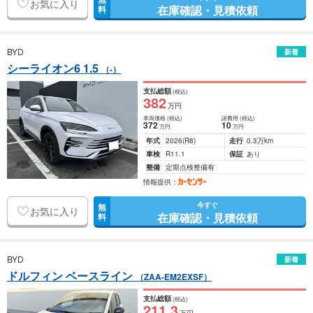
お気に入り
在庫確認・見積依頼
料
BYD
新着
シーライオン6 1.5
（-）
支払総額
(税込)
382
万円
車両価格
(税込)
諸費用
(税込)
372
10
万円
万円
年式
2026
(R8)
走行
0.3万km
車検
R11.1
保証
あり
整備
定期点検整備有
情報提供：
今すぐ
無
お気に入り
在庫確認・見積依頼
料
BYD
新着
ドルフィン ベースライン
（ZAA-EM2EXSF）
支払総額
(税込)
211
.3