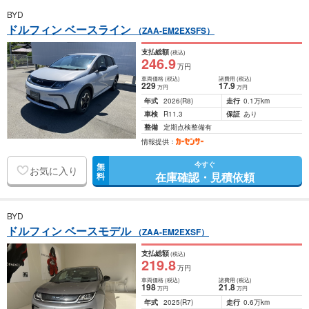
BYD
ドルフィン ベースライン
（ZAA-EM2EXSFS）
支払総額
(税込)
246
.9
万円
車両価格
(税込)
諸費用
(税込)
229
17
.9
万円
万円
年式
2026
(R8)
走行
0.1万km
車検
R11.3
保証
あり
整備
定期点検整備有
情報提供：
今すぐ
無
お気に入り
在庫確認・見積依頼
料
BYD
ドルフィン ベースモデル
（ZAA-EM2EXSF）
支払総額
(税込)
219
.8
万円
車両価格
(税込)
諸費用
(税込)
198
21
.8
万円
万円
年式
2025
(R7)
走行
0.6万km