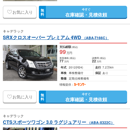
今すぐ
無
お気に入り
在庫確認・見積依頼
料
キャデラック
SRXクロスオーバー プレミアム 4WD
（ABA-T166C）
支払総額
(税込)
99
万円
車両価格
(税込)
諸費用
(税込)
77
22
万円
万円
年式
2012
(H24)
走行
7.2万km
車検
車検整備付
保証
あり
整備
定期点検整備有
情報提供：
今すぐ
無
お気に入り
在庫確認・見積依頼
料
キャデラック
CTSスポーツワゴン 3.0 ラグジュアリー
（ABA-X322C）