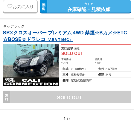
今すぐ
無
お気に入り
在庫確認・見積依頼
料
キャデラック
SRXクロスオーバー プレミアム 4WD 禁煙☆Bカメ☆ETC
☆BOSE☆ドラレコ
（ABA-T166C）
支払総額
(税込)
SOLD OUT
車両価格
諸費用
-
-
万円
万円
年式
2013
(H25)
走行
5.5万km
車検
車検整備付
保証
あり
整備
定期点検整備有
無
SOLD OUT
料
1
/ 1