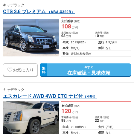
キャデラック
CTS 3.6 プレミアム
（ABA-X322B）
支払総額
(税込)
108
万円
車両価格
(税込)
諸費用
(税込)
98
10
万円
万円
年式
2013
(H25)
走行
9.3万km
車検
検なし
保証
なし
整備
定期点検整備有
今すぐ
無
お気に入り
在庫確認・見積依頼
料
キャデラック
エスカレード AWD 4WD ETC ナビ付
（不明）
支払総額
(税込)
120
万円
車両価格
(税込)
諸費用
(税込)
98
22
万円
万円
年式
2010
(H22)
走行
(不明)
車検
検なし
保証
なし