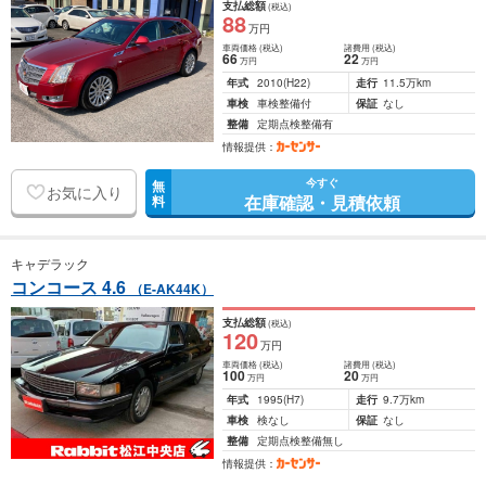
支払総額
(税込)
88
万円
車両価格
(税込)
諸費用
(税込)
66
22
万円
万円
年式
2010
(H22)
走行
11.5万km
車検
車検整備付
保証
なし
整備
定期点検整備有
情報提供：
今すぐ
無
お気に入り
在庫確認・見積依頼
料
キャデラック
コンコース 4.6
（E-AK44K）
支払総額
(税込)
120
万円
車両価格
(税込)
諸費用
(税込)
100
20
万円
万円
年式
1995
(H7)
走行
9.7万km
車検
検なし
保証
なし
整備
定期点検整備無し
情報提供：