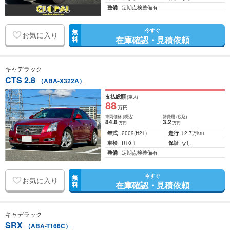
整備
定期点検整備有
今すぐ
無
お気に入り
在庫確認・見積依頼
料
キャデラック
CTS 2.8
（ABA-X322A）
支払総額
(税込)
88
万円
車両価格
(税込)
諸費用
(税込)
84
.8
3
.2
万円
万円
年式
2009
(H21)
走行
12.7万km
車検
R10.1
保証
なし
整備
定期点検整備有
今すぐ
無
お気に入り
在庫確認・見積依頼
料
キャデラック
SRX
（ABA-T166C）