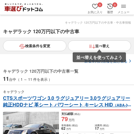
0
0
お気に入り
履歴
メニュー
キャデラック 120万円以下の中古車・中古車情報
キャデラック 120万円以下の中古車
検索条件を変更
並べ替え
並べ替えを使ってみよう
新着車両の情報を受け取る
キャデラック 120万円以下の中古車一覧
11
台中（ 1 ～ 11 件を表示 ）
キャデラック
CTSスポーツワゴン 3.0 ラグジュアリー 3.0ラグジュアリー
純正HDDナビ 革シート パワーシート キーレス HID
（ABA-X3
22C）
支払総額
(税込)
79
万円
車両価格
(税込)
諸費用
(税込)
62
17
万円
万円