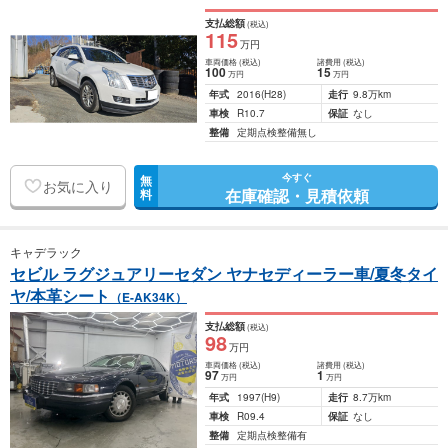
支払総額
(税込)
115
万円
車両価格
(税込)
諸費用
(税込)
100
15
万円
万円
年式
2016
(H28)
走行
9.8万km
車検
R10.7
保証
なし
整備
定期点検整備無し
今すぐ
無
お気に入り
在庫確認・見積依頼
料
キャデラック
セビル ラグジュアリーセダン ヤナセディーラー車/夏冬タイ
ヤ/本革シート
（E-AK34K）
支払総額
(税込)
98
万円
車両価格
(税込)
諸費用
(税込)
97
1
万円
万円
年式
1997
(H9)
走行
8.7万km
車検
R09.4
保証
なし
整備
定期点検整備有