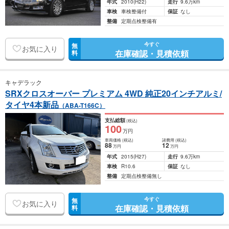
年式
2010
(H22)
走行
9.6万km
車検
車検整備付
保証
なし
整備
定期点検整備有
今すぐ
無
お気に入り
在庫確認・見積依頼
料
キャデラック
SRXクロスオーバー プレミアム 4WD 純正20インチアルミ/
タイヤ4本新品
（ABA-T166C）
支払総額
(税込)
100
万円
車両価格
(税込)
諸費用
(税込)
88
12
万円
万円
年式
2015
(H27)
走行
9.6万km
車検
R10.6
保証
なし
整備
定期点検整備無し
今すぐ
無
お気に入り
在庫確認・見積依頼
料