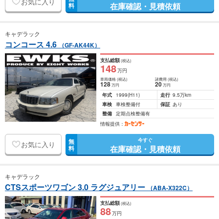
お気に入り
在庫確認・見積依頼
料
キャデラック
コンコース 4.6
（GF-AK44K）
支払総額
(税込)
148
万円
車両価格
(税込)
諸費用
(税込)
128
20
万円
万円
年式
1999
(H11)
走行
9.5万km
車検
車検整備付
保証
あり
整備
定期点検整備有
情報提供：
今すぐ
無
お気に入り
在庫確認・見積依頼
料
キャデラック
CTSスポーツワゴン 3.0 ラグジュアリー
（ABA-X322C）
支払総額
(税込)
88
万円