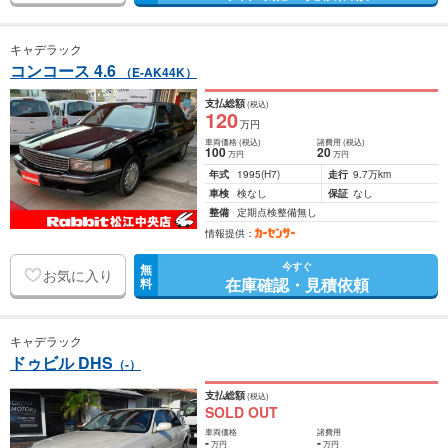
キャデラック
コンコース 4.6
（E-AK44K）
支払総額
(税込)
120
万円
車両価格
(税込)
諸費用
(税込)
100
20
万円
万円
年式
1995
(H7)
走行
9.7万km
車検
検なし
保証
なし
整備
定期点検整備無し
情報提供：
今すぐ
無
お気に入り
在庫確認・見積依頼
料
キャデラック
ドゥビル DHS
（-）
支払総額
(税込)
SOLD OUT
車両価格
諸費用
-
-
万円
万円