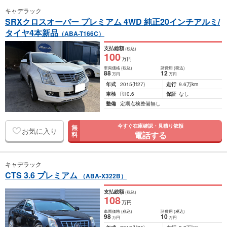
キャデラック
SRXクロスオーバー プレミアム 4WD 純正20インチアルミ/
タイヤ4本新品
（ABA-T166C）
支払総額
(税込)
100
万円
車両価格
(税込)
諸費用
(税込)
88
12
万円
万円
年式
2015
(H27)
走行
9.6万km
車検
R10.6
保証
なし
整備
定期点検整備無し
今すぐ在庫確認・見積り依頼
無
お気に入り
電話する
料
キャデラック
CTS 3.6 プレミアム
（ABA-X322B）
支払総額
(税込)
108
万円
車両価格
(税込)
諸費用
(税込)
98
10
万円
万円