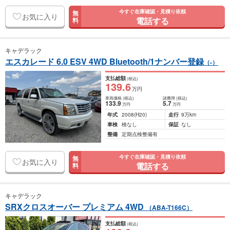
今すぐ在庫確認・見積り依頼
無
お気に入り
電話する
料
キャデラック
エスカレード 6.0 ESV 4WD Bluetooth/1ナンバー登録
（-）
支払総額
(税込)
139
.6
万円
車両価格
(税込)
諸費用
(税込)
133
.9
5
.7
万円
万円
年式
2008
(H20)
走行
9万km
車検
検なし
保証
なし
整備
定期点検整備有
今すぐ在庫確認・見積り依頼
無
お気に入り
電話する
料
キャデラック
SRXクロスオーバー プレミアム 4WD
（ABA-T166C）
支払総額
(税込)