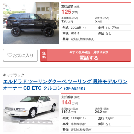
支払総額
(税込)
125
万円
車両価格
(税込)
諸費用
(税込)
120
5
万円
万円
年式
2002
(H14)
走行
11.1万km
車検
R08.9
保証
なし
整備
定期点検整備無し
今すぐ在庫確認・見積り依頼
無
お気に入り
電話する
料
キャデラック
エルドラド ツーリングクーペ ツーリング 最終モデル ワン
オーナー CD ETC クルコン
（GF-AE44K）
支払総額
(税込)
144
万円
車両価格
(税込)
諸費用
(税込)
119
.8
24
.2
万円
万円
年式
1999
(H11)
走行
7万km
車検
車検整備付
保証
なし
整備
定期点検整備有