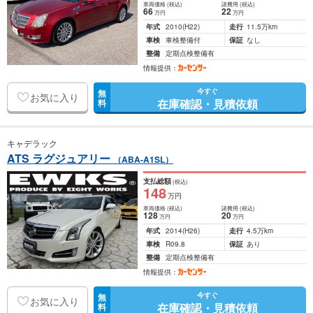
車両価格
(税込)
諸費用
(税込)
66
22
万円
万円
年式
2010
(H22)
走行
11.5万km
車検
車検整備付
保証
なし
整備
定期点検整備有
情報提供：
今すぐ
無
お気に入り
在庫確認・見積依頼
料
キャデラック
ATS ラグジュアリー
（ABA-A1SL）
支払総額
(税込)
148
万円
車両価格
(税込)
諸費用
(税込)
128
20
万円
万円
年式
2014
(H26)
走行
4.5万km
車検
R09.8
保証
あり
整備
定期点検整備有
情報提供：
今すぐ
無
お気に入り
在庫確認・見積依頼
料