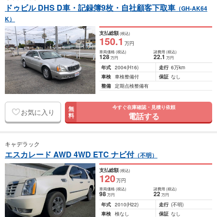
ドゥビル DHS D車・記録簿9枚・自社顧客下取車
（GH-AK64
K）
支払総額
(税込)
150
.1
万円
車両価格
(税込)
諸費用
(税込)
128
22
.1
万円
万円
年式
2004
(H16)
走行
6万km
車検
車検整備付
保証
なし
整備
定期点検整備有
今すぐ在庫確認・見積り依頼
無
お気に入り
電話する
料
キャデラック
エスカレード AWD 4WD ETC ナビ付
（不明）
支払総額
(税込)
120
万円
車両価格
(税込)
諸費用
(税込)
98
22
万円
万円
年式
2010
(H22)
走行
(不明)
車検
検なし
保証
なし