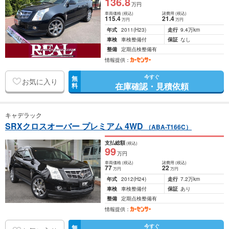
136
.8
万円
車両価格
(税込)
諸費用
(税込)
115
.4
21
.4
万円
万円
年式
2011
(H23)
走行
9.4万km
車検
車検整備付
保証
なし
整備
定期点検整備有
情報提供：
今すぐ
無
お気に入り
在庫確認・見積依頼
料
キャデラック
SRXクロスオーバー プレミアム 4WD
（ABA-T166C）
支払総額
(税込)
99
万円
車両価格
(税込)
諸費用
(税込)
77
22
万円
万円
年式
2012
(H24)
走行
7.2万km
車検
車検整備付
保証
あり
整備
定期点検整備有
情報提供：
今すぐ
無