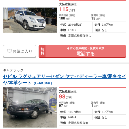
支払総額
(税込)
115
万円
車両価格
(税込)
諸費用
(税込)
100
15
万円
万円
年式
2016
(H28)
走行
9.8万km
車検
R10.7
保証
なし
整備
定期点検整備無し
今すぐ在庫確認・見積り依頼
無
お気に入り
電話する
料
キャデラック
セビル ラグジュアリーセダン ヤナセディーラー車/夏冬タイ
ヤ/本革シート
（E-AK34K）
支払総額
(税込)
98
万円
車両価格
(税込)
諸費用
(税込)
97
1
万円
万円
年式
1997
(H9)
走行
8.7万km
車検
R09.4
保証
なし
整備
定期点検整備有