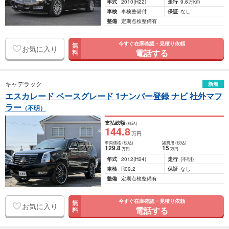
年式
2010
(H22)
走行
9.6万km
車検
車検整備付
保証
なし
整備
定期点検整備有
今すぐ在庫確認・見積り依頼
無
お気に入り
電話する
料
キャデラック
新着
エスカレード ベースグレード 1ナンバー登録 ナビ 社外マフ
ラー
（不明）
支払総額
(税込)
144
.8
万円
車両価格
(税込)
諸費用
(税込)
129
.8
15
万円
万円
年式
2012
(H24)
走行
(不明)
車検
R09.2
保証
なし
整備
定期点検整備有
今すぐ在庫確認・見積り依頼
無
お気に入り
電話する
料