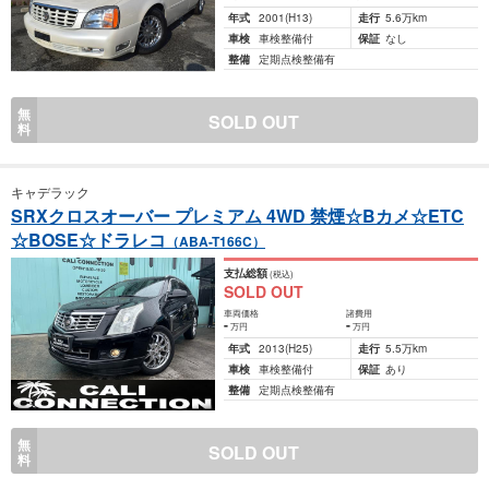
年式
2001
(H13)
走行
5.6万km
車検
車検整備付
保証
なし
整備
定期点検整備有
無
SOLD OUT
料
キャデラック
SRXクロスオーバー プレミアム 4WD 禁煙☆Bカメ☆ETC
☆BOSE☆ドラレコ
（ABA-T166C）
支払総額
(税込)
SOLD OUT
車両価格
諸費用
-
-
万円
万円
年式
2013
(H25)
走行
5.5万km
車検
車検整備付
保証
あり
整備
定期点検整備有
無
SOLD OUT
料