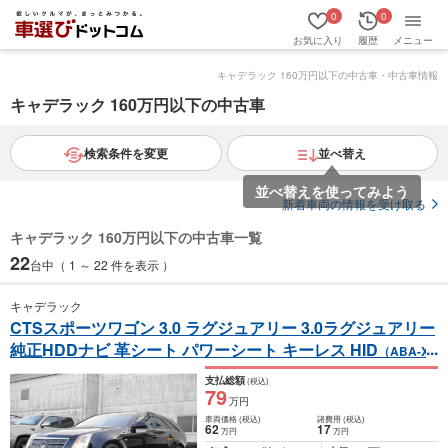
0
0
お気に入り
履歴
メニュー
キャデラック 160万円以下の中古車・中古車情報
キャデラック 160万円以下の中古車
検索条件を変更
並べ替え
新着車両の情報を受け取る
キャデラック 160万円以下の中古車一覧
22
台中（ 1 ～ 22 件を表示 ）
キャデラック
CTSスポーツワゴン 3.0 ラグジュアリー 3.0ラグジュアリー
純正HDDナビ 革シート パワーシート キーレス HID
（ABA-X3
22C）
支払総額
(税込)
79
万円
車両価格
(税込)
諸費用
(税込)
62
17
万円
万円