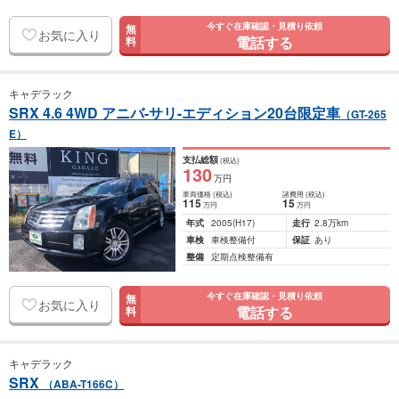
今すぐ在庫確認・見積り依頼
無
お気に入り
電話する
料
キャデラック
SRX 4.6 4WD アニバ-サリ-エディション20台限定車
（GT-265
E）
支払総額
(税込)
130
万円
車両価格
(税込)
諸費用
(税込)
115
15
万円
万円
年式
2005
(H17)
走行
2.8万km
車検
車検整備付
保証
あり
整備
定期点検整備有
今すぐ在庫確認・見積り依頼
無
お気に入り
電話する
料
キャデラック
SRX
（ABA-T166C）