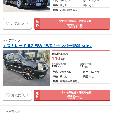
年式
2013
(H25)
走行
9.3万km
車検
検なし
保証
なし
整備
定期点検整備有
今すぐ在庫確認・見積り依頼
無
お気に入り
電話する
料
キャデラック
エスカレード 6.2 ESV 4WD 1ナンバー登録
（不明）
支払総額
(税込)
140
万円
車両価格
(税込)
諸費用
(税込)
129
11
万円
万円
年式
2010
(H22)
走行
14.2万km
車検
検なし
保証
なし
整備
定期点検整備無し
今すぐ在庫確認・見積り依頼
無
お気に入り
電話する
料
キャデラック