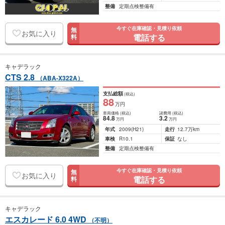
整備
定期点検整備有
今すぐ在庫確認・見積り依頼
無
お気に入り
電話する
料
キャデラック
CTS 2.8
（ABA-X322A）
支払総額
(税込)
88
万円
車両価格
(税込)
諸費用
(税込)
84
.8
3
.2
万円
万円
年式
2009
(H21)
走行
12.7万km
車検
R10.1
保証
なし
整備
定期点検整備有
今すぐ在庫確認・見積り依頼
無
お気に入り
電話する
料
キャデラック
エスカレード 6.0 4WD
（不明）