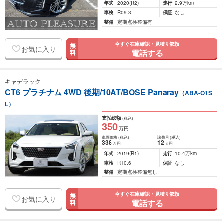
年式
2020
(R2)
走行
2.9万km
車検
R09.3
保証
なし
整備
定期点検整備有
今すぐ在庫確認・見積り依頼
無
お気に入り
電話する
料
キャデラック
CT6 プラチナム 4WD 後期/10AT/BOSE Panaray
（ABA-O1S
L）
支払総額
(税込)
350
万円
車両価格
(税込)
諸費用
(税込)
338
12
万円
万円
年式
2019
(R1)
走行
10.4万km
車検
R10.6
保証
なし
整備
定期点検整備無し
今すぐ在庫確認・見積り依頼
無
お気に入り
電話する
料