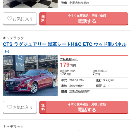
整備
定期点検整備有
今すぐ在庫確認・見積り依頼
無
お気に入り
電話する
料
キャデラック
CTS ラグジュアリー 黒革シートH&C ETC ウッド調パネル
（-）
支払総額
(税込)
179
万円
車両価格
(税込)
諸費用
(税込)
172
7
万円
万円
年式
2016
(H28)
走行
3.4万km
車検
車検整備付
保証
あり
整備
定期点検整備有
今すぐ在庫確認・見積り依頼
無
お気に入り
電話する
料
キャデラック