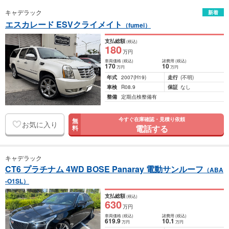
キャデラック
新着
エスカレード ESVクライメイト
（fumei）
支払総額
(税込)
180
万円
車両価格
(税込)
諸費用
(税込)
170
10
万円
万円
年式
2007
(H19)
走行
(不明)
車検
R08.9
保証
なし
整備
定期点検整備有
今すぐ在庫確認・見積り依頼
無
お気に入り
電話する
料
キャデラック
CT6 プラチナム 4WD BOSE Panaray 電動サンルーフ
（ABA
-O1SL）
支払総額
(税込)
630
万円
車両価格
(税込)
諸費用
(税込)
619
.9
10
.1
万円
万円