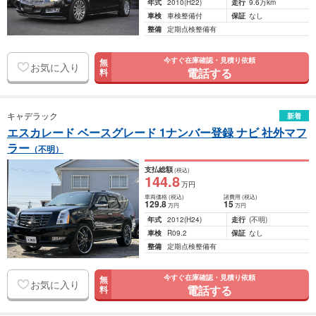
年式
2010
(H22)
走行
9.6万km
車検
車検整備付
保証
なし
整備
定期点検整備有
今すぐ在庫確認・見積り依頼
無
お気に入り
電話する
料
キャデラック
新着
エスカレード ベースグレード 1ナンバー登録 ナビ 社外マフ
ラー
（不明）
支払総額
(税込)
144
.8
万円
車両価格
(税込)
諸費用
(税込)
129
.8
15
万円
万円
年式
2012
(H24)
走行
(不明)
車検
R09.2
保証
なし
整備
定期点検整備有
今すぐ在庫確認・見積り依頼
無
お気に入り
電話する
料