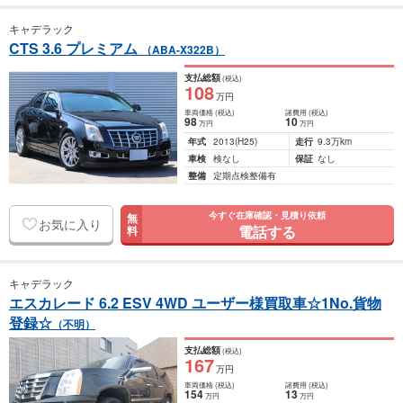
キャデラック
CTS 3.6 プレミアム
（ABA-X322B）
支払総額
(税込)
108
万円
車両価格
(税込)
諸費用
(税込)
98
10
万円
万円
年式
2013
(H25)
走行
9.3万km
車検
検なし
保証
なし
整備
定期点検整備有
今すぐ在庫確認・見積り依頼
無
お気に入り
電話する
料
キャデラック
エスカレード 6.2 ESV 4WD ユーザー様買取車☆1No.貨物
登録☆
（不明）
支払総額
(税込)
167
万円
車両価格
(税込)
諸費用
(税込)
154
13
万円
万円