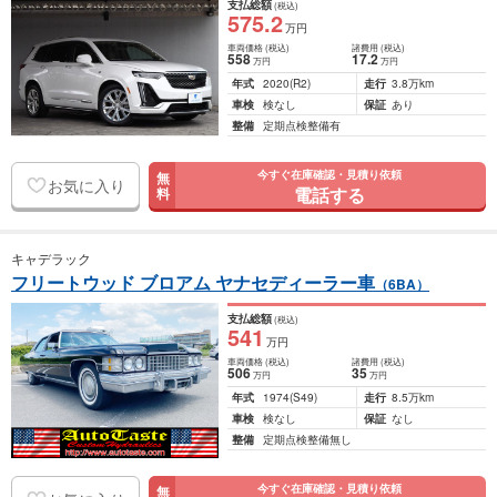
支払総額
(税込)
575
.2
万円
車両価格
(税込)
諸費用
(税込)
558
17
.2
万円
万円
年式
2020
(R2)
走行
3.8万km
車検
検なし
保証
あり
整備
定期点検整備有
今すぐ在庫確認・見積り依頼
無
お気に入り
電話する
料
キャデラック
フリートウッド ブロアム ヤナセディーラー車
（6BA）
支払総額
(税込)
541
万円
車両価格
(税込)
諸費用
(税込)
506
35
万円
万円
年式
1974
(S49)
走行
8.5万km
車検
検なし
保証
なし
整備
定期点検整備無し
今すぐ在庫確認・見積り依頼
無