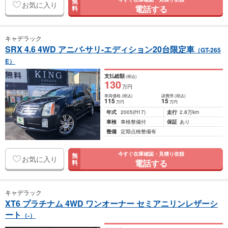
無
お気に入り
電話する
料
キャデラック
SRX 4.6 4WD アニバ-サリ-エディション20台限定車
（GT-265
E）
支払総額
(税込)
130
万円
車両価格
(税込)
諸費用
(税込)
115
15
万円
万円
年式
2005
(H17)
走行
2.8万km
車検
車検整備付
保証
あり
整備
定期点検整備有
今すぐ在庫確認・見積り依頼
無
お気に入り
電話する
料
キャデラック
XT6 プラチナム 4WD ワンオーナー セミアニリンレザーシ
ート
（-）