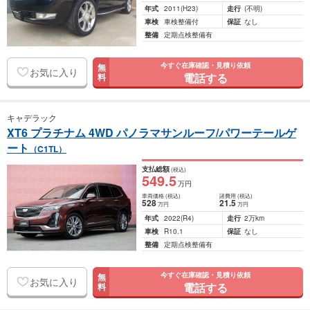
年式
2011
(H23)
走行
(不明)
車検
車検整備付
保証
なし
整備
定期点検整備有
今すぐ在庫確認・見積り依頼
無
お気に入り
電話する
料
キャデラック
XT6 プラチナム 4WD パノラマサンルーフ/パワーテールゲ
ート
（C1TL）
支払総額
(税込)
549
.5
万円
車両価格
(税込)
諸費用
(税込)
528
21
.5
万円
万円
年式
2022
(R4)
走行
2万km
車検
R10.1
保証
なし
整備
定期点検整備有
今すぐ在庫確認・見積り依頼
無
お気に入り
電話する
料