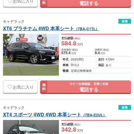
お気に入り
電話する
料
キャデラック
新着
XT6 プラチナム 4WD 本革シート
（7BA-C1TL）
支払総額
(税込)
584
.8
万円
車両価格
(税込)
諸費用
(税込)
575
.4
9
.4
万円
万円
年式
2020
(R2)
走行
4万km
車検
R10.2
保証
あり
整備
定期点検整備有
今すぐ在庫確認・見積り依頼
無
お気に入り
電話する
料
キャデラック
新着
XT4 スポーツ 4WD 4WD 本革シート
（7BA-E2UL）
支払総額
(税込)
342
.8
万円