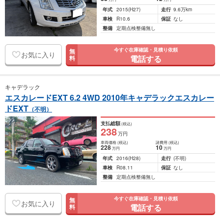
年式
2015
(H27)
走行
9.6万km
車検
R10.6
保証
なし
整備
定期点検整備無し
今すぐ在庫確認・見積り依頼
無
お気に入り
電話する
料
キャデラック
エスカレードEXT 6.2 4WD 2010年キャデラックエスカレー
ドEXT
（不明）
支払総額
(税込)
238
万円
車両価格
(税込)
諸費用
(税込)
228
10
万円
万円
年式
2016
(H28)
走行
(不明)
車検
R08.11
保証
なし
整備
定期点検整備無し
今すぐ在庫確認・見積り依頼
無
お気に入り
電話する
料