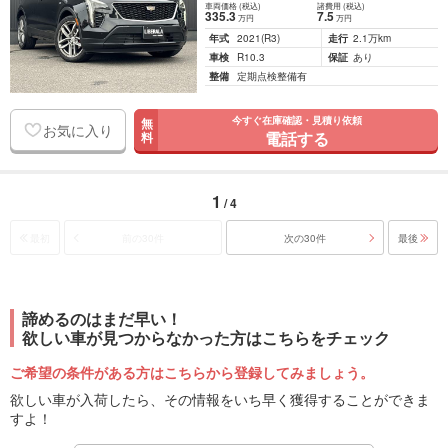
車両価格
(税込)
諸費用
(税込)
335
.3
7
.5
万円
万円
年式
2021
(R3)
走行
2.1万km
車検
R10.3
保証
あり
整備
定期点検整備有
今すぐ在庫確認・見積り依頼
無
お気に入り
電話する
料
1
/ 4
最初
前の30件
次の30件
最後
諦めるのはまだ早い！
欲しい車が見つからなかった方はこちらをチェック
ご希望の条件がある方はこちらから登録してみましょう。
欲しい車が入荷したら、その情報をいち早く獲得することができま
すよ！