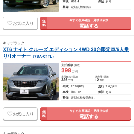
車検
R09.4
保証
あり
整備
定期点検整備有
今すぐ在庫確認・見積り依頼
無
お気に入り
電話する
料
キャデラック
XT6 ナイト クルーズ エディション 4WD 30台限定車/6人乗
り/1オーナー
（7BA-C1TL）
支払総額
(税込)
398
万円
車両価格
(税込)
諸費用
(税込)
386
12
万円
万円
年式
2020
(R2)
走行
7.6万km
車検
R09.12
保証
あり
整備
定期点検整備無し
今すぐ在庫確認・見積り依頼
無
お気に入り
電話する
料
キャデラック