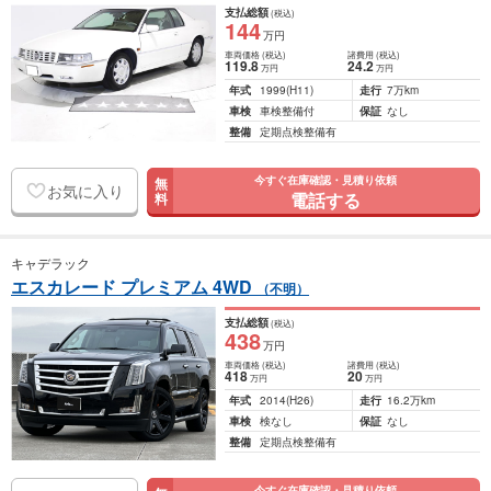
支払総額
(税込)
144
万円
車両価格
(税込)
諸費用
(税込)
119
.8
24
.2
万円
万円
年式
1999
(H11)
走行
7万km
車検
車検整備付
保証
なし
整備
定期点検整備有
今すぐ在庫確認・見積り依頼
無
お気に入り
電話する
料
キャデラック
エスカレード プレミアム 4WD
（不明）
支払総額
(税込)
438
万円
車両価格
(税込)
諸費用
(税込)
418
20
万円
万円
年式
2014
(H26)
走行
16.2万km
車検
検なし
保証
なし
整備
定期点検整備有
今すぐ在庫確認・見積り依頼