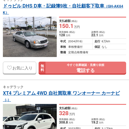
ドゥビル DHS D車・記録簿9枚・自社顧客下取車
（GH-AK64
K）
支払総額
(税込)
150
.1
万円
車両価格
(税込)
諸費用
(税込)
128
22
.1
万円
万円
年式
2004
(H16)
走行
6万km
車検
車検整備付
保証
なし
整備
定期点検整備有
今すぐ在庫確認・見積り依頼
無
お気に入り
電話する
料
キャデラック
XT4 プレミアム 4WD 自社買取車 ワンオーナー カーナビ
（-）
支払総額
(税込)
328
万円
車両価格
(税込)
諸費用
(税込)
308
.8
19
.2
万円
万円
年式
2023
(R5)
走行
3.1万km