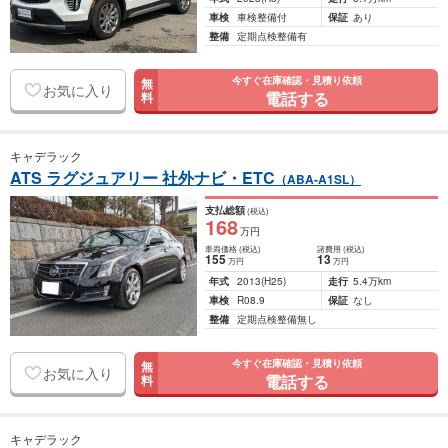
車検
車検整備付
保証
あり
整備
定期点検整備有
今すぐ在庫確認・見積り依頼
無
お気に入り
電話する
料
キャデラック
ATS ラグジュアリー 社外ナビ・ETC
（ABA-A1SL）
支払総額
(税込)
168
万円
車両価格
(税込)
諸費用
(税込)
155
13
万円
万円
年式
2013
(H25)
走行
5.4万km
車検
R08.9
保証
なし
整備
定期点検整備無し
今すぐ在庫確認・見積り依頼
無
お気に入り
電話する
料
キャデラック