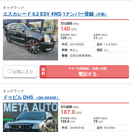
キャデラック
エスカレード 6.2 ESV 4WD 1ナンバー登録
（不明）
支払総額
(税込)
140
万円
車両価格
(税込)
諸費用
(税込)
129
11
万円
万円
年式
2010
(H22)
走行
14.2万km
車検
検なし
保証
なし
整備
定期点検整備無し
今すぐ在庫確認・見積り依頼
無
お気に入り
電話する
料
キャデラック
ドゥビル DHS
（GH-AK64K）
支払総額
(税込)
187
.8
万円
車両価格
(税込)
諸費用
(税込)
168
.8
19
万円
万円
年式
2006
(H18)
走行
8.6万km