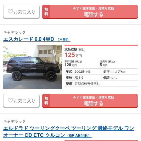
今すぐ在庫確認・見積り依頼
無
お気に入り
電話する
料
キャデラック
エスカレード 6.0 4WD
（不明）
支払総額
(税込)
125
万円
車両価格
(税込)
諸費用
(税込)
120
5
万円
万円
年式
2002
(H14)
走行
11.1万km
車検
R08.9
保証
なし
整備
定期点検整備無し
今すぐ在庫確認・見積り依頼
無
お気に入り
電話する
料
キャデラック
エルドラド ツーリングクーペ ツーリング 最終モデル ワン
オーナー CD ETC クルコン
（GF-AE44K）