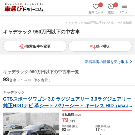
0
0
お気に入り
履歴
メニュー
キャデラック 950万円以下の中古車・中古車情報
キャデラック 950万円以下の中古車
検索条件を変更
並べ替え
新着車両の情報を受け取る
キャデラック 950万円以下の中古車一覧
93
台中（ 1 ～ 30 件を表示 ）
キャデラック
CTSスポーツワゴン 3.0 ラグジュアリー 3.0ラグジュアリー
純正HDDナビ 革シート パワーシート キーレス HID
（ABA-X3
22C）
支払総額
(税込)
79
万円
車両価格
(税込)
諸費用
(税込)
62
17
万円
万円