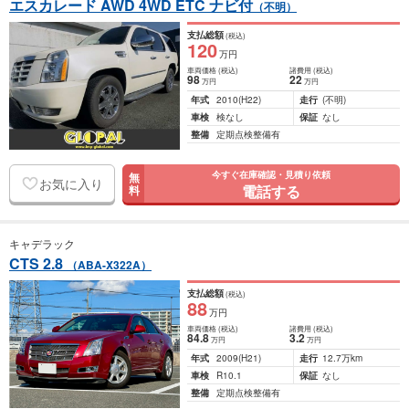
エスカレード AWD 4WD ETC ナビ付
（不明）
支払総額
(税込)
120
万円
車両価格
(税込)
諸費用
(税込)
98
22
万円
万円
年式
2010
(H22)
走行
(不明)
車検
検なし
保証
なし
整備
定期点検整備有
今すぐ在庫確認・見積り依頼
無
お気に入り
電話する
料
キャデラック
CTS 2.8
（ABA-X322A）
支払総額
(税込)
88
万円
車両価格
(税込)
諸費用
(税込)
84
.8
3
.2
万円
万円
年式
2009
(H21)
走行
12.7万km
車検
R10.1
保証
なし
整備
定期点検整備有