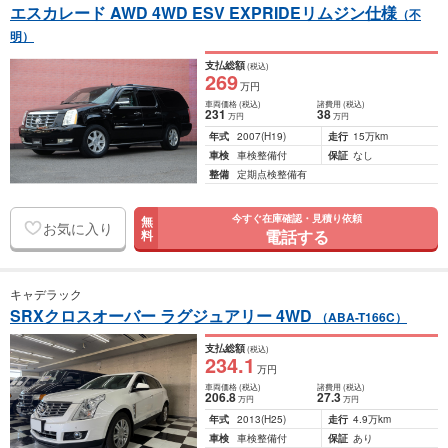
エスカレード AWD 4WD ESV EXPRIDEリムジン仕様
（不
明）
支払総額
(税込)
269
万円
車両価格
(税込)
諸費用
(税込)
231
38
万円
万円
年式
2007
(H19)
走行
15万km
車検
車検整備付
保証
なし
整備
定期点検整備有
今すぐ在庫確認・見積り依頼
無
お気に入り
電話する
料
キャデラック
SRXクロスオーバー ラグジュアリー 4WD
（ABA-T166C）
支払総額
(税込)
234
.1
万円
車両価格
(税込)
諸費用
(税込)
206
.8
27
.3
万円
万円
年式
2013
(H25)
走行
4.9万km
車検
車検整備付
保証
あり